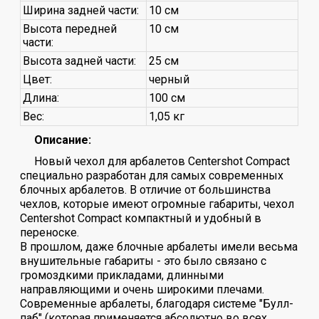
Ширина задней части:
10 см
Высота передней
10 см
части:
Высота задней части:
25 см
Цвет:
черный
Длина:
100 см
Вес:
1,05 кг
Описание:
Новый чехол для арбалетов Centershot Compact
специально разработан для самых современных
блочных арбалетов. В отличие от большинства
чехлов, которые имеют огромные габариты, чехол
Centershot Compact компактный и удобный в
переноске.
В прошлом, даже блочные арбалеты имели весьма
внушительные габариты - это было связано с
громоздкими прикладами, длинными
направляющими и очень широкими плечами.
Современные арбалеты, благодаря системе "Булл-
паб" (которая применяется абсолютно во всех