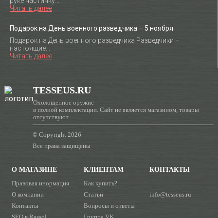
руке частичку…
Читать далее
Подарок на День военного разведчика – 5 ноября
Подарок на День военного разведчика Разведчики –
настоящие…
Читать далее
TESSEUS.RU
Охолощенное оружие
в полной комплектации. Сайт не является магазином, товары
отсутствуют.
© Copyright 2026
Все права защищены
О МАГАЗИНЕ
КЛИЕНТАМ
КОНТАКТЫ
Правовая инормация
Как купить?
О компании
Статьи
info@tesseus.ru
Контакты
Вопросы и ответы
SEO в Rassol
Группа VK