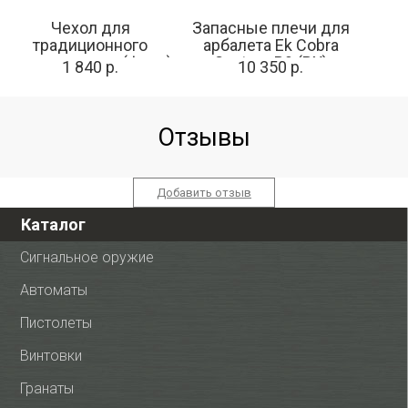
Чехол для
Запасные плечи для
традиционного
арбалета Ek Cobra
длинного лука (флис)
System R9 (RX)
1 840 р.
10 350 р.
Отзывы
Добавить отзыв
Каталог
Сигнальное оружие
Автоматы
Пистолеты
Винтовки
Гранаты