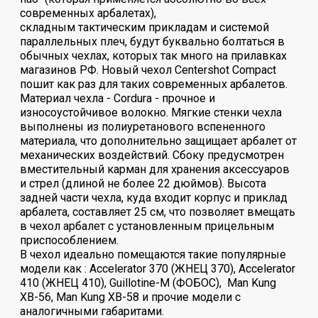
современных арбалетах),
складным тактическим прикладам и системой
параллельных плеч, будут буквально болтаться в
обычных чехлах, которых так много на прилавках
магазинов РФ. Новый чехол Centershot Compact
пошит как раз для таких современных арбалетов.
Материал чехла - Cordura - прочное и
износоустойчивое волокно. Мягкие стенки чехла
выполнены из полиуретанового вспененного
материала, что дополнительно защищает арбалет от
механических воздействий. Сбоку предусмотрен
вместительный карман для хранения аксессуаров
и стрел (длиной не более 22 дюймов). Высота
задней части чехла, куда входит корпус и приклад
арбалета, составляет 25 см, что позволяет вмещать
в чехол арбалет с установленным прицельным
приспособлением.
В чехол идеально помещаются такие популярные
модели как : Accelerator 370 (ЖНЕЦ 370), Accelerator
410 (ЖНЕЦ 410), Guillotine-M (ФОБОС), Man Kung
ХВ-56, Man Kung ХВ-58 и прочие модели с
аналогичными габаритами.