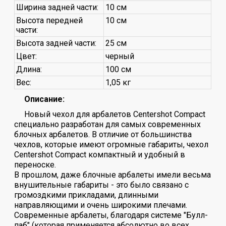
Ширина задней части:
10 см
Высота передней
10 см
части:
Высота задней части:
25 см
Цвет:
черный
Длина:
100 см
Вес:
1,05 кг
Описание:
Новый чехол для арбалетов Centershot Compact
специально разработан для самых современных
блочных арбалетов. В отличие от большинства
чехлов, которые имеют огромные габариты, чехол
Centershot Compact компактный и удобный в
переноске.
В прошлом, даже блочные арбалеты имели весьма
внушительные габариты - это было связано с
громоздкими прикладами, длинными
направляющими и очень широкими плечами.
Современные арбалеты, благодаря системе "Булл-
паб" (которая применяется абсолютно во всех