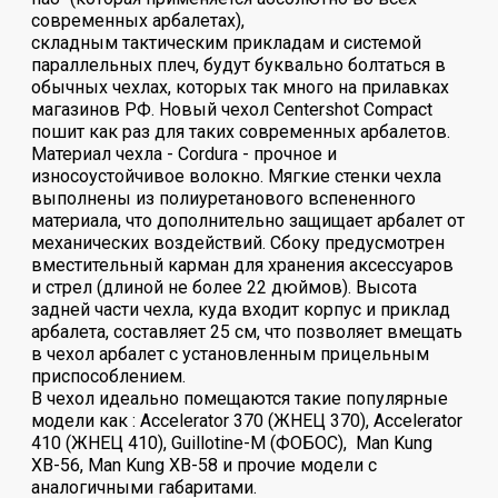
современных арбалетах),
складным тактическим прикладам и системой
параллельных плеч, будут буквально болтаться в
обычных чехлах, которых так много на прилавках
магазинов РФ. Новый чехол Centershot Compact
пошит как раз для таких современных арбалетов.
Материал чехла - Cordura - прочное и
износоустойчивое волокно. Мягкие стенки чехла
выполнены из полиуретанового вспененного
материала, что дополнительно защищает арбалет от
механических воздействий. Сбоку предусмотрен
вместительный карман для хранения аксессуаров
и стрел (длиной не более 22 дюймов). Высота
задней части чехла, куда входит корпус и приклад
арбалета, составляет 25 см, что позволяет вмещать
в чехол арбалет с установленным прицельным
приспособлением.
В чехол идеально помещаются такие популярные
модели как : Accelerator 370 (ЖНЕЦ 370), Accelerator
410 (ЖНЕЦ 410), Guillotine-M (ФОБОС), Man Kung
ХВ-56, Man Kung ХВ-58 и прочие модели с
аналогичными габаритами.