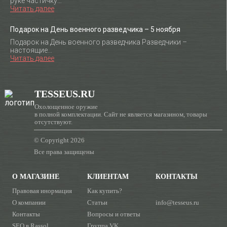
руке частичку…
Читать далее
Подарок на День военного разведчика – 5 ноября
Подарок на День военного разведчика Разведчики –
настоящие…
Читать далее
TESSEUS.RU
Охолощенное оружие
в полной комплектации. Сайт не является магазином, товары
отсутствуют.
© Copyright 2026
Все права защищены
О МАГАЗИНЕ
КЛИЕНТАМ
КОНТАКТЫ
Правовая инормация
Как купить?
О компании
Статьи
info@tesseus.ru
Контакты
Вопросы и ответы
SEO в Rassol
Группа VK