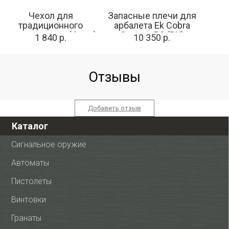
Чехол для
Запасные плечи для
традиционного
арбалета Ek Cobra
длинного лука (флис)
System R9 (RX)
1 840 р.
10 350 р.
Отзывы
Добавить отзыв
Каталог
Сигнальное оружие
Автоматы
Пистолеты
Винтовки
Гранаты