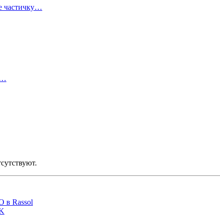
ке частичку…
е…
тсутствуют.
O в Rassol
VK