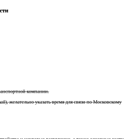
сти
транспортной компании.
il), желательно указать время для связи по Московскому