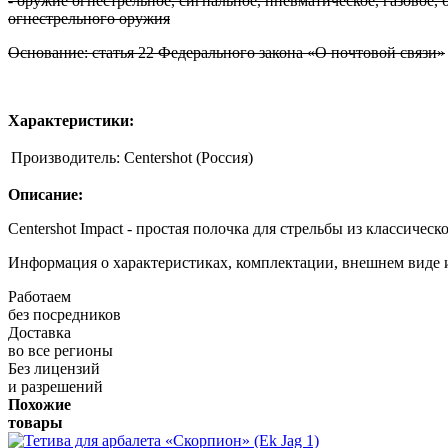
- оружие огнестрельное, сигнальное, пневматическое, газовое,
огнестрельного оружия
Основание: статья 22 Федерального закона «О почтовой связи»
Характеристики
:
Производитель:
Centershot (Россия)
Описание:
Centershot Impact - простая полочка для стрельбы из классичес
Информация о характеристиках, комплектации, внешнем виде 
Работаем
без посредников
Доставка
во все регионы
Без лицензий
и разрешений
Похожие
товары