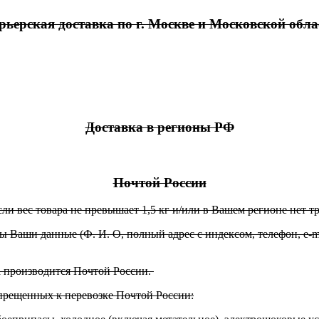
рьерская доставка по г. Москве и Московской обла
Доставка в регионы РФ
Почтой России
ли вес товара не превышает 1,5 кг и/или в Вашем регионе нет 
 Ваши данные (Ф. И. О, полный адрес с индексом, телефон, e-ma
а производится Почтой России.
апрещенных к перевозке Почтой России: