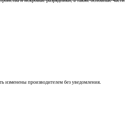
стройства и искровые разрядники, а также основные части
ыть изменены производителем без уведомления.