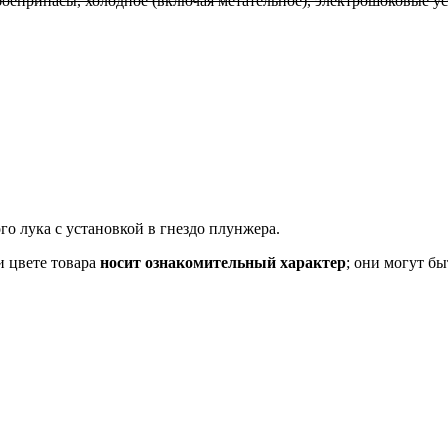
 боеприпасы, холодное (включая метательное), электрошоковые у
кого лука с установкой в гнездо плунжера.
и цвете товара
носит ознакомительный характер
; они могут б