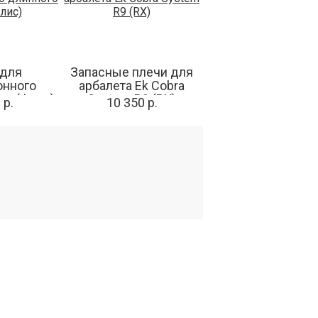
 для
Запасные плечи для
онного
арбалета Ek Cobra
ка (флис)
System R9 (RX)
 р.
10 350 р.
КТЫ
Подпишитесь
на новости и