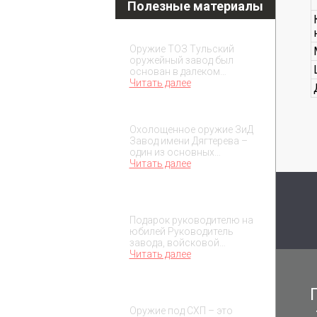
Полезные материалы
Охолощенное оружие ТОЗ
Оружие ТОЗ Тульский
оружейный завод был
основан в далеком…
Читать далее
Охолощенное оружие ЗиД
Охолощенное оружие ЗиД
Завод имени Дягтерева –
один из основных…
Читать далее
Подарок на юбилей
руководителя
Подарок руководителю на
юбилей Руководитель
завода, войсковой…
Читать далее
О макетах охолощенного
оружия
Оружие под СХП – это