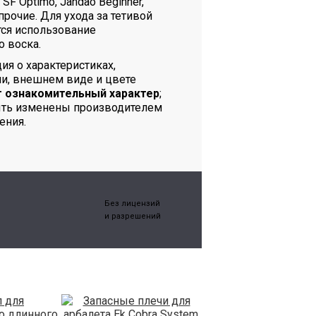
, SF Optimo, Jandao Beginner,
 прочие. Для ухода за тетивой
ся использование
о воска.
я о характеристиках,
и, внешнем виде и цвете
т ознакомительный характер
;
ыть изменены производителем
ения.
Без лицензий
и разрешений