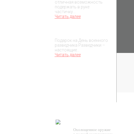
отличная возможность
подержать в руке
частичку…
Читать далее
Подарок на День военного
разведчика – 5 ноября
Подарок на День военного
разведчика Разведчики –
настоящие…
Читать далее
TESSEUS.RU
Охолощенное оружие