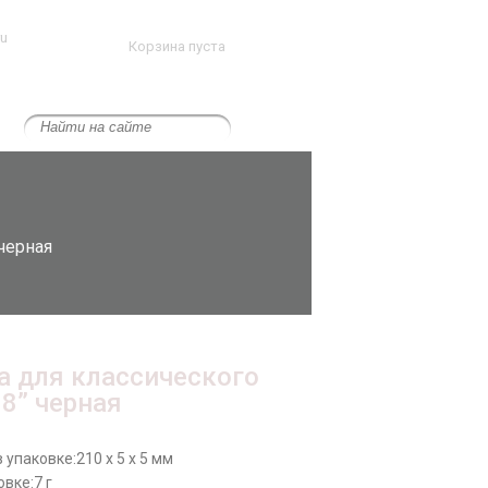
ru
Корзина пуста
 черная
а для классического
68” черная
 упаковке:
210 x 5 x 5 мм
овке:
7 г