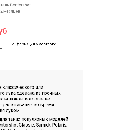
тель:
Centershot
12 месяцев
уб
Информация о доставке
я классического или
го лука сделана из прочных
их волокон, которые не
е растягивание во время
ия луком.
для таких популярных моделей
ntershot Classic, Samick Polaris,