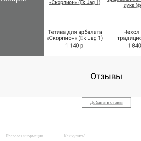
Тетива для арбалета
Чехол
«Скорпион» (Ek Jag 1)
традици
длинного лу
1 140 р.
1 840
Отзывы
Добавить отзыв
О МАГАЗИНЕ
КЛИЕНТАМ
КОНТА
Правовая инормация
Как купить?