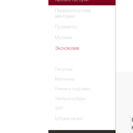
Пневматические
винтовки
Пулеметы
Муляжи
Эксклюзив
Комплектующие
Патроны
Магазины
Ремни и подсумки
Чехлы и кобуры
ЗИП
Штыки-ножи