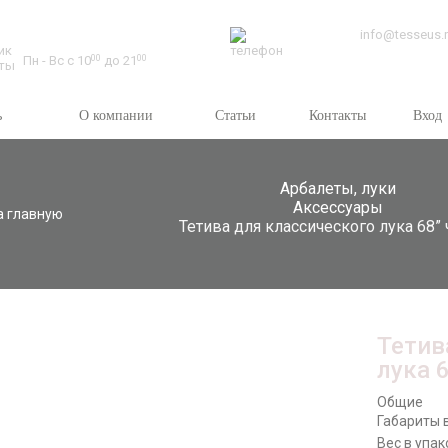
Время работы:
info@tesseus.
Пн - Вс с 10
00
до 21
00
ь
О компании
Статьи
Контакты
Вход
Арбалеты, луки
Аксессуары
а главную
Тетива для классического лука 68”
Тетив
лука 
Общие
Габариты в
Вес в упак