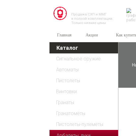
TESSEUS.RU
Продажа СХП и ММГ
в полной комплектации.
Только низкие цены
Главная
Акции
Как купит
Каталог
Сигнальное оружие
Н
Автоматы
Пистолеты
Винтовки
Гранаты
Гранатомёты
Пистолеты-пулеметы
Арбалеты, луки