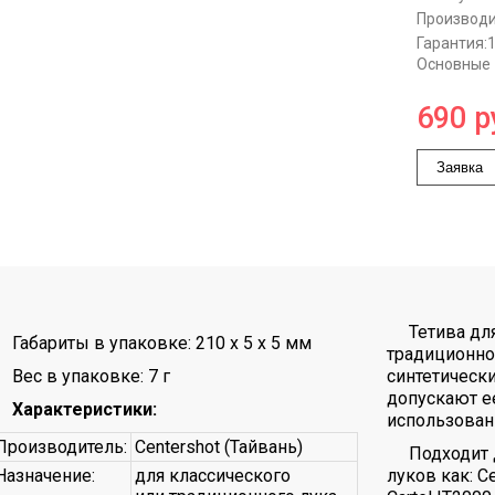
Производи
Гарантия:
Основные
690
р
Заявка
Тетива дл
Габариты в упаковке: 210 x 5 x 5 мм
традиционно
Вес в упаковке: 7 г
синтетическ
допускают е
Характеристики:
использован
Производитель:
Centershot (Тайвань)
Подходит 
Назначение:
для классического
луков как: Ce