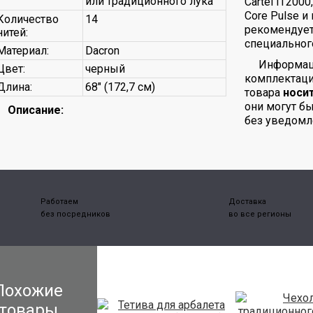
или традиционного лука
Cartel IT2000
Core Pulse и
Количество
14
рекомендует
нитей:
специальног
Материал:
Dacron
Информаци
Цвет:
черный
комплектаци
Длина:
68" (172,7 см)
товара
носи
они могут б
Описание:
без уведомл
Работаем
Доставка
без посредников
во все регионы
Похожие
товары