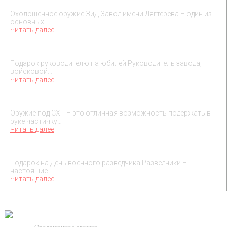
Охолощенное оружие ЗиД
Охолощенное оружие ЗиД Завод имени Дягтерева – один из
основных…
Читать далее
Подарок на юбилей руководителя
Подарок руководителю на юбилей Руководитель завода,
войсковой…
Читать далее
О макетах охолощенного оружия
Оружие под СХП – это отличная возможность подержать в
руке частичку…
Читать далее
Подарок на День военного разведчика – 5 ноября
Подарок на День военного разведчика Разведчики –
настоящие…
Читать далее
TESSEUS.RU