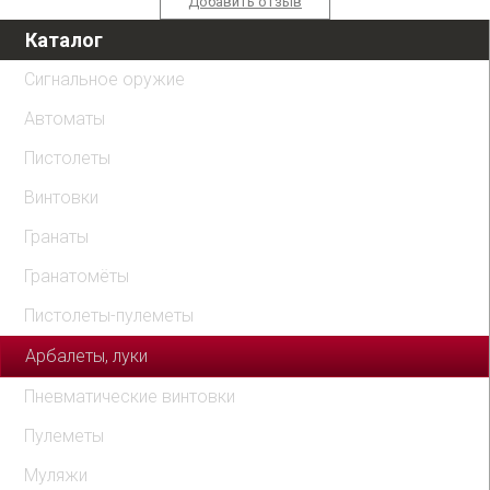
Добавить отзыв
Каталог
Сигнальное оружие
Автоматы
Пистолеты
Винтовки
Гранаты
Гранатомёты
Пистолеты-пулеметы
Арбалеты, луки
Пневматические винтовки
Пулеметы
Муляжи