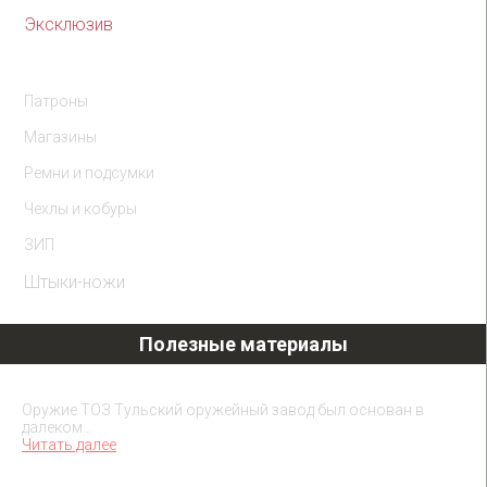
Эксклюзив
Комплектующие
Патроны
Магазины
Ремни и подсумки
Чехлы и кобуры
ЗИП
Штыки-ножи
Полезные материалы
Охолощенное оружие ТОЗ
Оружие ТОЗ Тульский оружейный завод был основан в
далеком…
Читать далее