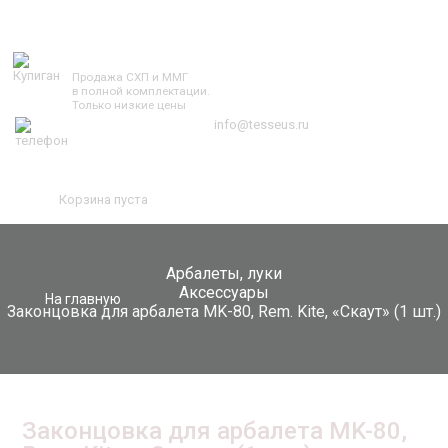
TESSEUS.RU
Продажа СХП и ММГ
в полной комплектации.
Только низкие цены
info@tesseus.ru
Корзина пуста
Арбалеты, луки
Аксессуары
На главную
Законцовка для арбалета MK-80, Rem. Kite, «Скаут» (1 шт.)
Законцовка для арбалета MK-80,