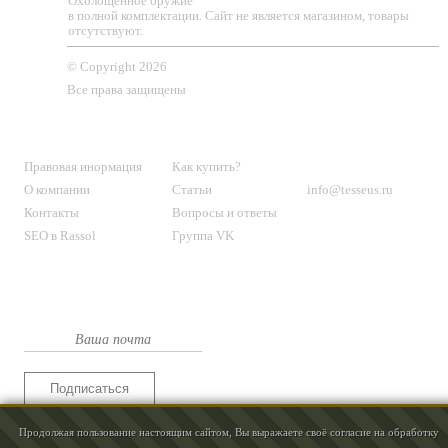
Охолощенное оружие
в полной комплектации. Сайт не является магазином, товары
отсутствуют.
© Copyright 2026
Все права защищены
О МАГАЗИНЕ
КЛИЕНТАМ
КОНТАКТЫ
Правовая инормация
Как купить?
О компании
Статьи
info@tesseus.ru
Контакты
Вопросы и ответы
SEO в Rassol
Группа VK
Подпишитесь
на новости и спецпредложения
Подписаться
Продолжая пользование настоящим сайтом, Вы выражаете своё согласие на обработку