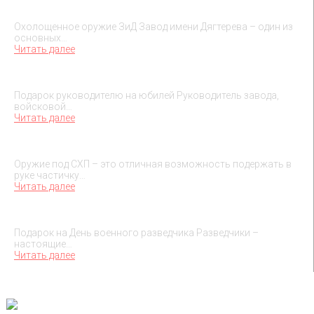
Охолощенное оружие ЗиД
Охолощенное оружие ЗиД Завод имени Дягтерева – один из
основных…
Читать далее
Подарок на юбилей руководителя
Подарок руководителю на юбилей Руководитель завода,
войсковой…
Читать далее
О макетах охолощенного оружия
Оружие под СХП – это отличная возможность подержать в
руке частичку…
Читать далее
Подарок на День военного разведчика – 5 ноября
Подарок на День военного разведчика Разведчики –
настоящие…
Читать далее
TESSEUS.RU