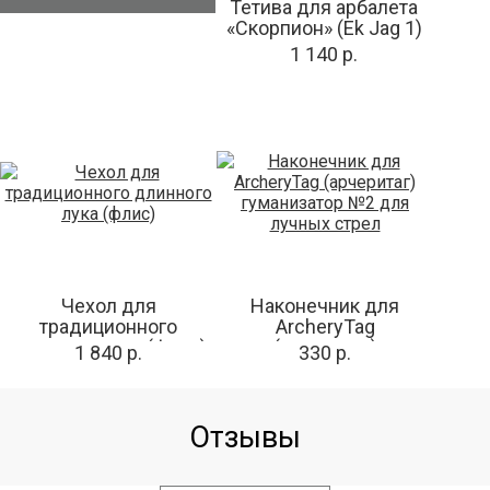
Тетива для арбалета
«Скорпион» (Ek Jag 1)
1 140 р.
Чехол для
Наконечник для
традиционного
ArcheryTag
длинного лука (флис)
(арчеритаг)
1 840 р.
330 р.
гуманизатор №2 для
лучных стрел
Отзывы