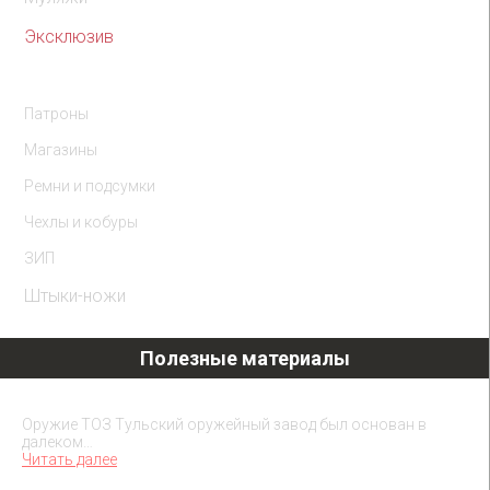
Эксклюзив
Комплектующие
Патроны
Магазины
Ремни и подсумки
Чехлы и кобуры
ЗИП
Штыки-ножи
Полезные материалы
Охолощенное оружие ТОЗ
Оружие ТОЗ Тульский оружейный завод был основан в
далеком…
Читать далее