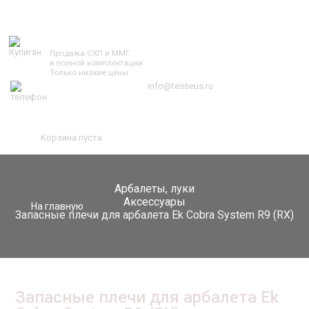
TESSEUS.RU
Продажа СХП и ММГ
в полной комплектации.
Только низкие цены
info@tesseus.ru
Корзина пуста
Арбалеты, луки
Аксессуары
На главную
Запасные плечи для арбалета Ek Cobra System R9 (RX)
Запасные плечи для арбалета Ek