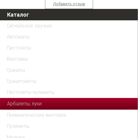
Добавить отзыв
Каталог
Сигнальное оружие
Автоматы
Пистолеты
Винтовки
Гранаты
Гранатомёты
Пистолеты-пулеметы
Арбалеты, луки
Пневматические винтовки
Пулеметы
Муляжи