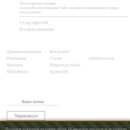
Охолощенное оружие
в полной комплектации. Сайт не является магазином, товары
отсутствуют.
© Copyright 2026
Все права защищены
О МАГАЗИНЕ
КЛИЕНТАМ
КОНТАКТЫ
Правовая инормация
Как купить?
О компании
Статьи
info@tesseus.ru
Контакты
Вопросы и ответы
SEO в Rassol
Группа VK
Подпишитесь
на новости и спецпредложения
Подписаться
Продолжая пользование настоящим сайтом, Вы выражаете своё согласие на обработку