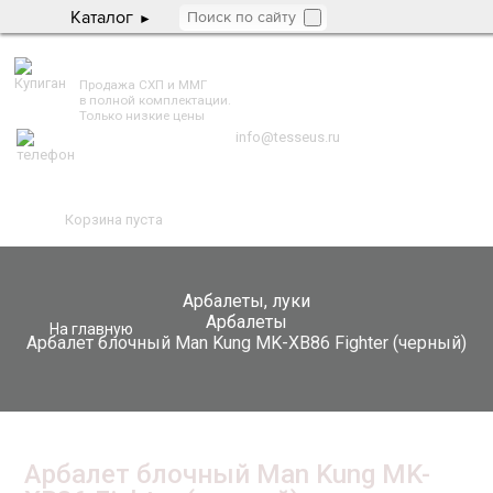
Каталог
TESSEUS.RU
Продажа СХП и ММГ
в полной комплектации.
Только низкие цены
info@tesseus.ru
Корзина пуста
Арбалеты, луки
Арбалеты
На главную
Арбалет блочный Man Kung MK-XB86 Fighter (черный)
Арбалет блочный Man Kung MK-