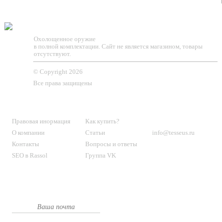
TESSEUS.RU
Охолощенное оружие
в полной комплектации. Сайт не является магазином, товары
отсутствуют.
© Copyright 2026
Все права защищены
О МАГАЗИНЕ
КЛИЕНТАМ
КОНТАКТЫ
Правовая инормация
Как купить?
О компании
Статьи
info@tesseus.ru
Контакты
Вопросы и ответы
SEO в Rassol
Группа VK
Подпишитесь
на новости и спецпредложения