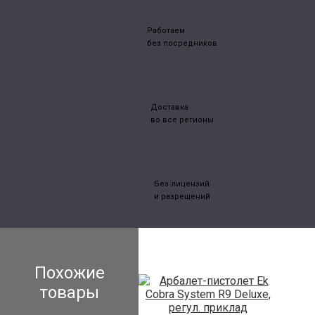
Работаем
без посредников
Доставка
во все регионы
Без лицензий
и разрешений
Похожие
товары