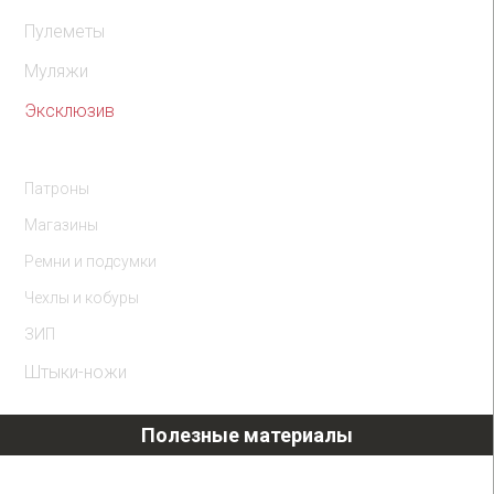
Пулеметы
Муляжи
Эксклюзив
Комплектующие
Патроны
Магазины
Ремни и подсумки
Чехлы и кобуры
ЗИП
Штыки-ножи
Полезные материалы
Охолощенное оружие ТОЗ