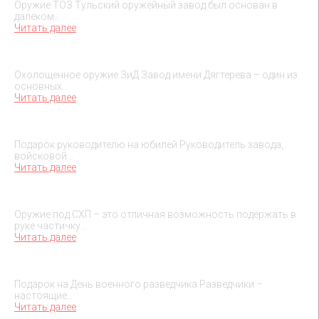
Оружие ТОЗ Тульский оружейный завод был основан в
далеком…
Читать далее
Охолощенное оружие ЗиД
Охолощенное оружие ЗиД Завод имени Дягтерева – один из
основных…
Читать далее
Подарок на юбилей руководителя
Подарок руководителю на юбилей Руководитель завода,
войсковой…
Читать далее
О макетах охолощенного оружия
Оружие под СХП – это отличная возможность подержать в
руке частичку…
Читать далее
Подарок на День военного разведчика – 5 ноября
Подарок на День военного разведчика Разведчики –
настоящие…
Читать далее