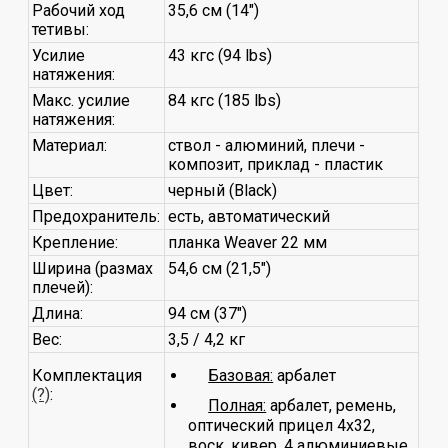
Рабочий ход
35,6 см (14")
тетивы:
Усилие
43 кгc (94 lbs)
натяжения:
Макс. усилие
84 кгc (185 lbs)
натяжения:
Материал:
ствол - алюминий, плечи -
композит, приклад - пластик
Цвет:
черный (Black)
Предохранитель:
есть, автоматический
Крепление:
планка Weaver 22 мм
Ширина (размах
54,6 см (21,5")
плечей):
Длина:
94 см (37")
Вес:
3,5 / 4,2 кг
Комплектация
Базовая:
арбалет
(?)
:
Полная:
арбалет, ремень,
оптический прицел 4x32,
воск, кивер, 4 алюминиевые