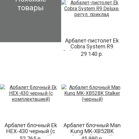
товары
Арбалет-пистолет Ek
Cobra System R9
Deluxe, регул. приклад
29 140 р.
Арбалет блочный Ek
Арбалет блочный Man
HEX-430 черный (c
Kung MK-XB52BK
комплектацией)
Stalker (черный)
52 765 р.
45 990 р.