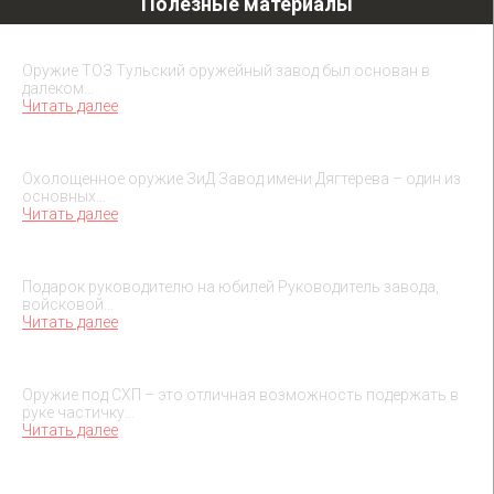
Полезные материалы
Охолощенное оружие ТОЗ
Оружие ТОЗ Тульский оружейный завод был основан в
далеком…
Читать далее
Охолощенное оружие ЗиД
Охолощенное оружие ЗиД Завод имени Дягтерева – один из
основных…
Читать далее
Подарок на юбилей руководителя
Подарок руководителю на юбилей Руководитель завода,
войсковой…
Читать далее
О макетах охолощенного оружия
Оружие под СХП – это отличная возможность подержать в
руке частичку…
Читать далее
Подарок на День военного разведчика – 5 ноября