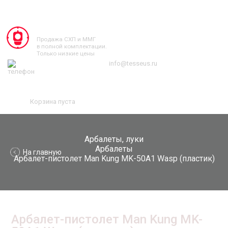
TESSEUS.RU
Продажа СХП и ММГ
в полной комплектации.
Только низкие цены
info@tesseus.ru
Корзина пуста
Арбалеты, луки
Арбалеты
На главную
Арбалет-пистолет Man Kung MK-50A1 Wasp (пластик)
Арбалет-пистолет Man Kung MK-