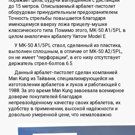
поражает цель, будучи выпущенной с дистанции
до 15 метров. Описываемый арбалет-пистолет
оборудован принудительным предохранителем.
Точность стрельбы повышается благодаря
имеющемуся вверху ложа прицелу-мушке
классического типа. Помимо этого, MK-50 A1/5PL в
целом аналогичен арбалету Yarrow Model E.
У MK-50 A1/5PL ствол, сделанный из пластика,
выполнен сплошным, в отличие от MK-50 A2/5PL,
он не имеет "перфорации", в его низу отсутствует
держатель стрел-болтов 6.5.
Данный арбалет-пистолет сделан компанией
Man Kung из Тайвани, специализирующейся на
изготовлении арбалетов и луков и работающей с
1988. За это время Man Kung завоевала всемирное
доверие покупателей благодаря
непревзойдённому качеству своих арбалетов, их
удобству в применении, высокой надёжности и
довольно умеренной цене, что немаловажно.