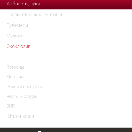
Арбалеты, луки
Пневматические винтовки
Пулеметы
Муляжи
Эксклюзив
Комплектующие
Патроны
Магазины
Ремни и подсумки
Чехлы и кобуры
ЗИП
Штыки-ножи