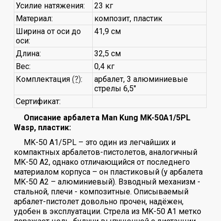
Усилие натяжения:
23 кг
Материал:
композит, пластик
Ширина от оси до
41,9 см
оси:
Длина:
32,5 см
Вес:
0,4 кг
Комплектация
(?)
:
арбалет, 3 алюминиевые
стрелы 6,5"
Сертификат:
Описание арбалета Man Kung MK-50A1/5PL
Wasp, пластик:
MK-50 A1/5PL – это один из легчайших и
компактных арбалетов-пистолетов, аналогичный
MK-50 A2, однако отличающийся от последнего
материалом корпуса – он пластиковый (у арбалета
MK-50 A2 – алюминиевый). Взводный механизм -
стальной, плечи - композитные. Описываемый
арбалет-пистолет довольно прочен, надёжен,
удобен в эксплуатации. Стрела из MK-50 A1 метко