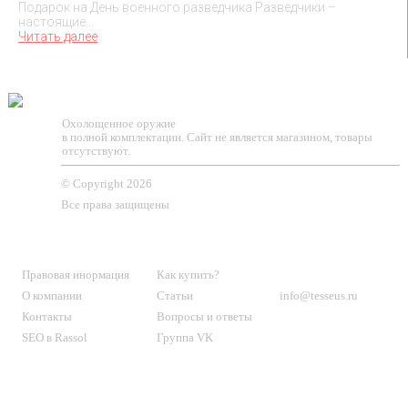
Подарок на День военного разведчика Разведчики –
настоящие…
Читать далее
TESSEUS.RU
Охолощенное оружие
в полной комплектации. Сайт не является магазином, товары
отсутствуют.
© Copyright 2026
Все права защищены
О МАГАЗИНЕ
КЛИЕНТАМ
КОНТАКТЫ
Правовая инормация
Как купить?
О компании
Статьи
info@tesseus.ru
Контакты
Вопросы и ответы
SEO в Rassol
Группа VK
Подпишитесь
на новости и спецпредложения