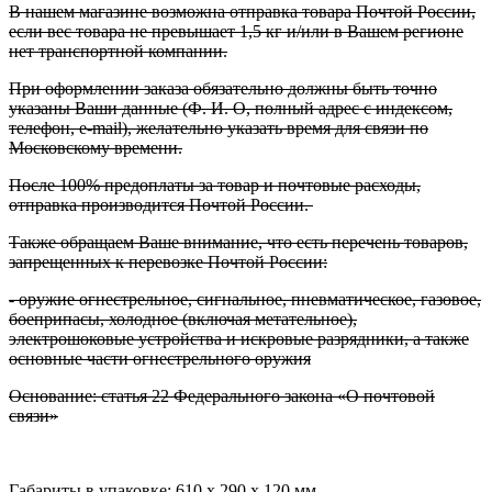
В нашем магазине возможна отправка товара Почтой России,
если вес товара не превышает 1,5 кг и/или в Вашем регионе
нет транспортной компании.
При оформлении заказа обязательно должны быть точно
указаны Ваши данные (Ф. И. О, полный адрес с индексом,
телефон, e-mail), желательно указать время для связи по
Московскому времени.
После 100% предоплаты за товар и почтовые расходы,
отправка производится Почтой России.
Также обращаем Ваше внимание, что есть перечень товаров,
запрещенных к перевозке Почтой России:
- оружие огнестрельное, сигнальное, пневматическое, газовое,
боеприпасы, холодное (включая метательное),
электрошоковые устройства и искровые разрядники, а также
основные части огнестрельного оружия
Основание: статья 22 Федерального закона «О почтовой
связи»
Габариты в упаковке: 610 x 290 x 120 мм