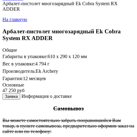
Арбалет-пистолет многозарядный Ek Cobra System RX
ADDER
На главную
Арбалет-пистолет многозарядный Ek Cobra
System RX ADDER
Общие
Габариты в упаковке:
610 x 290 x 120 мм
Вес в упаковке:
4 794 г
Производитель:
Ek Archery
Гарантия:
12 месяцев
Основные
47 250
руб
Информация о доставке
Заявка
Самовывоз
Вы можете самостоятельно забрать понравившийся Вам
товар, в пункте самовывоза, предварительно оформив заказ на
сайте или по телефону: