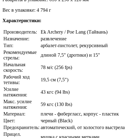
Вес в упаковке: 4 794 г
Характеристики:
Производитель:
Ek Archery / Poe Lang (Тайвань)
Назначение:
развлечение
Тип:
арбалет-пистолет, рекурсивный
Рекомендуемые
длиной 7,5" (дротики) и 15"
стрелы:
Начальная
78 м/с (256 fps)
скорость:
Рабочий ход
19,5 см (7,5")
тетивы:
Усилие
43 кгc (94 lbs)
натяжения:
Макс. усилие
59 кгc (130 lbs)
натяжения:
Материал:
плечи - фибергласс, корпус - пластик
Цвет:
черный (Black)
Предохранитель:
автоматический, от холостого выстрела
Прицел.
мушка с красными метками