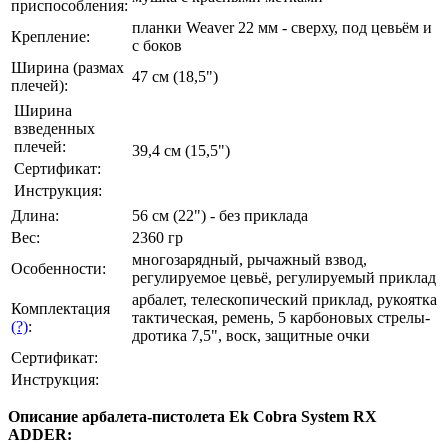
приспособления:
планки Weaver 22 мм - сверху, под цевьём и
Крепление:
с боков
Ширина (размах
47 см (18,5")
плечей):
Ширина
взведенных
плечей:
39,4 см (15,5")
Сертификат:
Инструкция:
Длина:
56 см (22") - без приклада
Вес:
2360 гр
многозарядный, рычажный взвод,
Особенности:
регулируемое цевьё, регулируемый приклад
арбалет, телескопический приклад, рукоятка
Комплектация
тактическая, ремень, 5 карбоновых стрелы-
(?)
:
дротика 7,5", воск, защитные очки
Сертификат:
Инструкция:
Описание арбалета-пистолета Ek Cobra System RX
ADDER: