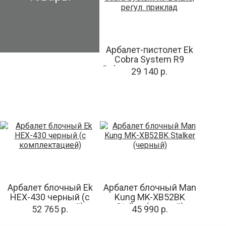
Арбалет-пистолет Ek
Cobra System R9
Deluxe, регул. приклад
29 140 р.
Арбалет блочный Ek
Арбалет блочный Man
HEX-430 черный (c
Kung MK-XB52BK
комплектацией)
Stalker (черный)
52 765 р.
45 990 р.