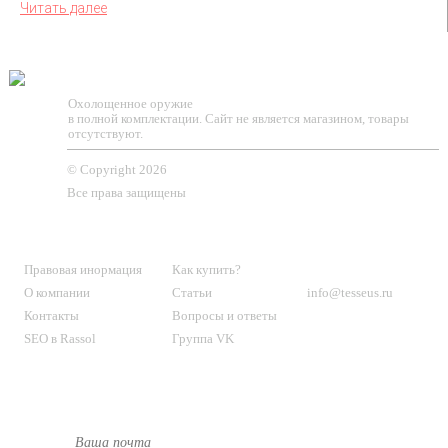
Читать далее
TESSEUS.RU
Охолощенное оружие
в полной комплектации. Сайт не является магазином, товары
отсутствуют.
© Copyright 2026
Все права защищены
О МАГАЗИНЕ
КЛИЕНТАМ
КОНТАКТЫ
Правовая инормация
Как купить?
О компании
Статьи
info@tesseus.ru
Контакты
Вопросы и ответы
SEO в Rassol
Группа VK
Подпишитесь
на новости и спецпредложения