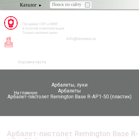
Каталог
TESSEUS.RU
Продажа СХП и ММГ
в полной комплектации.
Только низкие цены
info@tesseus.ru
Корзина пуста
Арбалеты, луки
Арбалеты
На главную
Арбалет-пистолет Remington Base R-AP1-50 (пластик)
Арбалет-пистолет Remington Base R-