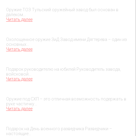
Охолощенное оружие ТОЗ
Оружие ТОЗ Тульский оружейный завод был основан в
далеком…
Читать далее
Охолощенное оружие ЗиД
Охолощенное оружие ЗиД Завод имени Дягтерева – один из
основных…
Читать далее
Подарок на юбилей руководителя
Подарок руководителю на юбилей Руководитель завода,
войсковой…
Читать далее
О макетах охолощенного оружия
Оружие под СХП – это отличная возможность подержать в
руке частичку…
Читать далее
Подарок на День военного разведчика – 5 ноября
Подарок на День военного разведчика Разведчики –
настоящие…