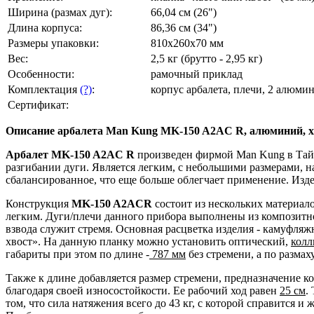
Ширина (размах дуг):
66,04 см (26")
Длина корпуса:
86,36 см (34")
Размеры упаковки:
810x260x70 мм
Вес:
2,5 кг (брутто - 2,95 кг)
Особенности:
рамочный приклад
Комплектация
(?)
:
корпус арбалета, плечи, 2 алюми
Сертификат:
Описание арбалета Man Kung MK-150 A2AC R, алюминий, х
Арбалет MK-150 A2AC R
произведен фирмой Man Kung в Тайва
разгибании дуги. Является легким, с небольшими размерами, н
сбалансированное, что еще больше облегчает применение. Изде
Конструкция
MK-150 A2ACR
состоит из нескольких материало
легким. Дуги/плечи данного прибора выполнены из композитно
взвода служит стремя. Основная расцветка изделия - камуфляж
хвост». На данную планку можно установить оптический,
кол
габариты при этом по длине -
787 мм
без стремени, а по размах
Также к длине добавляется размер стремени, предназначение к
благодаря своей износостойкости. Ее рабочий ход равен
25 см
.
том, что сила натяжения всего до 43 кг, с которой справится 