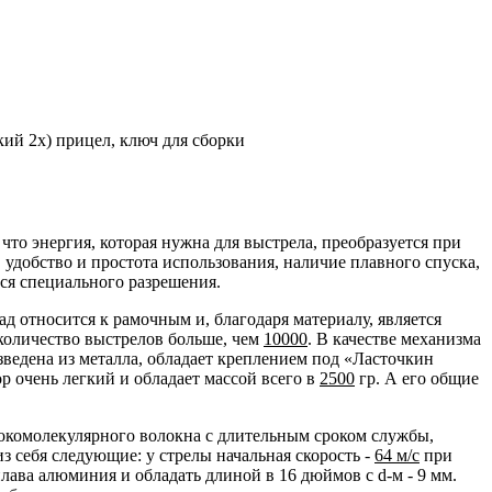
кий 2x) прицел, ключ для сборки
то энергия, которая нужна для выстрела, преобразуется при
удобство и простота использования, наличие плавного спуска,
тся специального разрешения.
ад относится к рамочным и, благодаря материалу, является
количество выстрелов больше, чем
10000
. В качестве механизма
зведена из металла, обладает креплением под «Ласточкин
р очень легкий и обладает массой всего в
2500
гр. А его общие
ысокомолекулярного волокна с длительным сроком службы,
з себя следующие: у стрелы начальная скорость -
64 м/с
при
плава алюминия и обладать длиной в 16 дюймов с d-м - 9 мм.