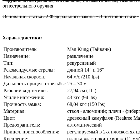
- оружие огнестрельное, сигнальное, пневматическое, газовое,
огнестрельного оружия
Основание: статья 22 Федерального закона «О почтовой связи»
Характеристики:
Производитель:
Man Kung (Тайвань)
Назначение:
развлечение
Тип:
рекурсивный
Рекомендуемые стрелы:
длиной 14" и 16"
Начальная скорость:
64 м/с (210 fps)
Дальность прицел. стрельбы:
25 – 30 м
Рабочий ход тетивы:
27,94 см (11")
Усилие натяжения:
43 кгc (94 lbs)
Прочность замка:
68,04 кгc (150 lbs)
Материал:
ствол - алюминий; плечи - фибер
Цвет:
древесный камуфляж (Realtree Ma
Предохранитель:
автоматический
Прицел. приспособления:
регулируемый в 2-х плоскостях ц
Крепление:
планка «ласточкин хвост» (11 мм