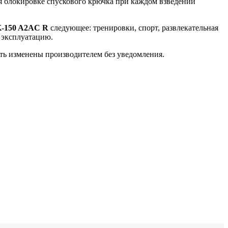
я блокировке спускового крючка при каждом взведении
K-150 A2AC R
следующее: тренировки, спорт, развлекательная
ю эксплуатацию.
ыть изменены производителем без уведомления.