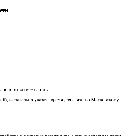
сти
транспортной компании.
il), желательно указать время для связи по Московскому