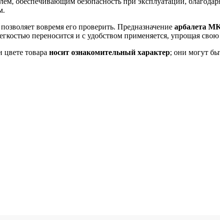
ем, обеспечивающим безопасность при эксплуатации, благодар
м.
позволяет вовремя его проверить. Предназначение
арбалета M
легкостью переносится и с удобством применяется, упрощая сво
и цвете товара
носит ознакомительный характер
; они могут б