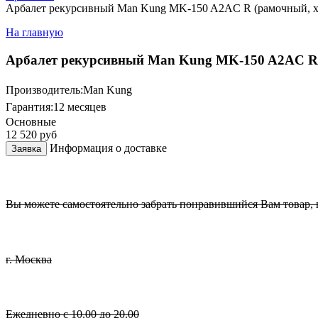
Арбалет рекурсивный Man Kung MK-150 A2AC R (рамочный, х
На главную
Арбалет рекурсивный Man Kung MK-150 A2AC R 
Производитель:
Man Kung
Гарантия:
12 месяцев
Основные
12 520
руб
Информация о доставке
Заявка
Вы можете самостоятельно забрать понравившийся Вам товар, в
г. Москва
Ежедневно с 10.00 до 20.00