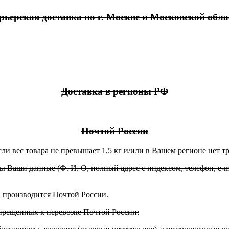
рьерская доставка по г. Москве и Московской обла
Доставка в регионы РФ
Почтой России
ли вес товара не превышает 1,5 кг и/или в Вашем регионе нет 
 Ваши данные (Ф. И. О, полный адрес с индексом, телефон, e-ma
а производится Почтой России.
апрещенных к перевозке Почтой России: