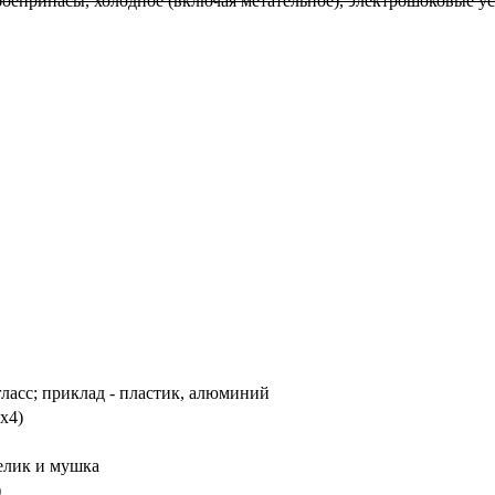
 боеприпасы, холодное (включая метательное), электрошоковые у
гласс; приклад - пластик, алюминий
x4)
елик и мушка
)