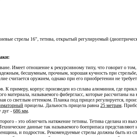
ниевые стрелы 16", тетива, открытый регулируемый (диоптричес
аки:
не. Имеет отношение к рекурсивному типу, что говорит о том, ч
адежным, бесшумным, прочным, хорошая кучность при стрельбе, 
лие считается оружием, однако при его приобретении не требуе
в. К примеру, корпус произведен из сплава алюминия, где прикл
го материала, называемого фибергласс, которые рассчитаны на 
ная со светлым оттенком. Планка под прицел регулируется, прои
лиматорный
прицелы. Дальность прицела равна
25 метрам
. Прибо
у дуг -
686 мм
.
оторого - это облегчить натяжение тетивы. Тетива сделана из в
 Технические данные так называемого боеприпаса представляют и
и женщина, и подросток. Рекомендуемые стрелы должны быть из с