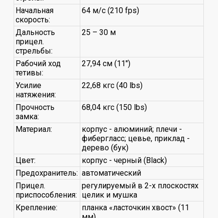
Начальная
64 м/с (210 fps)
скорость:
Дальность
25 – 30 м
прицел.
стрельбы:
Рабочий ход
27,94 см (11")
тетивы:
Усилие
22,68 кгc (40 lbs)
натяжения:
Прочность
68,04 кгc (150 lbs)
замка:
Материал:
корпус - алюминий; плечи -
фибергласс; цевье, приклад -
дерево (бук)
Цвет:
корпус - черный (Black)
Предохранитель:
автоматический
Прицел.
регулируемый в 2-х плоскостях
приспособления:
целик и мушка
Крепление:
планка «ласточкин хвост» (11
мм)