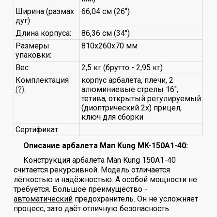
Ширина (размах
66,04 см (26")
дуг):
Длина корпуса:
86,36 см (34")
Размеры
810x260x70 мм
упаковки:
Вес:
2,5 кг (брутто - 2,95 кг)
Комплектация
корпус арбалета, плечи, 2
(?)
:
алюминиевые стрелы 16",
тетива, открытый регулируемый
(диоптрический 2x) прицел,
ключ для сборки
Сертификат:
Описание арбалета Man Kung MK-150A1-40:
Конструкция арбалета Man Kung 150A1-40
считается рекурсивной. Модель отличается
лёгкостью и надёжностью. А особой мощности не
требуется. Большое преимущество -
автоматический
предохранитель. Он не усложняет
процесс, зато даёт отличную безопасность.