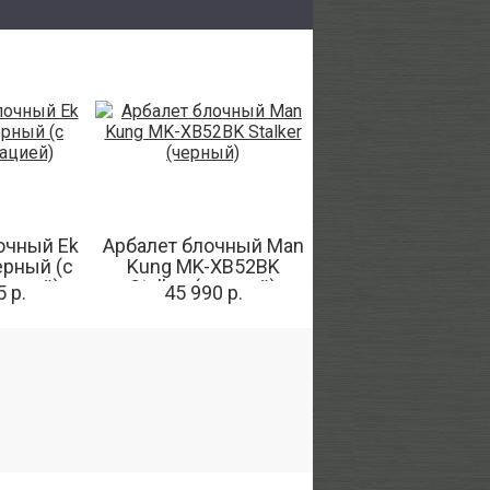
очный Ek
Арбалет блочный Man
ерный (c
Kung MK-XB52BK
ацией)
Stalker (черный)
 р.
45 990 р.