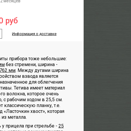
12 месяцев
0
руб
Информация о доставке
иты прибора тоже небольшие:
мм
без стремени, ширина -
762 мм
. Между дугами ширина
тройством взвода является
дназначенное для облегчения
етивы. Тетива имеет материал
го волокна, которое очень
, с рабочим ходом в 25,5 см.
 классическую планку, т.е.
д «Ласточкин хвост», которая
 из металла.
 у прицела при стрельбе -
25