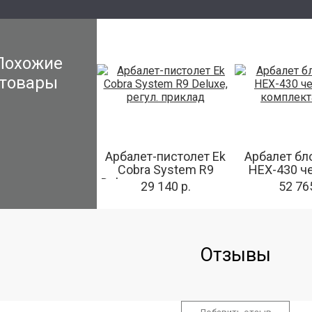
Похожие
товары
Арбалет-пистолет Ek
Арбалет бл
Cobra System R9
HEX-430 ч
Deluxe, регул. приклад
комплект
29 140 р.
52 765
Отзывы