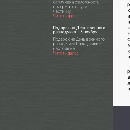
отличная возможность
подержать в руке
к
частичку…
и
Читать далее
п
к
Подарок на День военного
разведчика – 5 ноября
с
Подарок на День военного
разведчика Разведчики –
м
настоящие…
к
Читать далее
п
р
в
д
н