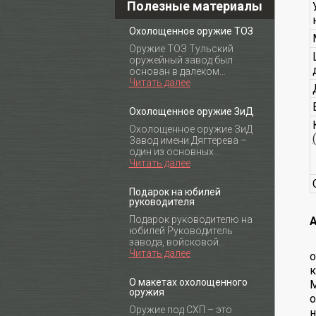
Полезные материалы
Охолощенное оружие ТОЗ
Оружие ТОЗ Тульский
оружейный завод был
основан в далеком…
Читать далее
Охолощенное оружие ЗиД
Охолощенное оружие ЗиД
Завод имени Дягтерева –
один из основных…
Читать далее
Подарок на юбилей
руководителя
Подарок руководителю на
A
юбилей Руководитель
завода, войсковой…
Читать далее
о
О макетах охолощенного
M
оружия
о
Оружие под СХП – это
н