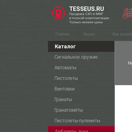
TESSEUS.RU
Продажа СХП и ММГ
в полной комплектации.
Только низкие цены
Главная
Акции
Как купит
Каталог
Сигнальное оружие
Н
Автоматы
Пистолеты
Винтовки
Гранаты
Гранатомёты
Пистолеты-пулеметы
Арбалеты, луки