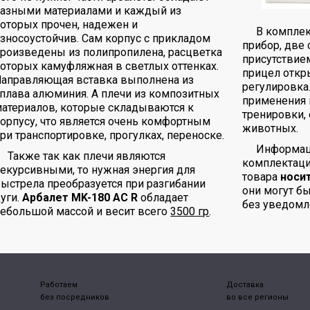
разными материалами и каждый из
оторых прочен, надежен и
В комплек
зносоустойчив. Сам корпус с прикладом
прибор, две
роизведены из полипропилена, расцветка
присутствие
оторых камуфляжная в светлых оттенках.
прицел откры
Направляющая вставка выполнена из
регулировка
плава алюминия. А плечи из композитных
применения 
атериалов, которые складываются к
тренировки,
орпусу, что является очень комфортным
животных.
ри транспортировке, прогулках, переноске.
Информаци
Также так как плечи являются
комплектаци
екурсивными, то нужная энергия для
товара
носи
ыстрела преобразуется при разгибании
они могут б
уги.
Арбалет MK-180 AC R
обладает
без уведомл
ебольшой массой и весит всего
3500 гр
.
Работаем
Доставка
без посредников
во все регионы