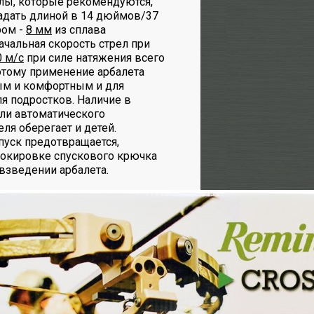
лы, которые рекомендуются,
дать длиной в 14 дюймов/37
ром -
8 мм
из сплава
ачальная скорость стрел при
0 м/с
при силе натяжения всего
потому применение арбалета
ым и комфортным и для
я подростков. Наличие в
ли автоматического
ля оберегает и детей.
пуск предотвращается,
локировке спускового крючка
взведении арбалета.