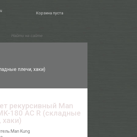
ru
Корзина пуста
ладные плечи, хаки)
ет рекурсивный Man
MK-180 AC R (складные
 хаки)
тель:
Man Kung