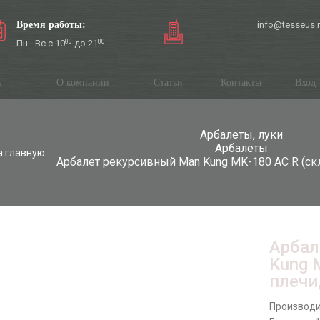
Время работы:
info@tesseus.
Пн - Вс с 10
00
до 21
00
ь
О компании
Статьи
Контакты
Вход
Арбалеты, луки
Арбалеты
а главную
Арбалет рекурсивный Man Kung MK-180 AC R (ск
Арбал
Kung 
плечи,
Производи