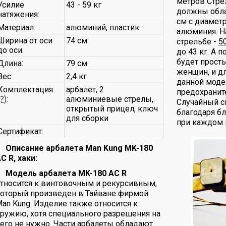
метров Стре
Усилие
43 - 59 кг
должны обла
натяжения:
см с диамет
Материал:
алюминий, пластик
алюминия. Н
Ширина от оси
74 см
стрельбе -
5
до оси:
до 43 кг. А 
будет прост
Длина:
79 см
женщин, и дл
Вес:
2,4 кг
данной моде
Комплектация
арбалет, 2
предохраните
(?)
:
алюминиевые стрелы,
Случайный с
открытый прицел, ключ
благодаря б
для сборки
при каждом 
Сертификат:
Описание арбалета Man Kung MK-180
C R, хаки:
Модель арбалета MK-180 AC R
тносится к винтовочным и рекурсивным,
который произведен в Тайване фирмой
an Kung. Изделие также относится к
ружию, хотя специального разрешения на
его не нужно. Части арбалеты обладают