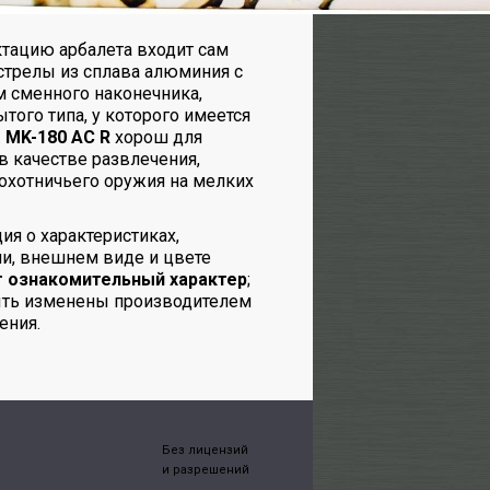
тацию арбалета входит сам
 стрелы из сплава алюминия с
м сменного наконечника,
того типа, у которого имеется
.
MK-180 AC R
хорош для
в качестве развлечения,
 охотничьего оружия на мелких
я о характеристиках,
и, внешнем виде и цвете
т ознакомительный характер
;
ыть изменены производителем
ения.
Без лицензий
и разрешений