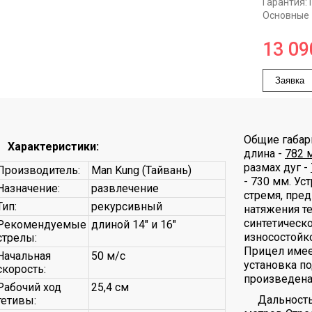
Гарантия:
Основные
13 09
Заявка
Общие габар
Характеристики:
длина -
782 
размах дуг -
Производитель:
Man Kung (Тайвань)
- 730 мм. Ус
Назначение:
развлечение
стремя, пре
Тип:
рекурсивный
натяжения т
синтетическо
Рекомендуемые
длиной 14" и 16"
износостойко
стрелы:
Прицел имеет
Начальная
50 м/с
установка по
скорость:
произведена
Рабочий ход
25,4 см
Дальность
тетивы: