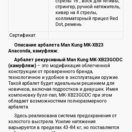
стрелы 16", воск для тетивы,
стрингер, ручной натяжитель,
кивер на 4 стрелы,
коллиматорный прицел Red
Dot, ремень
Сертификат:
Описание арбалета Man Kung MK-XB23
Anaconda, камуфляж:
Арбалет рекурсивный Man Kung MK-XB23GODC
(камуфляж)
– это модификация облегченной
конструкции от проверенного бренда,
технологичное и удобное в эксплуатации оружие.
Такой арбалет будет идеальным решением для
новичков, включая подростков и девушек. Имея
компоновку булл-пап, MK-XB23GODC при этом
обладает возможностями полноразмерного
арбалета.
Здесь реализована система предохранения от
холостого выстрела. Усилие натяжения
варьируется в пределах 43-84 кг, но поставляется