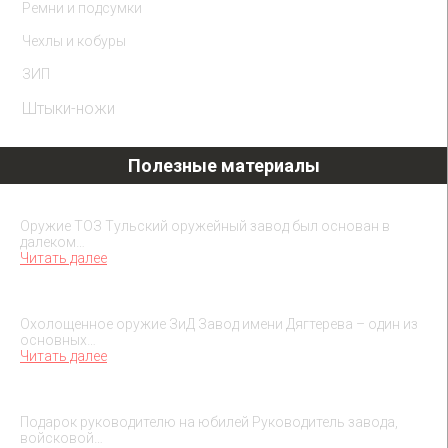
Ремни и подсумки
Чехлы и кобуры
ЗИП
Штыки-ножи
Полезные материалы
Охолощенное оружие ТОЗ
Оружие ТОЗ Тульский оружейный завод был основан в
далеком…
Читать далее
Охолощенное оружие ЗиД
Охолощенное оружие ЗиД Завод имени Дягтерева – один из
основных…
Читать далее
Подарок на юбилей руководителя
Подарок руководителю на юбилей Руководитель завода,
войсковой…