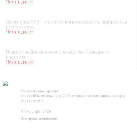
Читать далее
О макетах охолощенного оружия
Оружие под СХП – это отличная возможность подержать в
руке частичку…
Читать далее
Подарок на День военного разведчика – 5 ноября
Подарок на День военного разведчика Разведчики –
настоящие…
Читать далее
TESSEUS.RU
Охолощенное оружие
в полной комплектации. Сайт не является магазином, товары
отсутствуют.
© Copyright 2026
Все права защищены
О МАГАЗИНЕ
КЛИЕНТАМ
КОНТАКТЫ