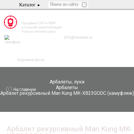
Каталог
TESSEUS.RU
Продажа СХП и ММГ
в полной комплектации.
Только низкие цены
info@tesseus.ru
Корзина пуста
Арбалеты, луки
Арбалеты
На главную
Арбалет рекурсивный Man Kung MK-XB23GODC (камуфляж)
Арбалет рекурсивный Man Kung MK-