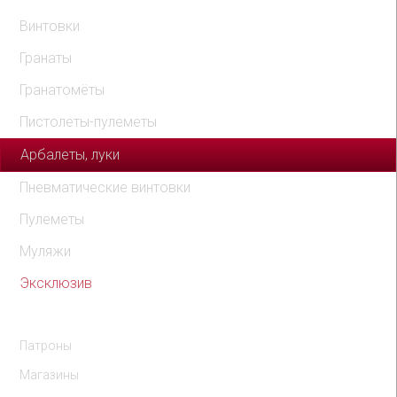
Винтовки
Гранаты
Гранатомёты
Пистолеты-пулеметы
Арбалеты, луки
Пневматические винтовки
Пулеметы
Муляжи
Эксклюзив
Комплектующие
Патроны
Магазины