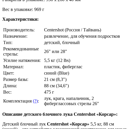
Вес в упаковке: 969 г
Характеристики:
Производитель:
Centershot (Россия / Тайвань)
Назначение:
развлечение, для обучения подростков
Тип:
детский, блочный
Рекомендованные
26" или 28"
стрелы:
Усилие натяжения:
5,5 кг (12 lbs)
Материал:
пластик, фиберглас
Цвет:
синий (Blue)
Размер базы:
21 см (8,3")
Длина:
88 см (34,6")
Вес:
475 г
лук, крага, напальчник, 2
Комплектация
(?)
:
фиберглассовых стрелы 26"
Описание детского блочного лука Centershot «Корсар»:
Детский блочный лук
Centershot «Корсар»
5,5 кг, 88 см