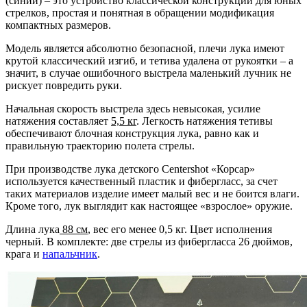
(синий) – это устройство классической конструкции для юных
стрелков, простая и понятная в обращении модификация
компактных размеров.
Модель является абсолютно безопасной, плечи лука имеют
крутой классический изгиб, и тетива удалена от рукоятки – а
значит, в случае ошибочного выстрела маленький лучник не
рискует повредить руки.
Начальная скорость выстрела здесь невысокая, усилие
натяжения составляет
5,5 кг
. Легкость натяжения тетивы
обеспечивают блочная конструкция лука, равно как и
правильную траекторию полета стрелы.
При производстве лука детского Centershot «Корсар»
используется качественный пластик и фибергласс, за счет
таких материалов изделие имеет малый вес и не боится влаги.
Кроме того, лук выглядит как настоящее «взрослое» оружие.
Длина лука
88 см
, вес его менее 0,5 кг. Цвет исполнения
черный. В комплекте: две стрелы из фибергласса 26 дюймов,
крага и
напальчник
.