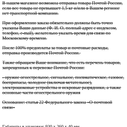
В нашем магазине возможна отправка товара Почтой России,
если вес товара не превышает 1,5 кг и/или в Вашем регионе
нет транспортной компании.
При оформлении заказа обязательно должны быть точно
указаны Ваши данные (Ф. И. О, полный адрес с индексом,
телефон, e-mail), желательно указать время для связи по
Московскому времени.
После 100% предоплаты за товар и почтовые расходы,
отправка производится Почтой России.
Также обращаем Ваше внимание, что есть перечень товаров,
запрещенных к перевозке Почтой России:
- оружие огнестрельное, сигнальное, пневматическое, газовое,
боеприпасы, холодное (включая метательное),
электрошоковые устройства и искровые разрядники, а также
основные части огнестрельного оружия
Основание: статья 22 Федерального закона «О почтовой
связи»
Габариты в упаковке: 930 x 260 x 40 мм