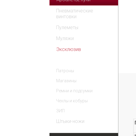
Пневматические
винтовки
Пулеметы
Муляжи
Эксклюзив
Комплектующие
Патроны
Магазины
Ремни и подсумки
Чехлы и кобуры
ЗИП
Штыки-ножи