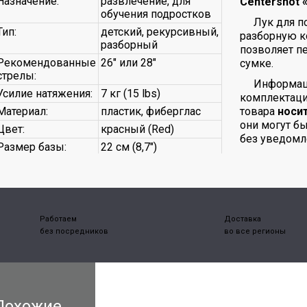
Назначение:
развлечение, для
Centershot 
обучения подростков
Лук для п
Тип:
детский, рекурсивный,
разборную к
разборный
позволяет п
Рекомендованные
26" или 28"
сумке.
стрелы:
Информаци
Усилие натяжения:
7 кг (15 lbs)
комплектаци
Материал:
пластик, фиберглас
товара
носи
они могут б
Цвет:
красный (Red)
без уведомл
Размер базы:
22 см (8,7")
Работаем
Доставка
без посредников
во все регионы
Похожие