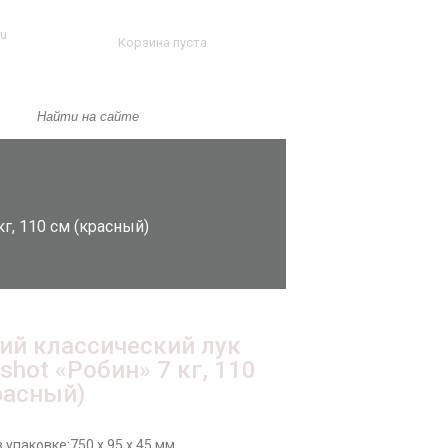
ru
Корзина пуста
г, 110 см (красный)
ий классический лук
shot «Робин» 7 кг, 110
расный)
 упаковке:
750 x 95 x 45 мм