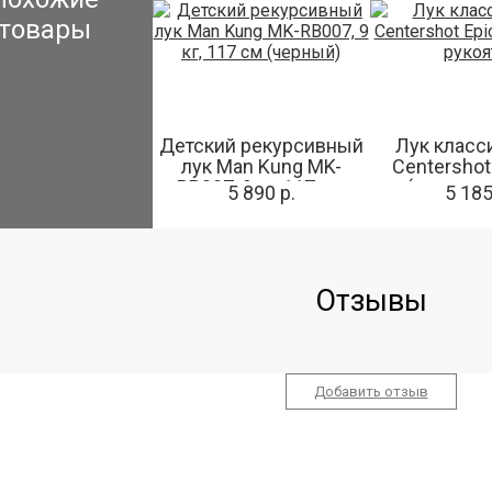
товары
Детский рекурсивный
Лук класс
лук Man Kung MK-
Centershot 
RB007, 9 кг, 117 см
(синяя р
5 890 р.
5 185
(черный)
Отзывы
Добавить отзыв
О МАГАЗИНЕ
КЛИЕНТАМ
КОНТАК