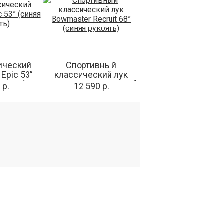
ический
Спортивный
Epic 53”
классический лук
укоять)
Bowmaster Recruit 68”
 р.
12 590 р.
(синяя рукоять)
ТЫ
Подпишитесь