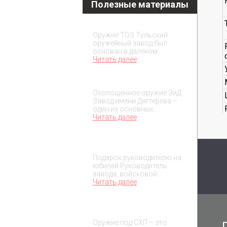
Полезные материалы
Охолощенное оружие ТОЗ
Оружие ТОЗ Тульский
оружейный завод был
основан в далеком…
Читать далее
Охолощенное оружие ЗиД
Охолощенное оружие ЗиД
Завод имени Дягтерева –
один из основных…
Читать далее
Подарок на юбилей
руководителя
Подарок руководителю на
юбилей Руководитель
завода, войсковой…
Читать далее
О макетах охолощенного
оружия
Оружие под СХП – это