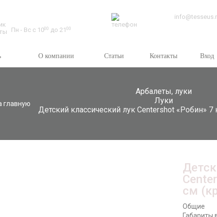
Время работы:
info@tesseus.
Пн - Вс с 10
00
до 21
00
ь
О компании
Статьи
Контакты
Вход
Арбалеты, луки
Луки
а главную
Детский классический лук Centershot «Робин» 7 к
Детск
Center
см (к
Общие
Габариты в