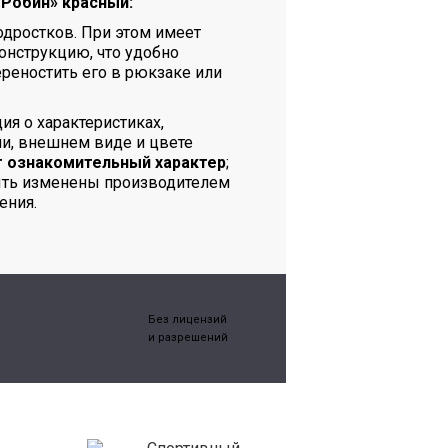
«Робин» красный:
одростков. При этом имеет
онструкцию, что удобно
ереностить его в рюкзаке или
я о характеристиках,
и, внешнем виде и цвете
т ознакомительный характер
;
ыть изменены производителем
ения.
Без лицензий
и разрешений