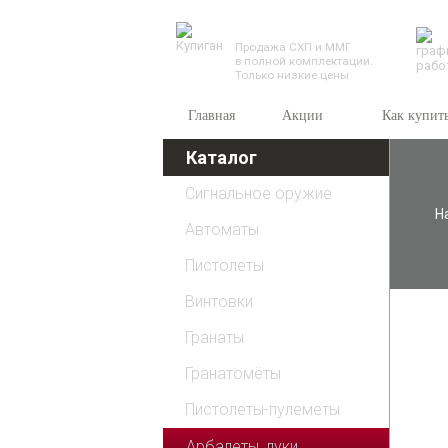
TESSEUS.RU
Продажа СХП и ММГ
в полной комплектации.
Только низкие цены
Главная
Акции
Как купит
Каталог
Сигнальное оружие
Н
Автоматы
Пистолеты
Винтовки
Гранаты
Гранатомёты
Пистолеты-пулеметы
Арбалеты, луки