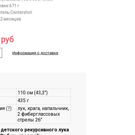
овке:
671 г
тель:
Centershot
12 месяцев
руб
Информация о доставке
110 см (43,3")
435 г
ция
(?)
:
лук, крага, напальчник,
2 фиберглассовых
стрелы 26"
 детского рекурсивного лука