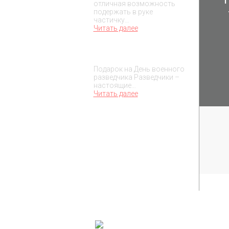
отличная возможность
подержать в руке
частичку…
Читать далее
Подарок на День военного
разведчика – 5 ноября
Подарок на День военного
разведчика Разведчики –
настоящие…
Читать далее
TESSEUS.RU