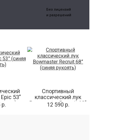
Без лицензий
и разрешений
ический
Спортивный
Epic 53”
классический лук
укоять)
Bowmaster Recruit 68”
 р.
12 590 р.
(синяя рукоять)