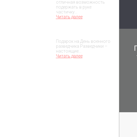
отличная возможность
подержать в руке
частичку…
Читать далее
Подарок на День военного
разведчика – 5 ноября
Подарок на День военного
разведчика Разведчики –
настоящие…
Читать далее