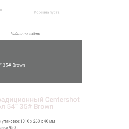
ru
Корзина пуста
” 35# Brown
радиционный Centershot
л 54” 35# Brown
 упаковке:
1310 x 260 x 40 мм
овке:
950 г