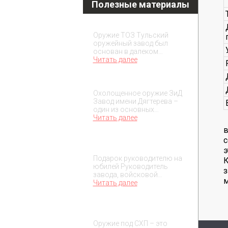
Полезные материалы
Охолощенное оружие ТОЗ
Оружие ТОЗ Тульский
оружейный завод был
основан в далеком…
Читать далее
Охолощенное оружие ЗиД
Охолощенное оружие ЗиД
Завод имени Дягтерева –
один из основных…
Читать далее
в
Подарок на юбилей
с
руководителя
э
Подарок руководителю на
К
юбилей Руководитель
з
завода, войсковой…
Читать далее
О макетах охолощенного
оружия
Оружие под СХП – это