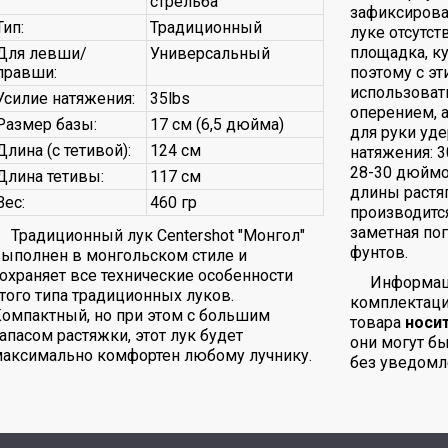
стрельба
зафиксирова
Тип:
Традиционный
луке отсутст
площадка, к
Для левши/
Универсальный
правши:
поэтому с э
использоват
Усилие натяжения:
35lbs
оперением, 
Размер базы:
17 см (6,5 дюйма)
для руки уд
Длина (с тетивой):
124 см
натяжения: 3
28-30 дюймо
Длина тетивы:
117 см
длины растяг
Вес:
460 гр
производитс
заметная по
Традиционный лук Centershot "Монгол"
фунтов.
ыполнен в монгольском стиле и
охраняет все технические особенности
Информаци
того типа традиционных луков.
комплектаци
омпактный, но при этом с большим
товара
носи
апасом растяжки, этот лук будет
они могут б
максимально комфортен любому лучнику.
без уведомл