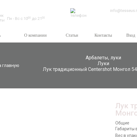
Время работы:
info@tesseus.
Пн - Вс с 10
00
до 21
00
ь
О компании
Статьи
Контакты
Вход
Арбалеты, луки
Луки
а главную
Лук традиционный Centershot Монгол 54
Лук т
Монго
Общие
Габариты в
Вес в упак