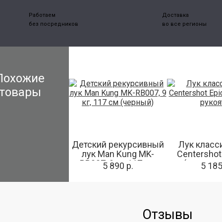
Работаем
Доставка
без посредников
во все регионы
Похожие
товары
Детский рекурсивный
Лук класс
лук Man Kung MK-
Centershot 
RB007, 9 кг, 117 см
(синяя р
5 890 р.
5 185
(черный)
Отзывы