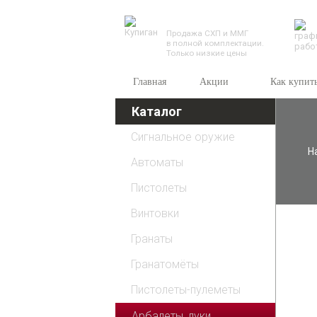
TESSEUS.RU
Продажа СХП и ММГ
в полной комплектации.
Только низкие цены
Главная
Акции
Как купит
Каталог
Сигнальное оружие
Н
Автоматы
Пистолеты
Винтовки
Гранаты
Гранатомёты
Пистолеты-пулеметы
Арбалеты, луки