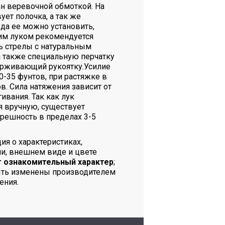
н веревочной обмоткой. На
вует полочка, а так же
уда ее можно установить,
тим луком рекомендуется
ь стрелы с натуральным
а также специальную перчатку
ерживающий рукоятку.Усилие
0-35 фунтов, при растяжке в
в. Сила натяжения зависит от
ивания. Так как лук
я вручную, существует
грешность в пределах 3-5
я о характеристиках,
и, внешнем виде и цвете
т ознакомительный характер
;
ыть изменены производителем
ения.