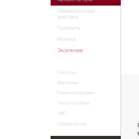
Пневматические
винтовки
Пулеметы
Муляжи
Эксклюзив
Комплектующие
Патроны
Магазины
Ремни и подсумки
Чехлы и кобуры
ЗИП
Штыки-ножи