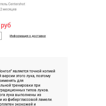
тель:
Centershot
12 месяцев
руб
Информация о доставке
Монгол" является точной копией
 версии этого лука, поэтому
рименять для
льной тренировки при
 традиционных типов луков.
рога лука выполнены из
чи из фиберглассовой ламели.
 оплетен экокожей и