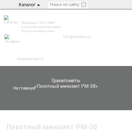
Каталог
TESSEUS.RU
Продажа СХП и ММГ
в полной комплектации.
Только низкие цены
info@tesseus.ru
Корзина пуста
Гранатомёты
«Пехотный миномет РМ-38»
На главную
Пехотный миномет РМ-38