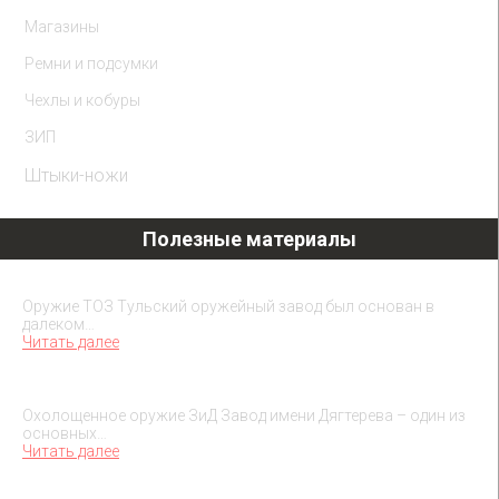
Магазины
Ремни и подсумки
Чехлы и кобуры
ЗИП
Штыки-ножи
Полезные материалы
Охолощенное оружие ТОЗ
Оружие ТОЗ Тульский оружейный завод был основан в
далеком…
Читать далее
Охолощенное оружие ЗиД
Охолощенное оружие ЗиД Завод имени Дягтерева – один из
основных…
Читать далее
Подарок на юбилей руководителя