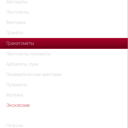
Автоматы
Пистолеты
Винтовки
Гранаты
Гранатомёты
Пистолеты-пулеметы
Арбалеты, луки
Пневматические винтовки
Пулеметы
Муляжи
Эксклюзив
Комплектующие
Патроны