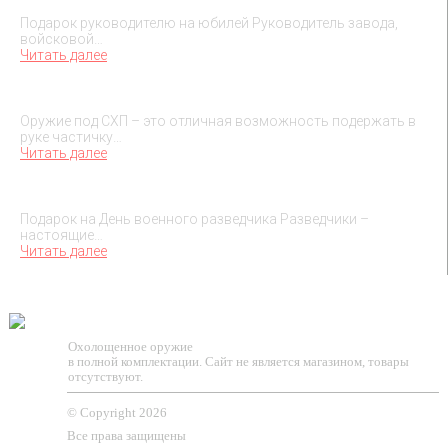
Подарок руководителю на юбилей Руководитель завода,
войсковой…
Читать далее
О макетах охолощенного оружия
Оружие под СХП – это отличная возможность подержать в
руке частичку…
Читать далее
Подарок на День военного разведчика – 5 ноября
Подарок на День военного разведчика Разведчики –
настоящие…
Читать далее
TESSEUS.RU
Охолощенное оружие
в полной комплектации. Сайт не является магазином, товары
отсутствуют.
© Copyright 2026
Все права защищены