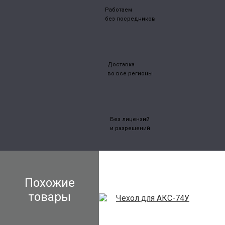
Работаем
без посредников
Доставка
во все регионы
Без лицензий
и разрешений
Похожие
товары