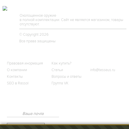
TESSEUS.RU
Охолощенное оружие
в полной комплектации. Сайт не является магазином, товары
отсутствуют.
© Copyright 2026
Все права защищены
О МАГАЗИНЕ
КЛИЕНТАМ
КОНТАКТЫ
Правовая инормация
Как купить?
О компании
Статьи
info@tesseus.ru
Контакты
Вопросы и ответы
SEO в Rassol
Группа VK
Подпишитесь
на новости и спецпредложения
Подписаться