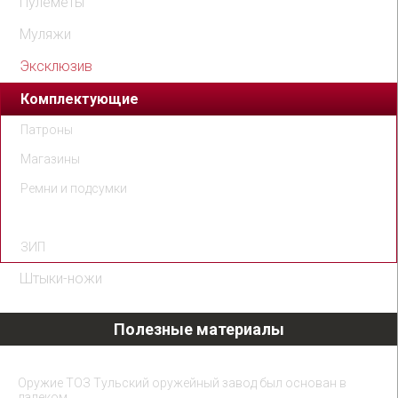
Пулеметы
Муляжи
Эксклюзив
Комплектующие
Патроны
Магазины
Ремни и подсумки
Чехлы и кобуры
ЗИП
Штыки-ножи
Полезные материалы
Охолощенное оружие ТОЗ
Оружие ТОЗ Тульский оружейный завод был основан в
далеком…