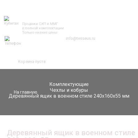
TESSEUS.RU
Продажа СХП и ММГ
в полной комплектации.
Только низкие цены
info@tesseus.ru
Корзина пуста
Комплектующие
Чехлы и кобуры
На главную
Деревянный ящик в военном стиле 240x160x55 мм
Деревянный ящик в военном стиле