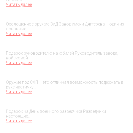
Читать далее
Охолощенное оружие ЗиД
Охолощенное оружие ЗиД Завод имени Дягтерева – один из
основных…
Читать далее
Подарок на юбилей руководителя
Подарок руководителю на юбилей Руководитель завода,
войсковой…
Читать далее
О макетах охолощенного оружия
Оружие под СХП – это отличная возможность подержать в
руке частичку…
Читать далее
Подарок на День военного разведчика – 5 ноября
Подарок на День военного разведчика Разведчики –
настоящие…
Читать далее