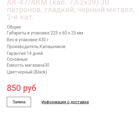
АК-47/АКМ (кал. 7,62x39) 30
патронов, гладкий, черный металл,
2-я кат.
Общие
Габариты в упаковке:
225 x 60 x 25 мм
Вес в упаковке:
430 г
Производитель:
Калашников
Гарантия:
14 дней
Основные
Ёмкость магазина
30
Цвет
черный (Black)
850
руб
Заявка
Информация о доставке