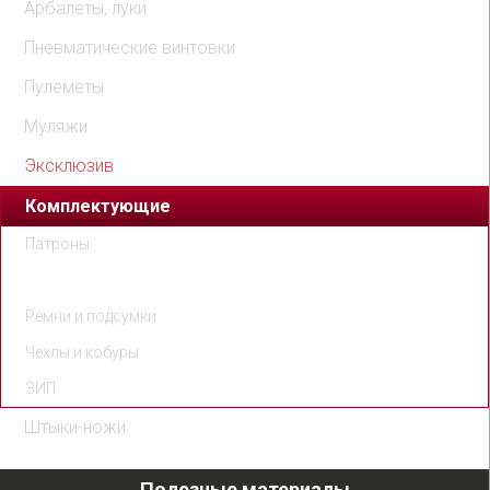
Арбалеты, луки
Пневматические винтовки
Пулеметы
Муляжи
Эксклюзив
Комплектующие
Патроны
Магазины
Ремни и подсумки
Чехлы и кобуры
ЗИП
Штыки-ножи
Полезные материалы