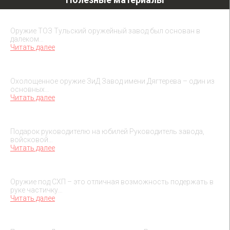
Охолощенное оружие ТОЗ
Оружие ТОЗ Тульский оружейный завод был основан в
далеком…
Читать далее
Охолощенное оружие ЗиД
Охолощенное оружие ЗиД Завод имени Дягтерева – один из
основных…
Читать далее
Подарок на юбилей руководителя
Подарок руководителю на юбилей Руководитель завода,
войсковой…
Читать далее
О макетах охолощенного оружия
Оружие под СХП – это отличная возможность подержать в
руке частичку…
Читать далее
Подарок на День военного разведчика – 5 ноября