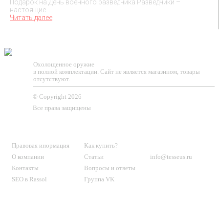
Подарок на День военного разведчика Разведчики –
настоящие…
Читать далее
TESSEUS.RU
Охолощенное оружие
в полной комплектации. Сайт не является магазином, товары
отсутствуют.
© Copyright 2026
Все права защищены
О МАГАЗИНЕ
КЛИЕНТАМ
КОНТАКТЫ
Правовая инормация
Как купить?
О компании
Статьи
info@tesseus.ru
Контакты
Вопросы и ответы
SEO в Rassol
Группа VK
Подпишитесь
на новости и спецпредложения