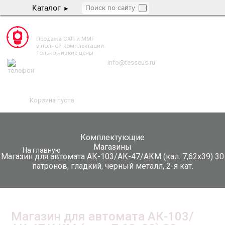
Каталог
TESSEUS.RU
Продажа СХП и ММГ
в полной комплектации.
Только низкие цены
info@tesseus.ru
Корзина пуста
Комплектующие
Магазины
На главную
Магазин для автомата АК-103/АК-47/АКМ (кал. 7,62x39) 30
патронов, гладкий, черный металл, 2-я кат.
Магазин для автомата АК-103/