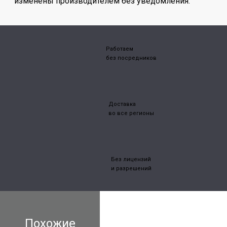
изменены производителем без уведомления.
Работаем
без посредников
Доставка
во все регионы
Без лицензий
и разрешений
Похожие