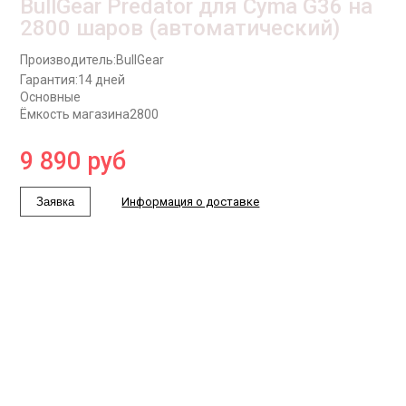
BullGear Predator для Cyma G36 на
2800 шаров (автоматический)
Производитель:
BullGear
Гарантия:
14 дней
Основные
Ёмкость магазина
2800
9 890
руб
Заявка
Информация о доставке