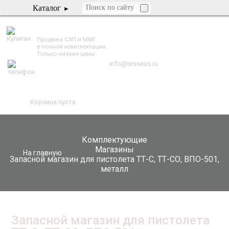
Каталог
TESSEUS.RU
Продажа СХП и ММГ
в полной комплектации.
Только низкие цены
info@tesseus.ru
Корзина пуста
Комплектующие
Магазины
На главную
Запасной магазин для пистолета ТТ-С, ТТ-СО, ВПО-501,
металл
Запасной магазин для пистолета