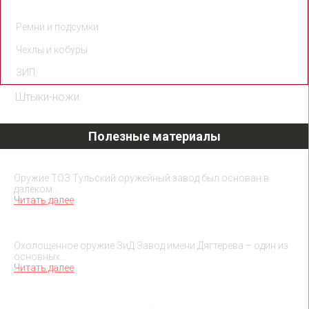
Магазины
Ремни и подсумки
Чехлы и кобуры
ЗИП
Штыки-ножи
Полезные материалы
Охолощенное оружие ТОЗ
Оружие ТОЗ Тульский оружейный завод был основан в
далеком…
Читать далее
Охолощенное оружие ЗиД
Охолощенное оружие ЗиД Завод имени Дягтерева – один из
основных…
Читать далее
Подарок на юбилей руководителя