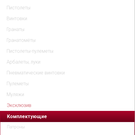
Пистолеты
Винтовки
Гранаты
Гранатомёты
Пистолеты-пулеметы
Арбалеты, луки
Пневматические винтовки
Пулеметы
Муляжи
Эксклюзив
Комплектующие
Патроны