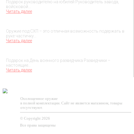
Подарок руководителю на юбилей Руководитель завода,
войсковой…
Читать далее
О макетах охолощенного оружия
Оружие под СХП – это отличная возможность подержать в
руке частичку…
Читать далее
Подарок на День военного разведчика – 5 ноября
Подарок на День военного разведчика Разведчики –
настоящие…
Читать далее
TESSEUS.RU
Охолощенное оружие
в полной комплектации. Сайт не является магазином, товары
отсутствуют.
© Copyright 2026
Все права защищены