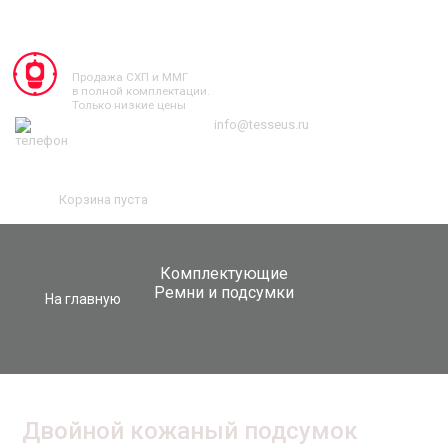
TESSEUS.RU
Продажа СХП и ММГ
в полной комплектации.
Только низкие цены
info@tesseus.ru
Корзина пуста
Комплектующие
Ремни и подсумки
На главную
Двойной кожаный подсумок