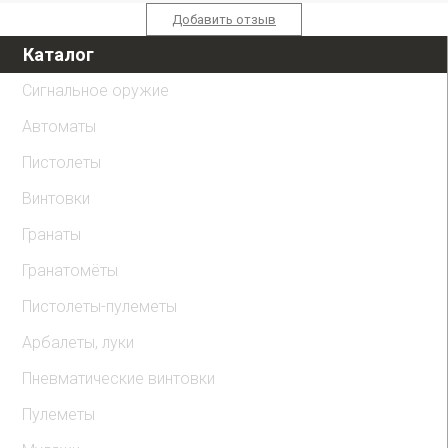
Добавить отзыв
Каталог
Сигнальное оружие
Автоматы
Пистолеты
Винтовки
Гранаты
Гранатомёты
Пистолеты-пулеметы
Арбалеты, луки
Пневматические винтовки
Пулеметы