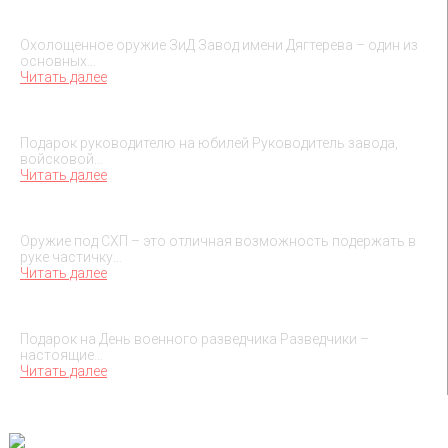
Охолощенное оружие ЗиД
Охолощенное оружие ЗиД Завод имени Дягтерева – один из
основных…
Читать далее
Подарок на юбилей руководителя
Подарок руководителю на юбилей Руководитель завода,
войсковой…
Читать далее
О макетах охолощенного оружия
Оружие под СХП – это отличная возможность подержать в
руке частичку…
Читать далее
Подарок на День военного разведчика – 5 ноября
Подарок на День военного разведчика Разведчики –
настоящие…
Читать далее
TESSEUS.RU