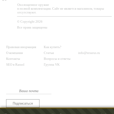
Охолощенное оружие
в полной комплектации. Сайт не является магазином, товары
отсутствуют.
© Copyright 2026
Все права защищены
О МАГАЗИНЕ
КЛИЕНТАМ
КОНТАКТЫ
Правовая инормация
Как купить?
О компании
Статьи
info@tesseus.ru
Контакты
Вопросы и ответы
SEO в Rassol
Группа VK
Подпишитесь
на новости и спецпредложения
Подписаться