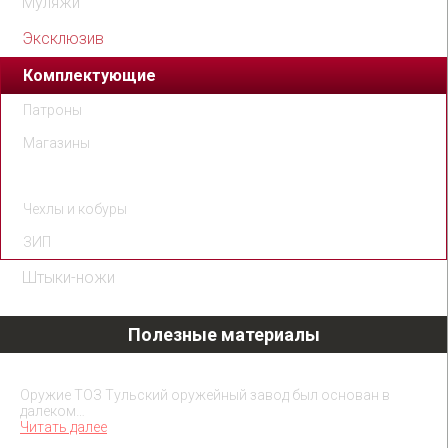
Муляжи
Эксклюзив
Комплектующие
Патроны
Магазины
Ремни и подсумки
Чехлы и кобуры
ЗИП
Штыки-ножи
Полезные материалы
Охолощенное оружие ТОЗ
Оружие ТОЗ Тульский оружейный завод был основан в
далеком…
Читать далее