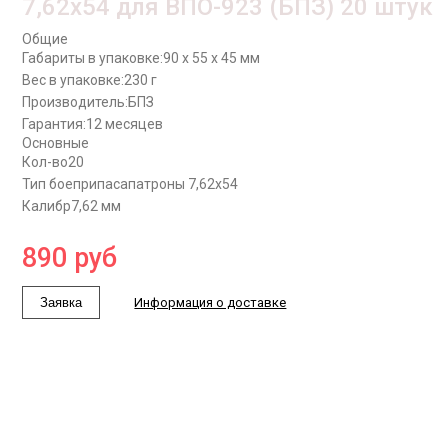
7,62x54 для ВПО-923 (БПЗ) 20 штук
Общие
Габариты в упаковке:
90 x 55 x 45 мм
Вес в упаковке:
230 г
Производитель:
БПЗ
Гарантия:
12 месяцев
Основные
Кол-во
20
Тип боеприпаса
патроны 7,62x54
Калибр
7,62 мм
890
руб
Заявка
Информация о доставке