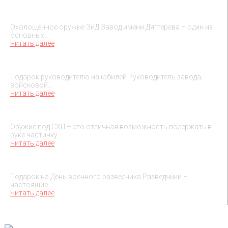
Охолощенное оружие ЗиД
Охолощенное оружие ЗиД Завод имени Дягтерева – один из
основных…
Читать далее
Подарок на юбилей руководителя
Подарок руководителю на юбилей Руководитель завода,
войсковой…
Читать далее
О макетах охолощенного оружия
Оружие под СХП – это отличная возможность подержать в
руке частичку…
Читать далее
Подарок на День военного разведчика – 5 ноября
Подарок на День военного разведчика Разведчики –
настоящие…
Читать далее