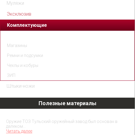
Муляжи
Эксклюзив
Комплектующие
Патроны
Магазины
Ремни и подсумки
Чехлы и кобуры
ЗИП
Штыки-ножи
Полезные материалы
Охолощенное оружие ТОЗ
Оружие ТОЗ Тульский оружейный завод был основан в
далеком…
Читать далее