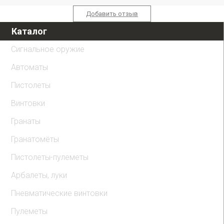
Добавить отзыв
Каталог
Сигнальное оружие
Автоматы
Пистолеты
Винтовки
Гранаты
Гранатомёты
Пистолеты-пулеметы
Арбалеты, луки
Пневматические винтовки
Пулеметы