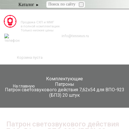
Каталог
TESSEUS.RU
Продажа СХП и ММГ
в полной комплектации.
Только низкие цены
info@tesseus.ru
Корзина пуста
Комплектующие
Патроны
На главную
Патрон светозвукового действия 7,62x54 для ВПО-923
(БПЗ) 20 штук
Патрон светозвукового действия