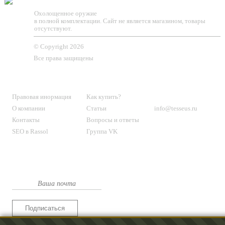
TESSEUS.RU
Охолощенное оружие
в полной комплектации. Сайт не является магазином, товары
отсутствуют.
© Copyright 2026
Все права защищены
О МАГАЗИНЕ
КЛИЕНТАМ
КОНТАКТЫ
Правовая инормация
Как купить?
О компании
Статьи
info@tesseus.ru
Контакты
Вопросы и ответы
SEO в Rassol
Группа VK
Подпишитесь
на новости и спецпредложения
Подписаться