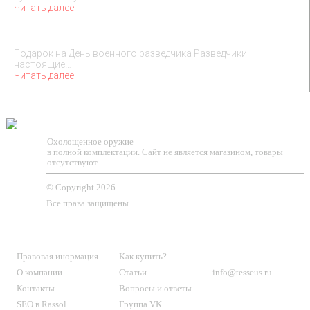
Читать далее
Подарок на День военного разведчика – 5 ноября
Подарок на День военного разведчика Разведчики –
настоящие…
Читать далее
TESSEUS.RU
Охолощенное оружие
в полной комплектации. Сайт не является магазином, товары
отсутствуют.
© Copyright 2026
Все права защищены
О МАГАЗИНЕ
КЛИЕНТАМ
КОНТАКТЫ
Правовая инормация
Как купить?
О компании
Статьи
info@tesseus.ru
Контакты
Вопросы и ответы
SEO в Rassol
Группа VK