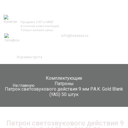
TESSEUS.RU
Продажа СХП и ММГ
в полной комплектации.
Только низкие цены
info@tesseus.ru
Корзина пуста
Комплектующие
Патроны
На главную
Патрон светозвукового действия 9 мм P.A.K. Gold Blank
(YAS) 50 штук
Патрон светозвукового действия 9