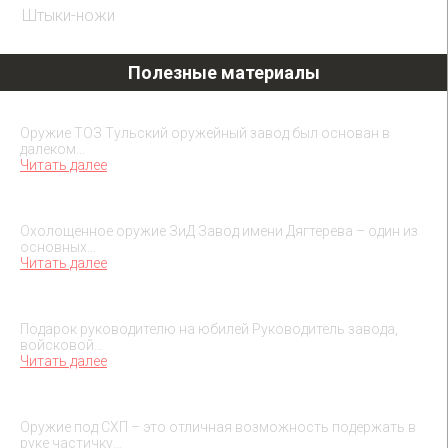
Штыки-ножи
Полезные материалы
Охолощенное оружие ТОЗ
Оружие ТОЗ Тульский оружейный завод был основан в
далеком…
Читать далее
Охолощенное оружие ЗиД
Охолощенное оружие ЗиД Завод имени Дягтерева – один из
основных…
Читать далее
Подарок на юбилей руководителя
Подарок руководителю на юбилей Руководитель завода,
войсковой…
Читать далее
О макетах охолощенного оружия
Оружие под СХП – это отличная возможность подержать в
руке частичку…