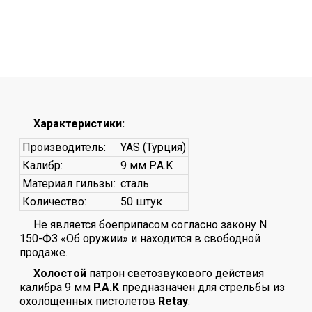
Характеристики:
Производитель:
YAS (Турция)
Калибр:
9 мм P.A.K
Материал гильзы:
сталь
Количество:
50 штук
Не является боеприпасом согласно закону N
150-ФЗ «Об оружии» и находится в свободной
продаже.
Холостой
патрон светозвукового действия
калибра
9 мм
P.A.K
предназначен для стрельбы из
охолощенных пистолетов
Retay
.