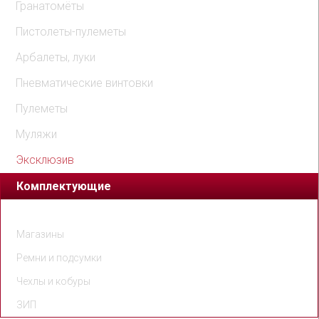
Гранатомёты
Пистолеты-пулеметы
Арбалеты, луки
Пневматические винтовки
Пулеметы
Муляжи
Эксклюзив
Комплектующие
Патроны
Магазины
Ремни и подсумки
Чехлы и кобуры
ЗИП