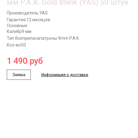
мм P.A.K. Gold Blank (YAS) 50 штук
Производитель:
YAS
Гарантия:
12 месяцев
Основные
Калибр
9 мм
Тип боеприпаса
патроны 9mm P.A.K
Кол-во
50
1 490
руб
Заявка
Информация о доставке