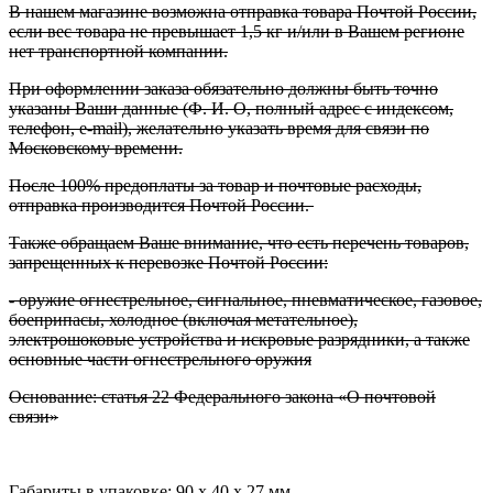
В нашем магазине возможна отправка товара Почтой России,
если вес товара не превышает 1,5 кг и/или в Вашем регионе
нет транспортной компании.
При оформлении заказа обязательно должны быть точно
указаны Ваши данные (Ф. И. О, полный адрес с индексом,
телефон, e-mail), желательно указать время для связи по
Московскому времени.
После 100% предоплаты за товар и почтовые расходы,
отправка производится Почтой России.
Также обращаем Ваше внимание, что есть перечень товаров,
запрещенных к перевозке Почтой России:
- оружие огнестрельное, сигнальное, пневматическое, газовое,
боеприпасы, холодное (включая метательное),
электрошоковые устройства и искровые разрядники, а также
основные части огнестрельного оружия
Основание: статья 22 Федерального закона «О почтовой
связи»
Габариты в упаковке: 90 x 40 x 27 мм