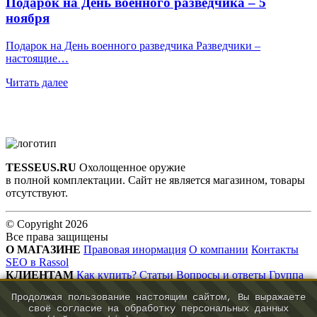
Подарок на День военного разведчика – 5
ноября
Подарок на День военного разведчика Разведчики –
настоящие…
Читать далее
TESSEUS.RU
Охолощенное оружие
в полной комплектации. Сайт не является магазином, товары
отсутствуют.
© Copyright 2026
Все права защищены
О МАГАЗИНЕ
Правовая инормация
О компании
Контакты
SEO в Rassol
КЛИЕНТАМ
Как купить?
Статьи
Вопросы и ответы
Группа
VK
Продолжая пользование настоящим сайтом, Вы выражаете
КОНТАКТЫ
своё согласие на обработку персональных данных
info@tesseus.ru