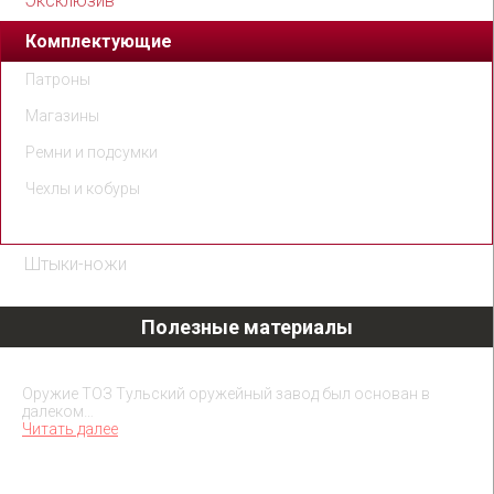
Эксклюзив
Комплектующие
Патроны
Магазины
Ремни и подсумки
Чехлы и кобуры
ЗИП
Штыки-ножи
Полезные материалы
Охолощенное оружие ТОЗ
Оружие ТОЗ Тульский оружейный завод был основан в
далеком…
Читать далее
Охолощенное оружие ЗиД