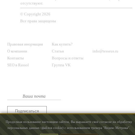
отсутствуют.
© Copyright 2026
Все права защищены
О МАГАЗИНЕ
КЛИЕНТАМ
КОНТАКТЫ
Правовая инормация
Как купить?
О компании
Статьи
info@tesseus.ru
Контакты
Вопросы и ответы
SEO в Rassol
Группа VK
Подпишитесь
на новости и спецпредложения
Подписаться
Продолжая пользование настоящим сайтом, Вы выражаете своё согласие на обработку
персональных данных (файлов cookie) с использованием трекера "Яндекс.Метрика".