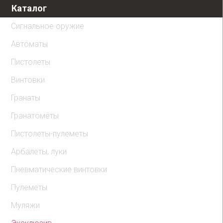
Каталог
Сигнальное оружие
Автоматы
Пистолеты
Винтовки
Гранаты
Гранатомёты
Пистолеты-пулеметы
Арбалеты, луки
Пневматические винтовки
Пулеметы
Муляжи