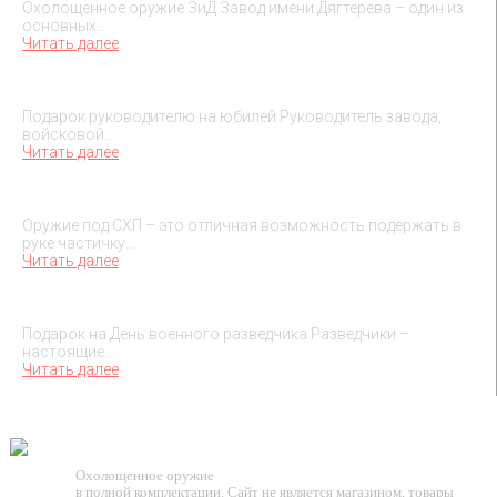
Охолощенное оружие ЗиД Завод имени Дягтерева – один из
основных…
Читать далее
Подарок на юбилей руководителя
Подарок руководителю на юбилей Руководитель завода,
войсковой…
Читать далее
О макетах охолощенного оружия
Оружие под СХП – это отличная возможность подержать в
руке частичку…
Читать далее
Подарок на День военного разведчика – 5 ноября
Подарок на День военного разведчика Разведчики –
настоящие…
Читать далее
TESSEUS.RU
Охолощенное оружие
в полной комплектации. Сайт не является магазином, товары