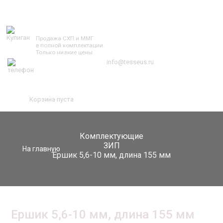
TESSEUS.RU
Продажа СХП и ММГ
в полной комплектации.
Только низкие цены
info@tesseus.ru
Корзина пуста
Комплектующие
ЗИП
На главную
Ершик 5,6-10 мм, длина 155 мм
Ершик 5,6-10 мм, длина 155 мм