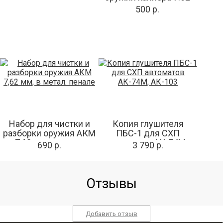
мм
500 р.
Набор для чистки и
Копия глушителя
разборки оружия АКМ
ПБС-1 для СХП
7,62 мм, в метал.
автоматов АК-74М,
690 р.
3 790 р.
пенале
АК-103
Отзывы
Добавить отзыв