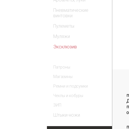
Пневматические
винтовки
Пулеметы
Муляжи
Эксклюзив
Комплектующие
Патроны
Магазины
Ремни и подсумки
п
Чехлы и кобуры
Д
ЗИП
п
о
Штыки-ножи