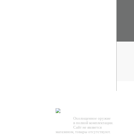
TESSEUS.RU
Охолощенное оружие
в полной комплектации.
Сайт не является
магазином, товары отсутствуют.