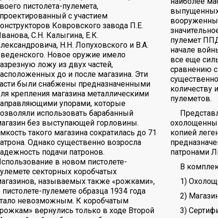
наиболее ма
воего пистолета-пулемета,
выпущенных 
проектированный с участием
вооруженные
онструкторов Ковровского завода П.Е.
значительно
ванова, С.Н. Калыгина, Е.К.
пулемет ППД
лександровича, Н.Н. Лопуховского и В.А.
начале войны
Введенского. Новое оружие имело
все еще силь
азрезную ложу из двух частей,
сравнению с
асположенных до и после магазина. Эти
существенно
части были снабжены предназначенными
количеству 
ля крепления магазина металлическими
пулеметов.
направляющими упорами, которые
озволяли использовать барабанный
Представ
магазин без выступающей горловины.
охолощенный
мкость такого магазина сократилась до 71
копией леге
атрона. Однако существенно возросла
предназначе
адежность подачи патронов.
патронами Л
спользование в новом пистолете-
В комплек
улемете секторных коробчатых
агазинов, называемых также «рожками»,
1) Охоло
 пистолете-пулемете образца 1934 года
2) Магазин
стало невозможным. К коробчатым
рожкам» вернулись только в ходе Второй
3) Сертиф