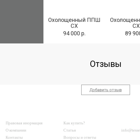
Охолощенный ППШ
Охолощенн
СХ
СХ
94 000 р.
89 900
Отзывы
Добавить отзыв
О МАГАЗИНЕ
КЛИЕНТАМ
КОНТА
Правовая инормация
Как купить?
О компании
Статьи
info@tesse
Контакты
Вопросы и ответы