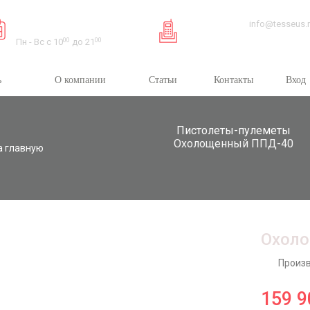
Время работы:
info@tesseus.
Пн - Вс с 10
00
до 21
00
ь
О компании
Статьи
Контакты
Вход
Пистолеты-пулеметы
Охолощенный ППД-40
а главную
Охол
Произв
159 9