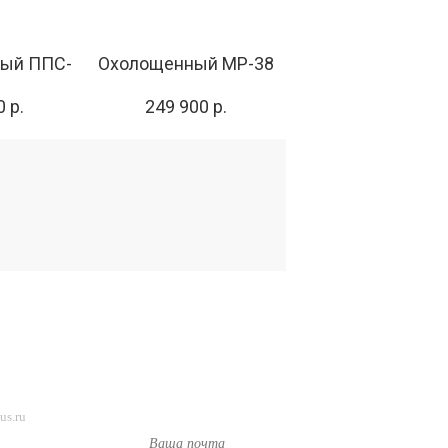
ый ППС-
Охолощенный МР-38
 р.
249 900 р.
КТЫ
Подпишитесь
на новости и
us.ru
спецпредложения