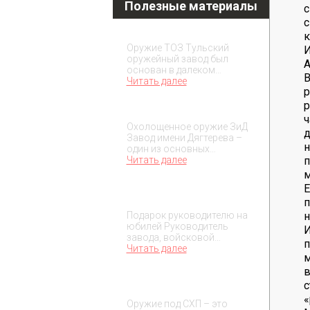
Полезные материалы
с
с
Охолощенное оружие ТОЗ
к
Оружие ТОЗ Тульский
И
оружейный завод был
А
основан в далеком…
Читать далее
р
р
Охолощенное оружие ЗиД
Охолощенное оружие ЗиД
д
Завод имени Дягтерева –
один из основных…
п
Читать далее
Е
Подарок на юбилей
руководителя
п
н
Подарок руководителю на
юбилей Руководитель
И
завода, войсковой…
п
Читать далее
м
в
О макетах охолощенного
оружия
«
Оружие под СХП – это