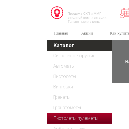
TESSEUS.RU
Продажа СХП и ММГ
в полной комплектации.
Только низкие цены
Главная
Акции
Как купит
Каталог
Сигнальное оружие
Н
Автоматы
Пистолеты
Винтовки
Гранаты
Гранатомёты
Пистолеты-пулеметы
Арбалеты, луки