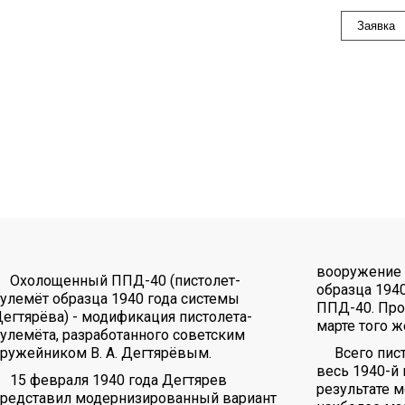
Заявка
вооружение 
Охолощенный ППД-40 (пистолет-
образца 1940
улемёт образца 1940 года системы
ППД-40. Про
егтярёва) - модификация пистолета-
марте того ж
улемёта, разработанного советским
ружейником В. А. Дегтярёвым.
Всего пис
весь 1940-й
15 февраля 1940 года Дегтярев
результате м
представил модернизированный вариант