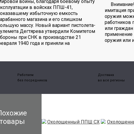
ировой войны, благодаря боевому опыту
Внимание
ксплуатации в войсках ППШ-41,
имитация пр
показавшему избыточную емкость
оружия може
арабанного магазина и его слишком
работников 
ольшую массу. Новый вариант пистолета-
или граждан 
улемета Дегтярева утвердили Комитетом
применение 
бороны при СНК в производстве 21
оружия или 
евраля 1940 года и приняли на
Работаем
Доставка
без посредников
во все регионы
Похожие
товары