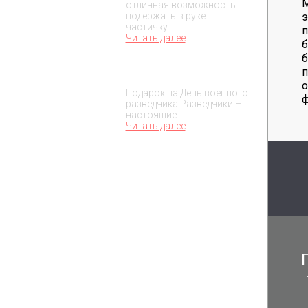
М
отличная возможность
э
подержать в руке
частичку…
Читать далее
б
б
Подарок на День военного
п
разведчика – 5 ноября
о
Подарок на День военного
ф
разведчика Разведчики –
настоящие…
Читать далее