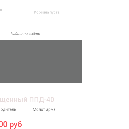
ru
Корзина пуста
ощенный ППД-40
одитель:
Молот армз
00
руб