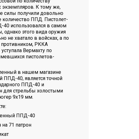
ссовой по количеству
экземпляров. К тому же,
 силы получили довольно
е количество ППД. Пистолет-
-40 использовался в самом
, однако этого вида оружия
но не хватало в войсках, а по
 противником, РККА
 уступала Вермахту по
имевшихся пистолетов-
ленный в нашем магазине
 ППД-40, является точной
ндарного ППД-40 и
н для стрельбы холостыми
югер 9х19 мм.
те:
щенный ППД-40
 на 71 патрон
икат