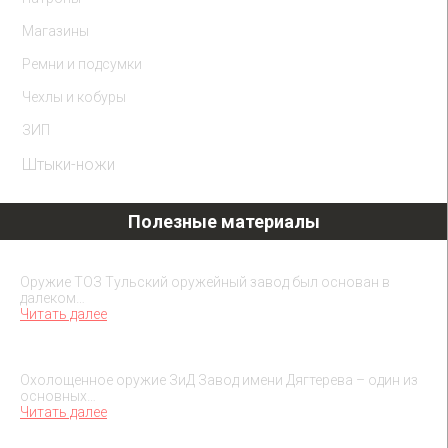
Магазины
Ремни и подсумки
Чехлы и кобуры
ЗИП
Штыки-ножи
Полезные материалы
Охолощенное оружие ТОЗ
Оружие ТОЗ Тульский оружейный завод был основан в
далеком…
Читать далее
Охолощенное оружие ЗиД
Охолощенное оружие ЗиД Завод имени Дягтерева – один из
основных…
Читать далее