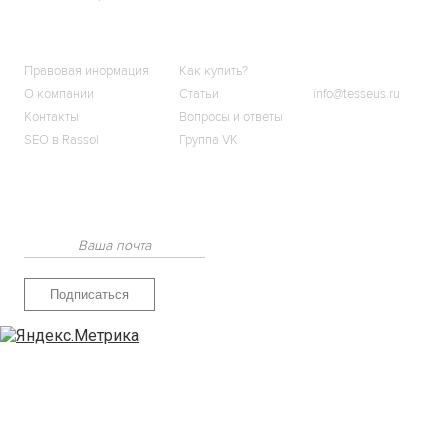
О МАГАЗИНЕ
КЛИЕНТАМ
КОНТАКТЫ
Правовая инормация
Как купить?
О компании
Статьи
info@tesseus.ru
Контакты
Вопросы и ответы
SEO в Rassol
Группа VK
Подпишитесь
на новости и спецпредложения
Подписаться