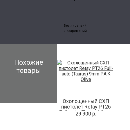
Без лицензий
и разрешений
Похожие
товары
Охолощенный СХП
пистолет Retay PT26
Full-auto (Taurus) 9mm
29 900 р.
P.A.K Olive