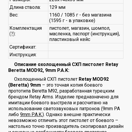
Длина ствола:
129 мм
Вес:
1160 / 1085 г - без магазина
(1595 г - в упаковке)
Комплектация
пистолет, магазин, шомпол,
(?)
:
масленка, паспорт (инструкция),
пластиковый кейс
Сертификат:
Инструкция:
Описание охолощенный СХП пистолет Retay
Beretta MOD92, 9mm P.A.K:
Охолощенный СХП пистолет
Retay MOD92
(Beretta) 9mm
– это точная копия боевого
прототипа Beretta M92, разработанная турецким
брендом Retay Arms. Изделие предназначено для
имитации боевого выстрела и рассчитано на
использование светозвуковых патронов (9mm PA
либо
9mm P.A.K.
). Однако внешне практически
невозможно отличить этот пистолет от боевого –
настолько точно производитель скопировал дизайн