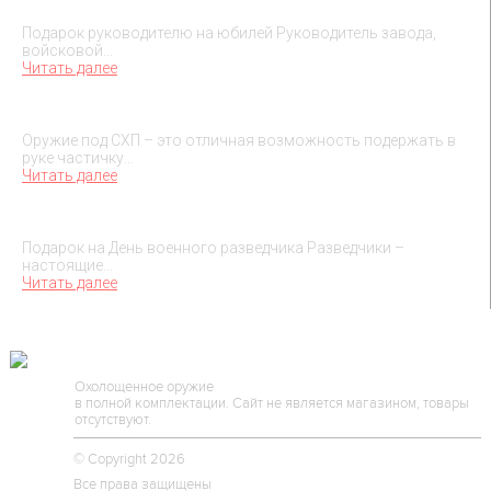
Подарок на юбилей руководителя
Подарок руководителю на юбилей Руководитель завода,
войсковой…
Читать далее
О макетах охолощенного оружия
Оружие под СХП – это отличная возможность подержать в
руке частичку…
Читать далее
Подарок на День военного разведчика – 5 ноября
Подарок на День военного разведчика Разведчики –
настоящие…
Читать далее
TESSEUS.RU
Охолощенное оружие
в полной комплектации. Сайт не является магазином, товары
отсутствуют.
© Copyright 2026
Все права защищены