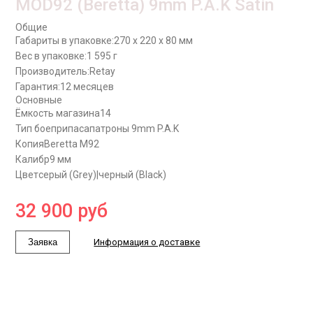
MOD92 (Beretta) 9mm P.A.K Satin
Общие
Габариты в упаковке:
270 x 220 x 80 мм
Вес в упаковке:
1 595 г
Производитель:
Retay
Гарантия:
12 месяцев
Основные
Ёмкость магазина
14
Тип боеприпаса
патроны 9mm P.A.K
Копия
Beretta M92
Калибр
9 мм
Цвет
серый (Grey)|черный (Black)
32 900
руб
Заявка
Информация о доставке