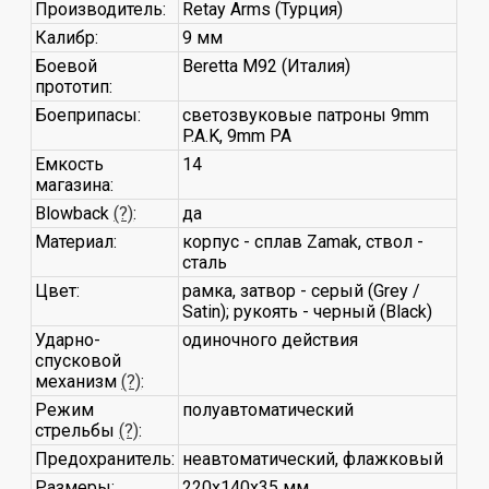
Производитель:
Retay Arms (Турция)
Калибр:
9 мм
Боевой
Beretta M92 (Италия)
прототип:
Боеприпасы:
светозвуковые патроны 9mm
P.A.K, 9mm PA
Емкость
14
магазина:
Blowback
(?)
:
да
Материал:
корпус - сплав Zamak, ствол -
сталь
Цвет:
рамка, затвор - серый (Grey /
Satin); рукоять - черный (Black)
Ударно-
одиночного действия
спусковой
механизм
(?)
:
Режим
полуавтоматический
стрельбы
(?)
:
Предохранитель:
неавтоматический, флажковый
Размеры:
220х140х35 мм