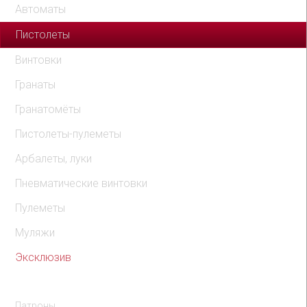
Автоматы
Пистолеты
Винтовки
Гранаты
Гранатомёты
Пистолеты-пулеметы
Арбалеты, луки
Пневматические винтовки
Пулеметы
Муляжи
Эксклюзив
Комплектующие
Патроны