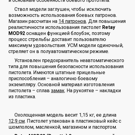
и основные особенности боевого прототипа.
Ствол модели заглушен, чтобы исключить
возможность использования боевых патронов.
Магазин рассчитан на
14 патронов
. Для повышения
реалистичности использования пистолет
Retay
MOD92
оснащен функцией блоубэк, поэтому
процесс стрельбы доставит пользователю
максимум удовольствия. УСМ модели одиночный,
стреляет он в полуавтоматическом режиме.
Установлен предохранитель неавтоматического
типа для повышения безопасности использования
пистолета. Имеются штатные прицельные
приспособления – аналогично боевому
экземпляру. Основной материал изготовления
пистолета – сплав
замак
. На рукоятке – накладки
из пластика.
Охолощенная модель весит 1,15 кг, ее длина
12,9 см
. Пистолет упакован в пластиковый кейс с
шомполом, масленкой, магазином и паспортом.