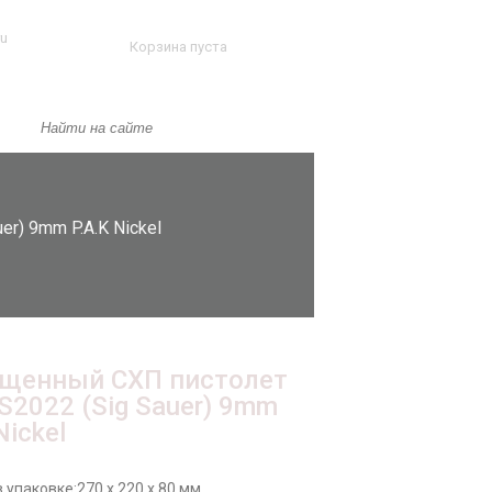
ru
Корзина пуста
r) 9mm P.A.K Nickel
щенный СХП пистолет
 S2022 (Sig Sauer) 9mm
Nickel
 упаковке:
270 x 220 x 80 мм