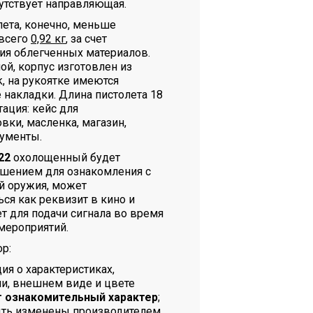
утствует направляющая.
лета, конечно, меньше
 всего
0,92 кг
, за счет
ия облегченных материалов.
ой, корпус изготовлен из
, на рукоятке имеются
 накладки. Длина пистолета 18
ация: кейс для
вки, масленка, магазин,
ументы.
22
охолощенный будет
шением для ознакомления с
й оружия, может
ся как реквизит в кино и
ет для подачи сигнала во время
мероприятий.
р:
я о характеристиках,
и, внешнем виде и цвете
т ознакомительный характер
;
ыть изменены производителем