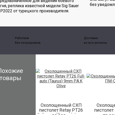
редназначенное для ведения боевого
без уведомл
гня, реплика известной модели Sig Sauer
P2022 от турецкого производителя.
Работаем
Доставка
без посредников
во все регионы
Похожие
товары
Охолощенный СХП
Охолощ
пистолет Retay PT26
пистолет
Full-auto (Taurus) 9mm