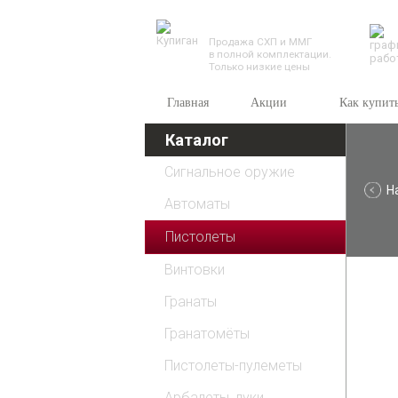
TESSEUS.RU
Продажа СХП и ММГ
в полной комплектации.
Только низкие цены
Главная
Акции
Как купит
Каталог
Сигнальное оружие
Н
Автоматы
Пистолеты
Винтовки
Гранаты
Гранатомёты
Пистолеты-пулеметы
Арбалеты, луки