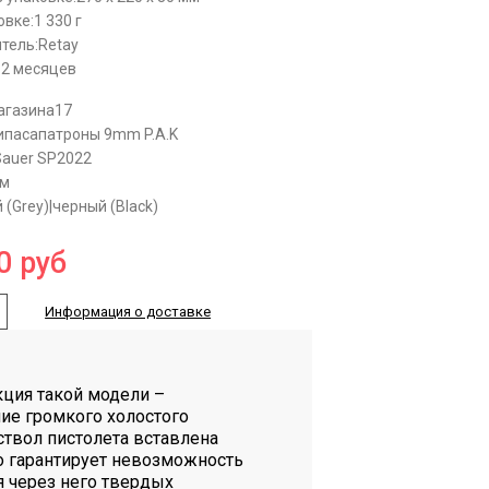
овке:
1 330 г
тель:
Retay
12 месяцев
агазина
17
ипаса
патроны 9mm P.A.K
Sauer SP2022
мм
 (Grey)|черный (Black)
0
руб
Информация о доставке
кция такой модели –
ие громкого холостого
ствол пистолета вставлена
то гарантирует невозможность
 через него твердых