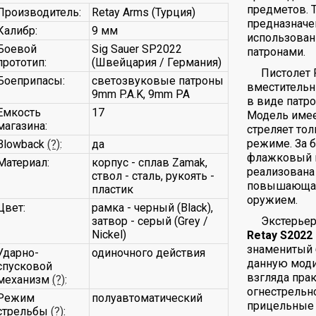
предметов. 
Производитель:
Retay Arms (Турция)
предназначе
Калибр:
9 мм
использован
Боевой
Sig Sauer SP2022
патронами.
прототип:
(Швейцария / Германия)
Пистолет 
Боеприпасы:
светозвуковые патроны
вместительн
9mm P.A.K, 9mm PA
в виде патр
Емкость
17
Модель имее
магазина:
стреляет то
режиме. За 
Blowback
(?)
:
да
флажковый п
Материал:
корпус - сплав Zamak,
реализована
ствол - сталь, рукоять -
повышающая 
пластик
оружием.
Цвет:
рамка - черный (Black),
затвор - серый (Grey /
Экстерьер
Nickel)
Retay S2022
знаменитый б
Ударно-
одиночного действия
данную моди
спусковой
взгляда прак
механизм
(?)
:
огнестрельн
Режим
полуавтоматический
прицельные 
стрельбы
(?)
: