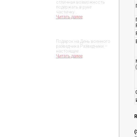
отличная возможность
подержать в руке
частичку…
Читать далее
Подарок на День военного
разведчика – 5 ноября
Подарок на День военного
разведчика Разведчики –
настоящие…
Читать далее
R
(