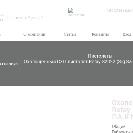
Время работы:
info@tesseus.
Пн - Вс с 10
00
до 21
00
ь
О компании
Статьи
Контакты
Вход
Пистолеты
Охолощенный СХП пистолет Retay S2022 (Sig Saue
а главную
Охоло
Retay
P.A.K 
Общие
Габариты в