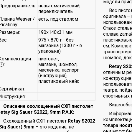
модели прис
Предохранитель:
неавтоматический,
Вес писто
переключатель
оригинала –
Планка Weaver /
есть, под стволом
использован
Picatinny:
Ствол стальн
Размеры:
190х140х31 мм
сплава zamak
Вес:
975 \ 870 г - без
пластиковые
магазина (1330 г - в
см. Комплект
упаковке)
транспортиро
шомпол, док
Комплектация
пистолет,
(?)
:
магазин, шомпол,
Retay S20
масленка, паспорт
отличным ре
(инструкция),
конструкцие
пластиковый кейс
использовать
Сертификат:
театре, пойд
спортивных 
Инструкция:
Видеообзо
Описание охолощенный СХП пистолет
etay Sig Sauer S2022, 9mm P.A.K:
Информаци
комплектаци
Охолощенный СХП пистолет
Retay S2022
товара
носи
Sig Sauer) 9mm
– это изделие, не
они могут б