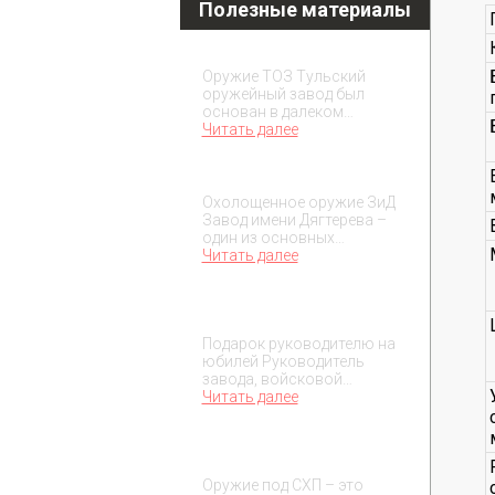
Полезные материалы
Охолощенное оружие ТОЗ
Оружие ТОЗ Тульский
оружейный завод был
основан в далеком…
Читать далее
Охолощенное оружие ЗиД
Охолощенное оружие ЗиД
Завод имени Дягтерева –
один из основных…
Читать далее
Подарок на юбилей
руководителя
Подарок руководителю на
юбилей Руководитель
завода, войсковой…
Читать далее
О макетах охолощенного
оружия
Оружие под СХП – это