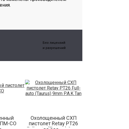
ения.
Без лицензий
и разрешений
енный
Охолощенный СХП
 ПМ-СО
пистолет Retay PT26
Full-auto (Taurus) 9mm