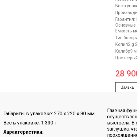
Вес в упак
Производи
Гарантия:
Основные
Ёмкость м
Тип боепр
Копия
Sig 
Калибр
9 
Цвет
серый
28 90
Заявка
Главная фун
Габариты в упаковке: 270 x 220 x 80 мм
осуществлен
Вес в упаковке: 1 330 г
выстрела. В 
заглушка, ч
Характеристики:
прохождения