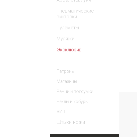
Пневматические
винтовки
Пулеметы
Муляжи
Эксклюзив
Комплектующие
Патроны
Магазины
Ремни и подсумки
Чехлы и кобуры
ЗИП
Штыки-ножи