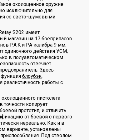
Такое охолощенное оружие
но исключительно для
ия со свето-шумовыми
Retay S202 имеет
ый магазин на 17 боеприпасов
онов
P.A.K
и PA калибра 9 мм.
т одиночного действия УСМ,
лько в полуавтоматическом
безопасность отвечает
редохранитель. Здесь
 функция
блоубэк
,
реалистичность работы с
 охолощенного пистолета
в точности копирует
оевой прототип, и отличить
фикацию от боевой с первого
тически нереально. Как и в
ом варианте, установлены
приспособления. Под стволом