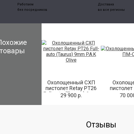
Работаем
Доставка
без посредников
во все регионы
Похожие
товары
Охолощенный СХП
Охолощ
пистолет Retay PT26
пистолет
Full-auto (Taurus) 9mm
29 900 р.
70 000
P.A.K Olive
Отзывы