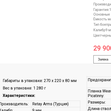
Производи
Гарантия:
Основные
Ёмкость м
Тип боепр
Калибр
9 
Цвет
черны
29 90
Заявка
Предохранит
Габариты в упаковке: 270 x 220 x 80 мм
Вес в упаковке: 1 280 г
Планка Weav
Характеристики:
Picatinny:
Размеры:
Производитель:
Retay Arms (Турция)
Длина ствол
Калибр:
9 мм