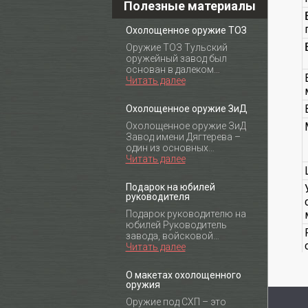
Полезные материалы
Охолощенное оружие ТОЗ
Оружие ТОЗ Тульский
оружейный завод был
основан в далеком…
Читать далее
Охолощенное оружие ЗиД
Охолощенное оружие ЗиД
Завод имени Дягтерева –
один из основных…
Читать далее
Подарок на юбилей
руководителя
Подарок руководителю на
юбилей Руководитель
завода, войсковой…
Читать далее
О макетах охолощенного
оружия
Оружие под СХП – это