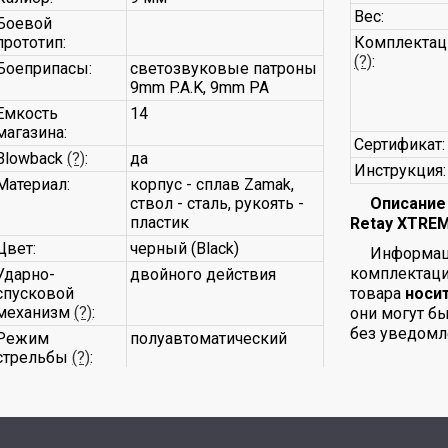
Вес:
Боевой
прототип:
Комплектац
(?)
:
Боеприпасы:
светозвуковые патроны
9mm P.A.K, 9mm PA
Емкость
14
магазина:
Сертификат:
Blowback
(?)
:
да
Инструкция:
Материал:
корпус - сплав Zamak,
ствол - сталь, рукоять -
Описание
пластик
Retay XTREM
Цвет:
черный (Black)
Информаци
комплектаци
Ударно-
двойного действия
спусковой
товара
носи
механизм
(?)
:
они могут б
без уведомл
Режим
полуавтоматический
стрельбы
(?)
: