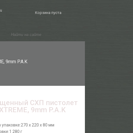
ru
Корзина пуста
, 9mm P.A.K
щенный СХП пистолет
 XTREME, 9mm P.A.K
 упаковке:
270 x 220 x 80 мм
овке:
1 280 г