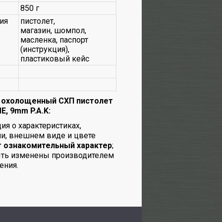
850 г
ия
пистолет,
магазин, шомпол,
масленка, паспорт
(инструкция),
пластиковый кейс
 охолощенный СХП пистолет
E, 9mm P.A.K:
я о характеристиках,
и, внешнем виде и цвете
т ознакомительный характер
;
ыть изменены производителем
ения.