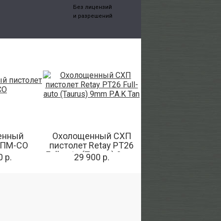
Без лицензий
и разрешений
енный
Охолощенный СХП
 ПМ-СО
пистолет Retay PT26
Full-auto (Taurus) 9mm
 р.
29 900 р.
P.A.K Tan