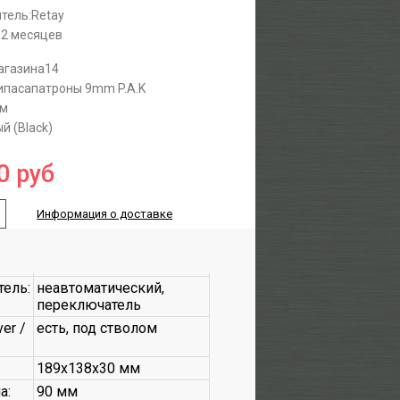
тель:
Retay
12 месяцев
агазина
14
ипаса
патроны 9mm P.A.K
мм
й (Black)
0
руб
Информация о доставке
ель:
неавтоматический,
переключатель
er /
есть, под стволом
189х138х30 мм
а:
90 мм