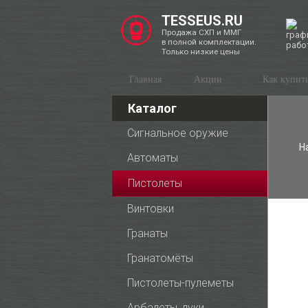
TESSEUS.RU
Продажа СХП и ММГ
в полной комплектации.
Только низкие цены
Главная
Акции
Как купит
Каталог
Сигнальное оружие
Н
Автоматы
Пистолеты
Винтовки
Гранаты
Гранатомёты
Пистолеты-пулеметы
Арбалеты, луки