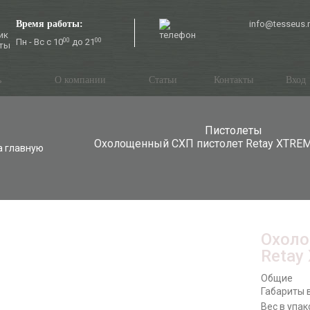
Время работы:
info@tesseus.
Пн - Вс с 10
00
до 21
00
ь
О компании
Статьи
Контакты
Вход
Пистолеты
Охолощенный СХП пистолет Retay XTREME
а главную
Охоло
Retay
Общие
Габариты в
Вес в упак