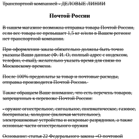
Транспортной компанией - ДЕЛОВЫЕ ЛИНИИ
Почтой России
В нашем магазине возможна отправка товара Почтой России,
если вес товара не превышает 1,5 кг и/или в Вашем регионе
нет транспортной компании.
При оформлении заказа обязательно должны быть точно
указаны Ваши данные (Ф. И. О, полный адрес с индексом,
телефон, e-mail), желательно указать время для связи по
Московскому времени.
После 100% предоплаты за товар и почтовые расходы,
отправка производится Почтой России.
Также обращаем Ваше внимание, что есть перечень товаров,
запрещенных к перевозке Почтой России:
- оружие огнестрельное, сигнальное, пневматическое, газовое,
боеприпасы, холодное (включая метательное),
электрошоковые устройства и искровые разрядники, а также
основные части огнестрельного оружия
Основание: статья 22 Федерального закона «О почтовой