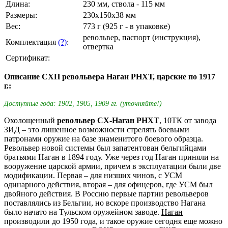
Длина:
230 мм, ствола - 115 мм
Размеры:
230х150х38 мм
Вес:
773 г (925 г - в упаковке)
револьвер, паспорт (инструкция),
Комплектация
(?)
:
отвертка
Сертификат:
Описание СХП револьвера Наган РНХТ, царские по 1917
г.:
Доступные года: 1902, 1905, 1909 гг. (уточняйте!)
Охолощенный
револьвер СХ-Наган РНХТ
, 10ТК от завода
ЗИД – это лишенное возможности стрелять боевыми
патронами оружие на базе знаменитого боевого образца.
Револьвер новой системы был запатентован бельгийцами
братьями Наган в 1894 году. Уже через год Наган приняли на
вооружение царской армии, причем в эксплуатации были две
модификации. Первая – для низших чинов, с УСМ
одинарного действия, вторая – для офицеров, где УСМ был
двойного действия. В Россию первые партии револьверов
поставлялись из Бельгии, но вскоре производство Нагана
было начато на Тульском оружейном заводе.
Наган
производили до 1950 года, и такое оружие сегодня еще можно