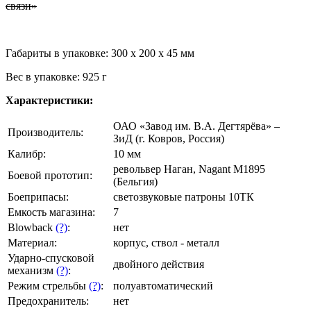
связи»
Габариты в упаковке: 300 x 200 x 45 мм
Вес в упаковке: 925 г
Характеристики:
ОАО «Завод им. В.А. Дегтярёва» –
Производитель:
ЗиД (г. Ковров, Россия)
Калибр:
10 мм
револьвер Наган, Nagant M1895
Боевой прототип:
(Бельгия)
Боеприпасы:
светозвуковые патроны 10ТК
Емкость магазина:
7
Blowback
(?)
:
нет
Материал:
корпус, ствол - металл
Ударно-спусковой
двойного действия
механизм
(?)
:
Режим стрельбы
(?)
:
полуавтоматический
Предохранитель:
нет