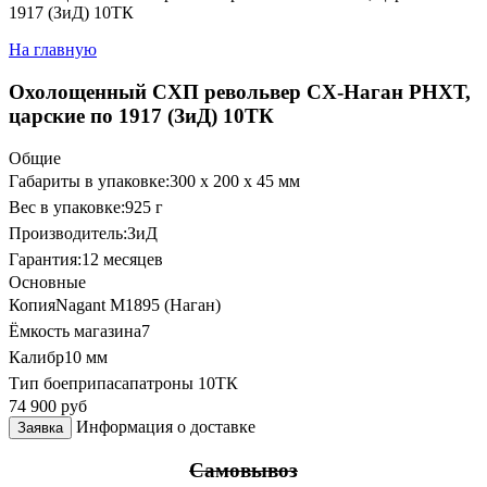
1917 (ЗиД) 10ТК
На главную
Охолощенный СХП револьвер СХ-Наган РНХТ,
царские по 1917 (ЗиД) 10ТК
Общие
Габариты в упаковке:
300 x 200 x 45 мм
Вес в упаковке:
925 г
Производитель:
ЗиД
Гарантия:
12 месяцев
Основные
Копия
Nagant M1895 (Наган)
Ёмкость магазина
7
Калибр
10 мм
Тип боеприпаса
патроны 10ТК
74 900
руб
Информация о доставке
Заявка
Самовывоз