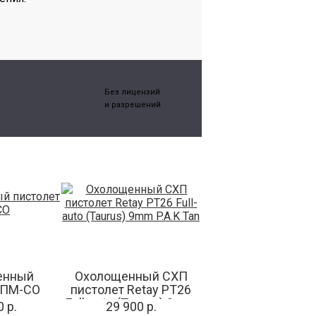
Без лицензий
и разрешений
енный
Охолощенный СХП
 ПМ-СО
пистолет Retay PT26
Full-auto (Taurus) 9mm
 р.
29 900 р.