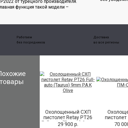
P2022 от турецкого производителя.
лавная функция такой модели –
Работаем
Доставка
без посредников
во все регионы
Похожие
товары
Охолощенный СХП
Охолощ
пистолет Retay PT26
пистолет
Full-auto (Taurus) 9mm
29 900 р.
70 000