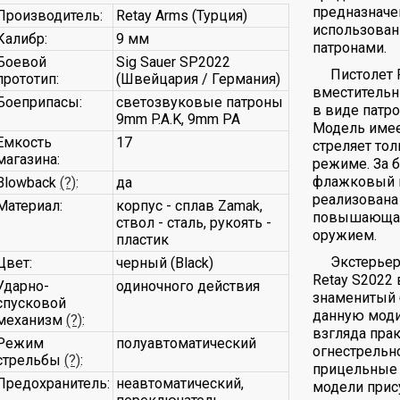
предназначе
Производитель:
Retay Arms (Турция)
использован
Калибр:
9 мм
патронами.
Боевой
Sig Sauer SP2022
Пистолет 
прототип:
(Швейцария / Германия)
вместительн
Боеприпасы:
светозвуковые патроны
в виде патро
9mm P.A.K, 9mm PA
Модель имее
Емкость
17
стреляет то
магазина:
режиме. За 
флажковый п
Blowback
(?)
:
да
реализована
Материал:
корпус - сплав Zamak,
повышающая 
ствол - сталь, рукоять -
оружием.
пластик
Экстерьер
Цвет:
черный (Black)
Retay S2022 
Ударно-
одиночного действия
знаменитый б
спусковой
данную моди
механизм
(?)
:
взгляда прак
Режим
полуавтоматический
огнестрельн
стрельбы
(?)
:
прицельные 
Предохранитель:
неавтоматический,
модели прис