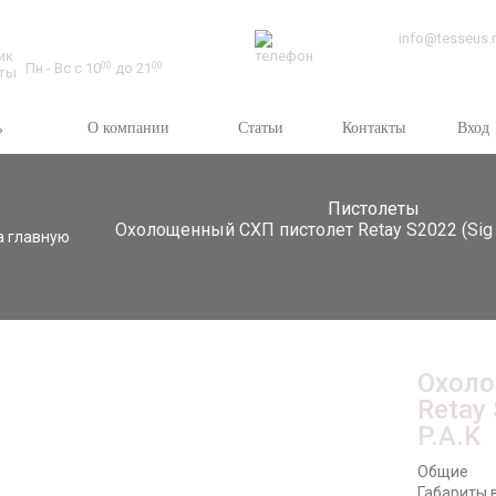
Время работы:
info@tesseus.
Пн - Вс с 10
00
до 21
00
ь
О компании
Статьи
Контакты
Вход
Пистолеты
Охолощенный СХП пистолет Retay S2022 (Sig 
а главную
Охоло
Retay
P.A.K
Общие
Габариты в