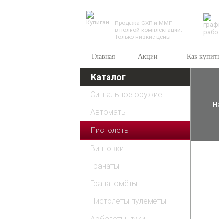
TESSEUS.RU
Продажа СХП и ММГ
в полной комплектации.
Только низкие цены
Главная
Акции
Как купит
Каталог
Сигнальное оружие
Н
Автоматы
Пистолеты
Винтовки
Гранаты
Гранатомёты
Пистолеты-пулеметы
Арбалеты, луки