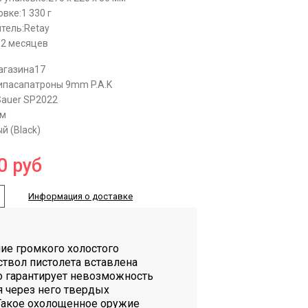
овке:
1 330 г
тель:
Retay
12 месяцев
агазина
17
ипаса
патроны 9mm P.A.K
Sauer SP2022
мм
й (Black)
0
руб
Информация о доставке
ие громкого холостого
ствол пистолета вставлена
то гарантирует невозможность
 через него твердых
Такое охолощенное оружие