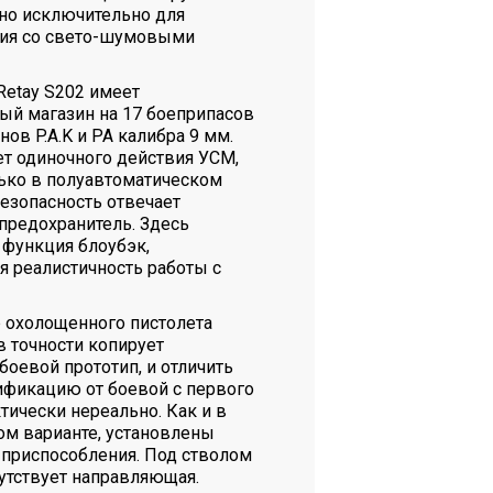
но исключительно для
ия со свето-шумовыми
Retay S202 имеет
ый магазин на 17 боеприпасов
нов P.A.K и PA калибра 9 мм.
т одиночного действия УСМ,
лько в полуавтоматическом
безопасность отвечает
редохранитель. Здесь
 функция блоубэк,
реалистичность работы с
 охолощенного пистолета
в точности копирует
оевой прототип, и отличить
фикацию от боевой с первого
тически нереально. Как и в
ом варианте, установлены
приспособления. Под стволом
утствует направляющая.