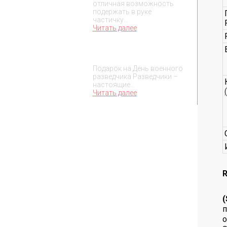
отличная возможность
подержать в руке
частичку…
Читать далее
Подарок на День военного
разведчика – 5 ноября
Подарок на День военного
разведчика Разведчики –
настоящие…
Читать далее
R
(
п
о