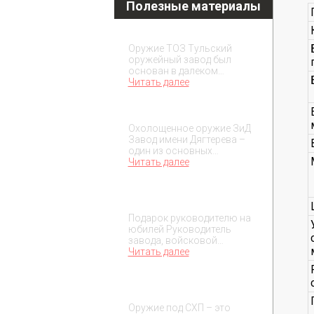
Полезные материалы
Охолощенное оружие ТОЗ
Оружие ТОЗ Тульский
оружейный завод был
основан в далеком…
Читать далее
Охолощенное оружие ЗиД
Охолощенное оружие ЗиД
Завод имени Дягтерева –
один из основных…
Читать далее
Подарок на юбилей
руководителя
Подарок руководителю на
юбилей Руководитель
завода, войсковой…
Читать далее
О макетах охолощенного
оружия
Оружие под СХП – это