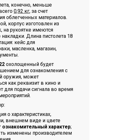
лета, конечно, меньше
 всего
0,92 кг
, за счет
ия облегченных материалов.
ой, корпус изготовлен из
, на рукоятке имеются
 накладки. Длина пистолета 18
ация: кейс для
вки, масленка, магазин,
ументы.
22
охолощенный будет
шением для ознакомления с
й оружия, может
ся как реквизит в кино и
ет для подачи сигнала во время
мероприятий.
р:
я о характеристиках,
и, внешнем виде и цвете
т ознакомительный характер
;
ыть изменены производителем
ения.