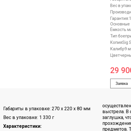
Вес в упак
Производи
Гарантия:
Основные
Ёмкость м
Тип боепр
Копия
Sig 
Калибр
9 
Цвет
черны
29 90
Заявка
осуществлен
Габариты в упаковке: 270 x 220 x 80 мм
выстрела. В 
Вес в упаковке: 1 330 г
заглушка, ч
прохождения
Характеристики:
предметов. 