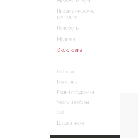
Пневматические
винтовки
Пулеметы
Муляжи
Эксклюзив
Комплектующие
Патроны
Магазины
Ремни и подсумки
Чехлы и кобуры
ЗИП
Штыки-ножи