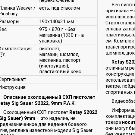
переключатель
Вес писто
Планка Weaver /
есть, под стволом
оригинала –
Picatinny:
использован
Размеры:
190х140х31 мм
Ствол стальн
сплава zamak
Вес:
975 / 870 г - без
пластиковые
магазина (1330 г - в
упаковке)
см. Комплект
транспортиро
Комплектация
пистолет,
шомпол, док
(?)
:
магазин, шомпол,
масленка, паспорт
Retay S20
(инструкция),
отличным ре
пластиковый кейс
конструкцие
Сертификат:
использовать
театре, пойд
Инструкция:
спортивных 
Описание охолощенный СХП пистолет
Видеообзо
etay Sig Sauer S2022, 9mm P.A.K:
Информаци
Охолощенный СХП пистолет
Retay S2022
комплектаци
Sig Sauer) 9mm
– это изделие, не
товара
носи
редназначенное для ведения боевого
они могут б
гня, реплика известной модели Sig Sauer
без уведомл