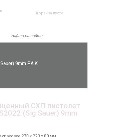
ru
Корзина пуста
Sauer) 9mm P.A.K
щенный СХП пистолет
 S2022 (Sig Sauer) 9mm
 упаковке:
270 x 220 x 80 мм