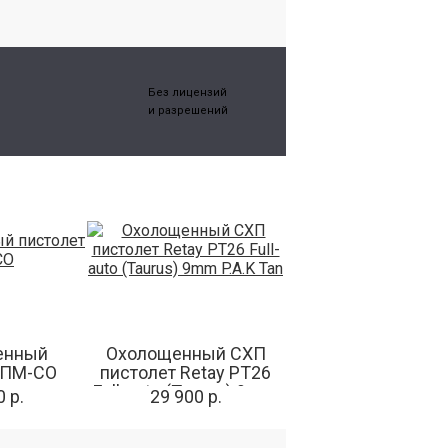
Без лицензий
и разрешений
енный
Охолощенный СХП
 ПМ-СО
пистолет Retay PT26
Full-auto (Taurus) 9mm
 р.
29 900 р.
P.A.K Tan