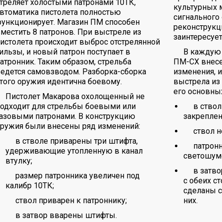
треляет холостыми патронами 10ТК,
культурных 
втоматика пистолета полностью
сигнального 
ункционирует. Магазин ПМ способен
реконструкци
местить 8 патронов. При выстреле из
заинтересуе
истолета происходит выброс отстрелянной
ильзы, и новый патрон поступает в
В каждую 
атронник. Таким образом, стрельба
ПМ-СХ внесе
едется самовзводом. Разборка-сборка
изменения,
того оружия идентична боевому.
выстрела из
его основных
Пистолет Макарова охолощенный не
одходит для стрельбы боевыми или
в ствол
азовыми патронами. В конструкцию
закреплен
ружия были внесены ряд изменений:
ствол 
в стволе приварены три штифта,
патрон
удерживающие утопленную в канал
светошумо
втулку;
в затво
размер патронника увеличен под
с обеих с
калибр 10ТК;
сделаны 
ствол приварен к патроннику;
них.
в затвор вварены штифты.