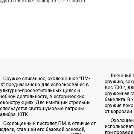
Внешний 
Оружие списанное, охолощенное "ПМ-
оружию, сох
Х" предназначено для использования в
вес 730 г, д
ультурно-просветительных целях и
оружейная с
чебной деятельности, в исторических
бакелита. В 
еконструкциях. Для имитации стрельбы
оружия покр
используется светошумовые патроны
от коррозии.
алибра 10ТК.
Охолощен
Охолощенный пистолет ПМ, в отличие от
использовать
одели, ставшей его базовой основой,
при проведе