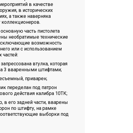
мероприятий в качестве
оружия, в исторических
ях, а также наверняка
т коллекционеров.
основную часть пистолета
ны необратимые технические
 исключающие возможность
 него или с использованием
 частей:
 запрессована втулка, которая
а 3 вваренными штифтами;
несъемный, приварен;
ник переделан под патрон
вого действия калибра 10ТК;
р, в его задней части, вварены
торон по штифту, на рамке
соответствующие выборки под