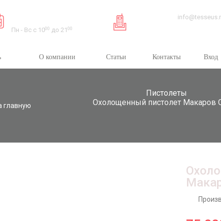
Время работы:
info@tesseus.
Пн - Вс с 10
00
до 21
00
ь
О компании
Статьи
Контакты
Вход
Пистолеты
Охолощенный пистолет Макаров 
а главную
Охоло
Макар
Произв