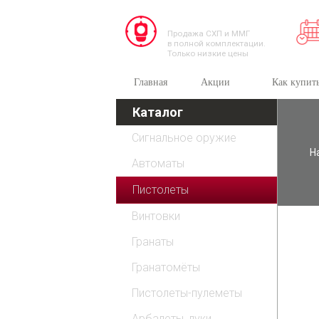
TESSEUS.RU
Продажа СХП и ММГ
в полной комплектации.
Только низкие цены
Главная
Акции
Как купит
Каталог
Сигнальное оружие
Н
Автоматы
Пистолеты
Винтовки
Гранаты
Гранатомёты
Пистолеты-пулеметы
Арбалеты, луки