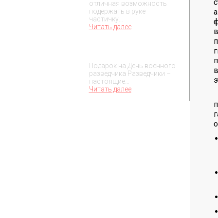
с
отличная возможность
а
подержать в руке
частичку…
ф
Читать далее
в
п
Подарок на День военного
г
разведчика – 5 ноября
п
Подарок на День военного
в
разведчика Разведчики –
э
настоящие…
Читать далее
п
г
о