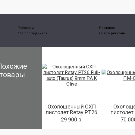
Работаем
Доставка
без посредников
во все регионы
Похожие
товары
Охолощенный СХП
Охолощ
пистолет Retay PT26
пистолет
Full-auto (Taurus) 9mm
29 900 р.
70 000
P.A.K Olive