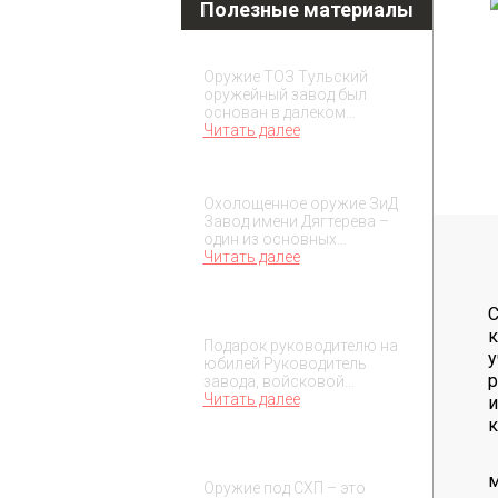
Полезные материалы
Охолощенное оружие ТОЗ
Оружие ТОЗ Тульский
оружейный завод был
основан в далеком…
Читать далее
Охолощенное оружие ЗиД
Охолощенное оружие ЗиД
Завод имени Дягтерева –
один из основных…
Читать далее
Подарок на юбилей
С
руководителя
к
Подарок руководителю на
у
юбилей Руководитель
р
завода, войсковой…
Читать далее
к
О макетах охолощенного
оружия
м
Оружие под СХП – это