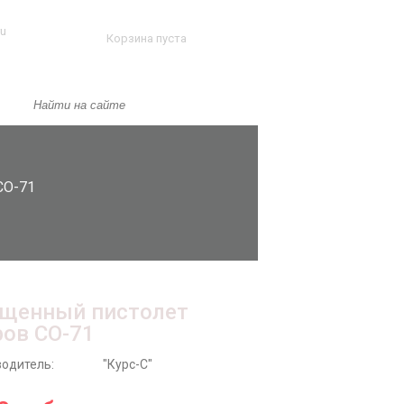
ru
Корзина пуста
СО-71
щенный пистолет
ов СО-71
одитель:
"Курс-С"