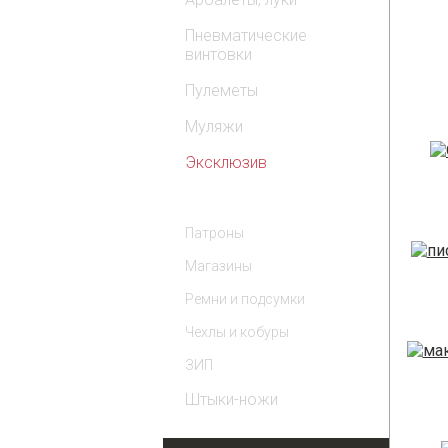
Пневматические
винтовки
Пулеметы
Муляжи
Эксклюзив
Комплектующие
Патроны
Магазины
Ремни и подсумки
Чехлы и кобуры
ЗИП
Штыки-ножи