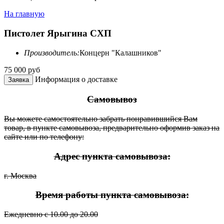
На главную
Пистолет Ярыгина СХП
Производитель:
Концерн "Калашников"
75 000
руб
Информация о доставке
Заявка
Самовывоз
Вы можете самостоятельно забрать понравившийся Вам
товар, в пункте самовывоза, предварительно оформив заказ на
сайте или по телефону:
Адрес пункта самовывоза:
г. Москва
Время работы пункта самовывоза:
Ежедневно с 10.00 до 20.00