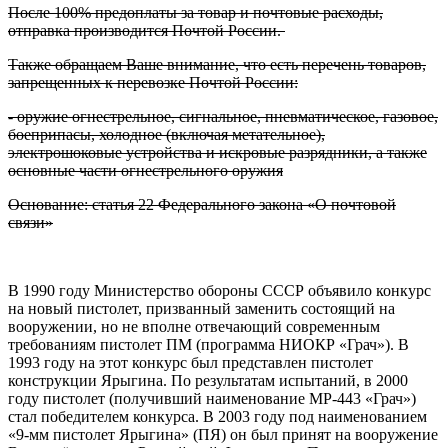
После 100% предоплаты за товар и почтовые расходы,
отправка производится Почтой России.
Также обращаем Ваше внимание, что есть перечень товаров,
запрещенных к перевозке Почтой России:
- оружие огнестрельное, сигнальное, пневматическое, газовое,
боеприпасы, холодное (включая метательное),
электрошоковые устройства и искровые разрядники, а также
основные части огнестрельного оружия
Основание: статья 22 Федерального закона «О почтовой
связи»
В 1990 году Министерство обороны СССР объявило конкурс
на новый пистолет, призванный заменить состоящий на
вооружении, но не вполне отвечающий современным
требованиям пистолет ПМ (программа НИОКР «Грач»). В
1993 году на этот конкурс был представлен пистолет
конструкции Ярыгина. По результатам испытаний, в 2000
году пистолет (получивший наименование MP-443 «Грач»)
стал победителем конкурса. В 2003 году под наименованием
«9-мм пистолет Ярыгина» (ПЯ) он был принят на вооружение