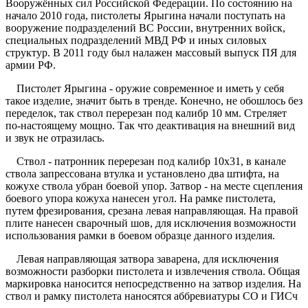
Вооружённых сил Российской Федерации. По состоянию на
начало 2010 года, пистолеты Ярыгина начали поступать на
вооружение подразделений ВС России, внутренних войск,
специальных подразделений МВД РФ и иных силовых
структур. В 2011 году был налажен массовый выпуск ПЯ для
армии РФ.
Пистолет Ярыгина - оружие современное и иметь у себя
такое изделие, значит быть в тренде. Конечно, не обошлось без
переделок, так ствол перерезан под калибр 10 мм. Стреляет
по-настоящему мощно. Так что деактивация на внешний вид
и звук не отразилась.
Ствол - патронник перерезан под калибр 10х31, в канале
ствола запрессована втулка и установлено два штифта, на
кожухе ствола убран боевой упор. Затвор - на месте сцепления
боевого упора кожуха нанесен угол. На рамке пистолета,
путем фрезирования, срезана левая направляющая. На правой
плите нанесен сварочный шов, для исключения возможности
использования рамки в боевом образце данного изделия.
Левая направляющая затвора заварена, для исключения
возможности разборки пистолета и извлечения ствола. Общая
маркировка наносится непосредственно на затвор изделия. На
ствол и рамку пистолета наносятся аббревиатуры СО и ГИСч