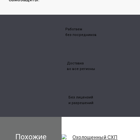
Работаем
без посредников
Доставка
во все регионы
Без лицензий
и разрешений
Похожие