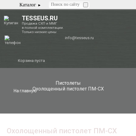
Каталог
TESSEUS.RU
Продажа СХП и ММГ
в полной комплектации.
Только низкие цены
info@tesseus.ru
Корзина пуста
Пистолеты
Охолощенный пистолет ПМ-СХ
На главную
Охолощенный пистолет ПМ-СХ