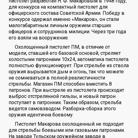
пистолет разработан Н. Ф. Макаровым в 1948 году,
для конкурса на компактный пистолет для
офицерского состава Советской Армии. Победу в
конкурсе одержал именно «Макаров», он стали
малогабаритным личным оружием старших
офицеров и сотрудников милиции. Через три года
его взяли на вооружение.
Охолощенный пистолет ПМ, в отличие от
модели, ставшей его базовой основой, стреляет
холостыми патронами 10х24, автоматика пистолета
полностью функционирует. При стрельбе из ствола
оружия вырывается дым и огонь, так что можете
не сомневаться в полной реалистичности
стрельбы. Магазин ПМ способен вместить 8
патронов. При выстреле из пистолета происходит
выброс отстрелянной гильзы, и новый патрон
поступает в патронник. Таким образом, стрельба
ведется самовзводом. Разборка-сборка этого
оружия идентична боевому.
Пистолет Макарова охолощенный не подходит
для стрельбы боевыми или газовыми патронами.
На заводе Тульском оружейном заводе в