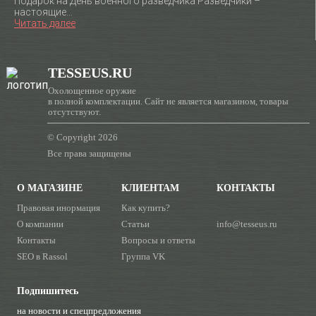
Подарок на День военного разведчика Разведчики –
настоящие…
Читать далее
TESSEUS.RU
Охолощенное оружие
в полной комплектации. Сайт не является магазином, товары
отсутствуют.
© Copyright 2026
Все права защищены
О МАГАЗИНЕ
КЛИЕНТАМ
КОНТАКТЫ
Правовая инормация
Как купить?
О компании
Статьи
info@tesseus.ru
Контакты
Вопросы и ответы
SEO в Rassol
Группа VK
Подпишитесь
на новости и спецпредложения