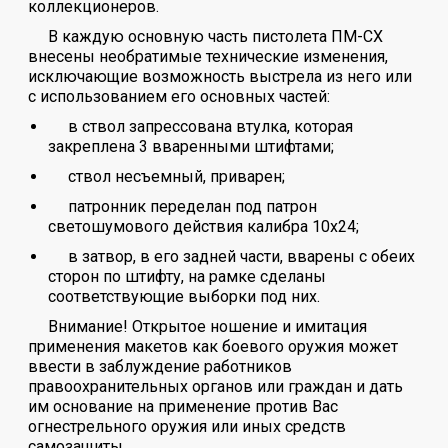
коллекционеров.
В каждую основную часть пистолета ПМ-СХ
внесены необратимые технические изменения,
исключающие возможность выстрела из него или
с использованием его основных частей:
в ствол запрессована втулка, которая
закреплена 3 вваренными штифтами;
ствол несъемный, приварен;
патронник переделан под патрон
светошумового действия калибра 10х24;
в затвор, в его задней части, вварены с обеих
сторон по штифту, на рамке сделаны
соответствующие выборки под них.
Внимание! Открытое ношение и имитация
применения макетов как боевого оружия может
ввести в заблуждение работников
правоохранительных органов или граждан и дать
им основание на применение против Вас
огнестрельного оружия или иных средств
самозащиты.