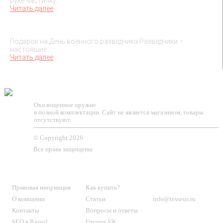
руке частичку…
Читать далее
Подарок на День военного разведчика – 5 ноября
Подарок на День военного разведчика Разведчики –
настоящие…
Читать далее
TESSEUS.RU
Охолощенное оружие
в полной комплектации. Сайт не является магазином, товары
отсутствуют.
© Copyright 2026
Все права защищены
О МАГАЗИНЕ
КЛИЕНТАМ
КОНТАКТЫ
Правовая инормация
Как купить?
О компании
Статьи
info@tesseus.ru
Контакты
Вопросы и ответы
SEO в Rassol
Группа VK