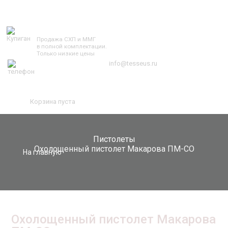
TESSEUS.RU
Продажа СХП и ММГ
в полной комплектации.
Только низкие цены
info@tesseus.ru
Корзина пуста
Пистолеты
Охолощенный пистолет Макарова ПМ-СО
На главную
Охолощенный пистолет Макарова