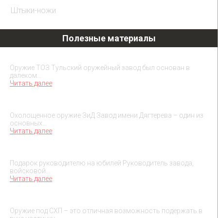
Штыки-ножи
Полезные материалы
Охолощенное оружие ТОЗ
Оружие ТОЗ Тульский оружейный завод был основан в
далеком…
Читать далее
Охолощенное оружие ЗиД
Охолощенное оружие ЗиД Завод имени Дягтерева – один из
основных…
Читать далее
Подарок на юбилей руководителя
Подарок руководителю на юбилей Руководитель завода,
войсковой…
Читать далее
О макетах охолощенного оружия
Оружие под СХП – это отличная возможность подержать в