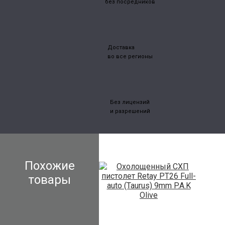
без посредников
Доставка
во все регионы
Без лицензий
и разрешений
Похожие
товары