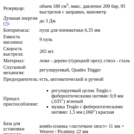
3
объем 180 см
, макс. давление 200 бар, 95
Резервуар:
выстрелов с заправки, манометр
Дульная энергия
до 3 Дж
(?)
:
Боеприпасы:
пули для пневматики 6,35 мм
Емкость
9 пуль
магазина:
Скорость
265 м/с
выстрела:
Материал:
ложе - дерево (турецкий орех); ствол - сталь
Спусковой
регулируемый, Quattro Trigger
механизм:
Предохранитель:
есть, автоматический и ручной
регулируемый целик Truglo с
фибероптическими нитями: 0,9 мм
Прицел.
(.035") зеленый
приспособление:
мушка Truglo с фибероптическими
нитями: 1,5 мм (.060") красная
База для
комбо-планка «ласточкин хвост» 11 мм +
установки
Weaver / Picatinny 22 мм