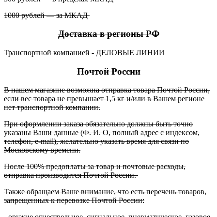
1000 рублей — за МКАД
Доставка в регионы РФ
Транспортной компанией - ДЕЛОВЫЕ ЛИНИИ
Почтой России
В нашем магазине возможна отправка товара Почтой России,
если вес товара не превышает 1,5 кг и/или в Вашем регионе
нет транспортной компании.
При оформлении заказа обязательно должны быть точно
указаны Ваши данные (Ф. И. О, полный адрес с индексом,
телефон, e-mail), желательно указать время для связи по
Московскому времени.
После 100% предоплаты за товар и почтовые расходы,
отправка производится Почтой России.
Также обращаем Ваше внимание, что есть перечень товаров,
запрещенных к перевозке Почтой России:
- оружие огнестрельное, сигнальное, пневматическое, газовое,