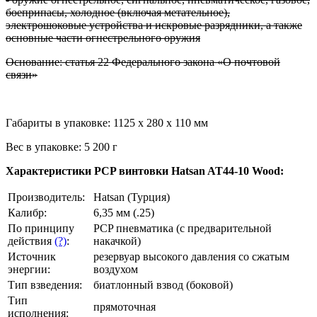
боеприпасы, холодное (включая метательное),
электрошоковые устройства и искровые разрядники, а также
основные части огнестрельного оружия
Основание: статья 22 Федерального закона «О почтовой
связи»
Габариты в упаковке: 1125 x 280 x 110 мм
Вес в упаковке: 5 200 г
Характеристики PCP винтовки Hatsan AT44-10 Wood:
Производитель:
Hatsan (Турция)
Калибр:
6,35 мм (.25)
По принципу
PCP пневматика (с предварительной
действия
(?)
:
накачкой)
Источник
резервуар высокого давления со сжатым
энергии:
воздухом
Тип взведения:
биатлонный взвод (боковой)
Тип
прямоточная
исполнения: