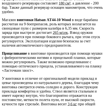
воздушного резервуара составляет
180 см³
, а давление - 200
бар. Также данный резервуар оснащен манометром, что очень
удобно.
Магазин
винтовки
Hatsan
AT
44-10
Wood
в виде барабана
рассчитан на 9 боеприпасов, роль которых возлагается на
свинцовые пули с размером калибра в 6,35 мм. Скорость
заряда при выстреле достигает
265 м/сек
. Взвод оружия
производится при помощи бокового рычага, при этом спуск
регулируется. Эксплуатация изделия безопасна за счет
наличия автоматического предохранителя.
Прицеливание
в винтовке производится при помощи мушки
с фибероптическими нитями и прицельной планки, которые
можно регулировать. Также возможно прицеливание с
помощью оптического прицела, устанавливаемого на планку
«Ласточкин хвост».
У винтовки в отличие от оригинальной модели приклад и
цевье произведены из натурального дерева, благодаря чему
винтовка смотрится очень солидно и дорого. Конструкция
приклада комфортна и удобна. Ствол является стальным и
имеет нарезку внутри, что благоприятно отражается на
постоянстве, меткости полета пули, ее высокой скорости,
кучности при стрельбе. Винтовка весит
3,6 кг
при общей