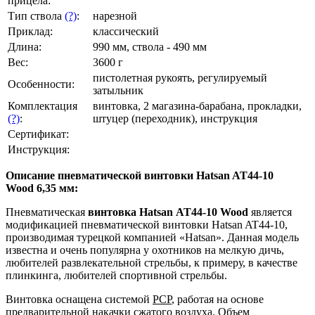
прицела:
Тип ствола
(?)
:
нарезной
Приклад:
классический
Длина:
990 мм, ствола - 490 мм
Вес:
3600 г
пистолетная рукоять, регулируемый
Особенности:
затыльник
Комплектация
винтовка, 2 магазина-барабана, прокладки,
(?)
:
штуцер (переходник), инструкция
Сертификат:
Инструкция:
Описание пневматической винтовки Hatsan AT44-10
Wood 6,35 мм:
Пневматическая
винтовка
Hatsan
AT
44-10
Wood
является
модификацией пневматической винтовки Hatsan AT44-10,
производимая турецкой компанией «Hatsan». Данная модель
известна и очень популярна у охотников на мелкую дичь,
любителей развлекательной стрельбы, к примеру, в качестве
плинкинга, любителей спортивной стрельбы.
Винтовка оснащена системой
РСР
, работая на основе
предварительной накачки сжатого воздуха. Объем