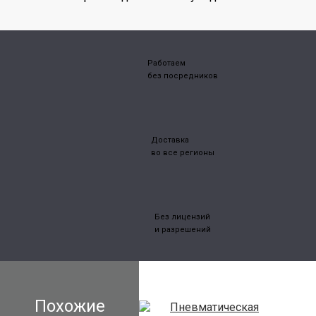
Работаем
без посредников
Доставка
во все регионы
Без лицензий
и разрешений
Похожие