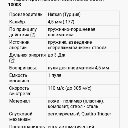
1000S:
Производитель:
Hatsan (Турция)
Калибр:
4,5 мм (.177)
По принципу
пружинно-поршневая
действия
(?)
:
пневматика
Источник
пружина, взведение
энергии:
«переламыванием» ствола
Дульная энергия
до 3 Дж
(?)
:
Боеприпасы:
пули для пневматики 4,5 мм
Емкость
1 пуля
магазина:
Скорость
110 м/с (до 305 м/с)
выстрела:
Материал:
ложе - полимер (пластик),
композит; ствол - сталь
Спусковой
регулируемый, Quattro Trigger
механизм:
Предохранитель:
есть, автоматический