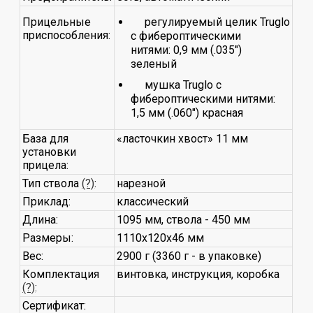
Прицельные
регулируемый целик Truglo
приспособления:
с фибероптическими
нитями: 0,9 мм (.035")
зеленый
мушка Truglo с
фибероптическими нитями:
1,5 мм (.060") красная
База для
«ласточкин хвост» 11 мм
установки
прицела:
Тип ствола
(?)
:
нарезной
Приклад:
классический
Длина:
1095 мм, ствола - 450 мм
Размеры:
1110x120x46 мм
Вес:
2900 г (3360 г - в упаковке)
Комплектация
винтовка, инструкция, коробка
(?)
:
Сертификат: