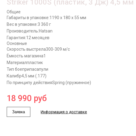
Striker 1000S (пластик, 3 Дж) 4,5 мм
Общие
Габариты в упаковке:
1190 x 180 x 55 мм
Вес в упаковке:
3 360 г
Производитель:
Hatsan
Гарантия:
12 месяцев
Основные
Скорость выстрела
300-309 м/с
Ёмкость магазина
1
Материал
пластик
Тип боеприпаса
пули
Калибр
4,5 мм (.177)
По принципу действия
Spring (пружинное)
18 990
руб
Заявка
Информация о доставке