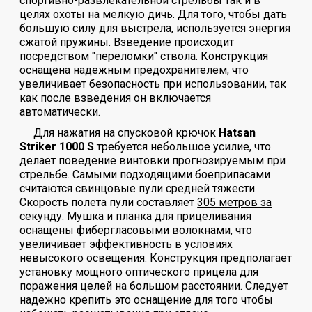
спортивно-развлекательной стрельбы так и в
целях охоты на мелкую дичь. Для того, чтобы дать
большую силу для выстрела, используется энергия
сжатой пружины. Взведение происходит
посредством "переломки" ствола. Конструкция
оснащена надежным предохранителем, что
увеличивает безопасность при использовании, так
как после взведения он включается
автоматически.
Для нажатия на спусковой крючок
Hatsan
Striker 1000 S
требуется небольшое усилие, что
делает поведение винтовки прогнозируемым при
стрельбе. Самыми подходящими боеприпасами
считаются свинцовые пули средней тяжести.
Скорость полета пули составляет
305 метров за
секунду
. Мушка и планка для прицеливания
оснащены фибергласовыми волокнами, что
увеличивает эффективность в условиях
невысокого освещения. Конструкция предполагает
установку мощного оптического прицела для
поражения целей на большом расстоянии. Следует
надежно крепить это оснащение для того чтобы