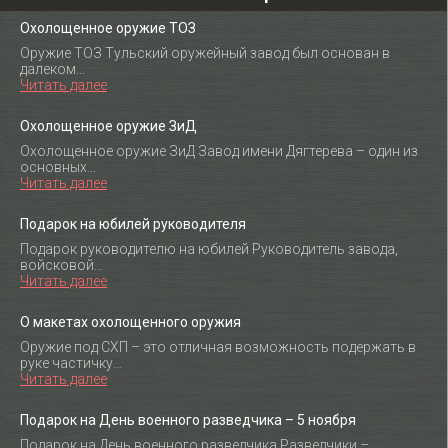
Охолощенное оружие ТОЗ
Оружие ТОЗ Тульский оружейный завод был основан в
далеком…
Читать далее
Охолощенное оружие ЗиД
Охолощенное оружие ЗиД Завод имени Дягтерева – один из
основных…
Читать далее
Подарок на юбилей руководителя
Подарок руководителю на юбилей Руководитель завода,
войсковой…
Читать далее
О макетах охолощенного оружия
Оружие под СХП – это отличная возможность подержать в
руке частичку…
Читать далее
Подарок на День военного разведчика – 5 ноября
Подарок на День военного разведчика Разведчики –