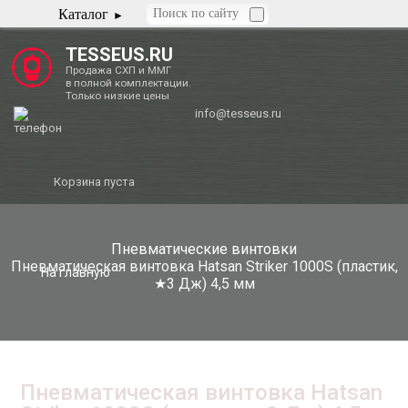
Каталог
TESSEUS.RU
Продажа СХП и ММГ
в полной комплектации.
Только низкие цены
info@tesseus.ru
Корзина пуста
Пневматические винтовки
Пневматическая винтовка Hatsan Striker 1000S (пластик,
На главную
★3 Дж) 4,5 мм
Пневматическая винтовка Hatsan