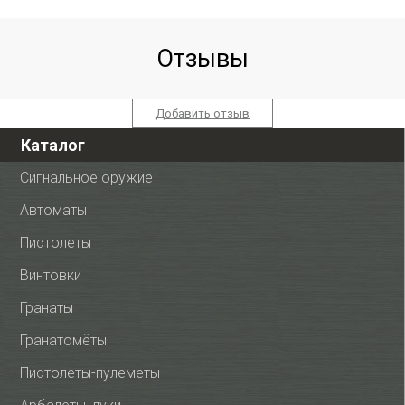
3 Дж, обновл. дизайн)
прямоток, ствол
4,5 мм
AP550, полигонал) 6,35
мм
Отзывы
Добавить отзыв
Каталог
Сигнальное оружие
Автоматы
Пистолеты
Винтовки
Гранаты
Гранатомёты
Пистолеты-пулеметы