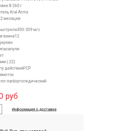
овке:
8 260 г
тель:
Kral Arms
12 месяцев
выстрела
300-309 м/с
агазина
12
дерево
ипаса
пули
ет
 мм (.22)
пу действия
PCP
ямоток
улл-пап|ортопедический
0
руб
Информация о доставке