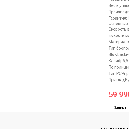
Вес в упак
Производи
Гарантия:
Основные
Скорость 
Ёмкость м
Материал
Тип боепр
Blowback
н
Калибр
5,5
По принци
Тип PCP
пр
Приклад
Б
59 99
Заявка