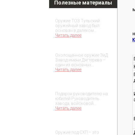
Полезные материалы
Охолощенное оружие ТОЗ
Оружие ТОЗ Тульский
оружейный завод был
основан в далеком…
Читать далее
K
Охолощенное оружие ЗиД
Охолощенное оружие ЗиД
Завод имени Дягтерева –
один из основных…
Читать далее
Подарок на юбилей
руководителя
Подарок руководителю на
юбилей Руководитель
завода, войсковой…
Читать далее
О макетах охолощенного
оружия
Оружие под СХП – это