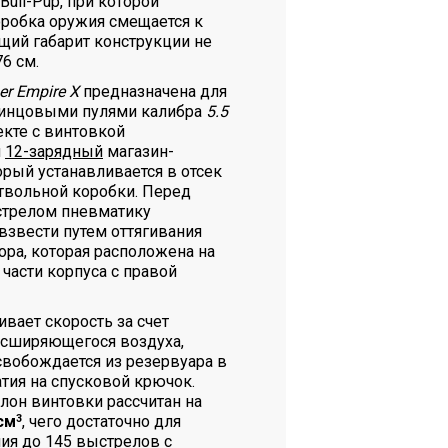
ull-Pup, при которой
оробка оружия смещается к
щий габарит конструкции не
6 см.
er Empire X
предназначена для
винцовыми пулями калибра
5.5
екте с винтовкой
я
12-зарядный
магазин-
орый устанавливается в отсек
твольной коробки. Перед
трелом пневматику
взвести путем оттягивания
ора, которая расположена на
части корпуса с правой
ивает скорость за счет
сширяющегося воздуха,
вобождается из резервуара в
тия на спусковой крючок.
лон винтовки рассчитан на
см
3
, чего достаточно для
ния до
145 выстрелов
с