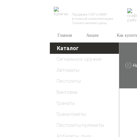
TESSEUS.RU
Продажа СХП и ММГ
в полной комплектации.
Только низкие цены
Главная
Акции
Как купит
Каталог
Сигнальное оружие
Н
Автоматы
Пистолеты
Винтовки
Гранаты
Гранатомёты
Пистолеты-пулеметы
Арбалеты, луки