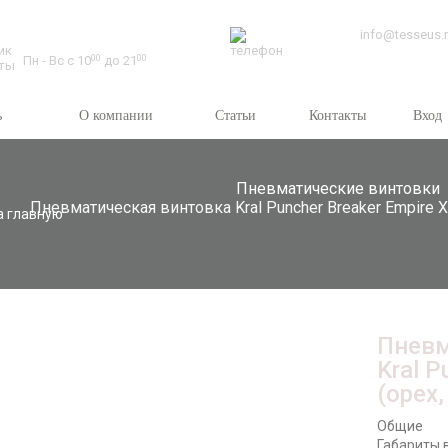
Время работы:
info@tesseus.
Пн - Вс с 10
00
до 21
00
ь
О компании
Статьи
Контакты
Вход
Пневматические винтовки
Пневматическая винтовка Kral Puncher Breaker Empire X
а главную
Пневм
Kral P
(орех,
Общие
Габариты в