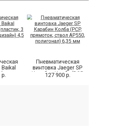
ческая
Пневматическая
 Baikal
винтовка Jaeger SP
(пластик,
Карабин Колба (PCP,
 р.
127 900 р.
л. дизайн)
прямоток, ствол
мм
AP550, полигонал) 6,35
мм