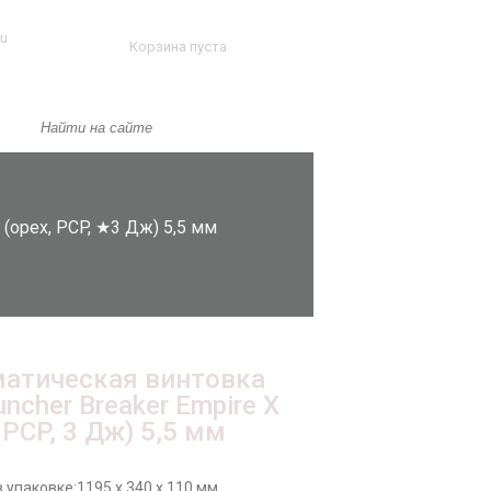
ru
Корзина пуста
 (орех, PCP, ★3 Дж) 5,5 мм
атическая винтовка
uncher Breaker Empire X
 PCP, 3 Дж) 5,5 мм
 упаковке:
1195 x 340 x 110 мм