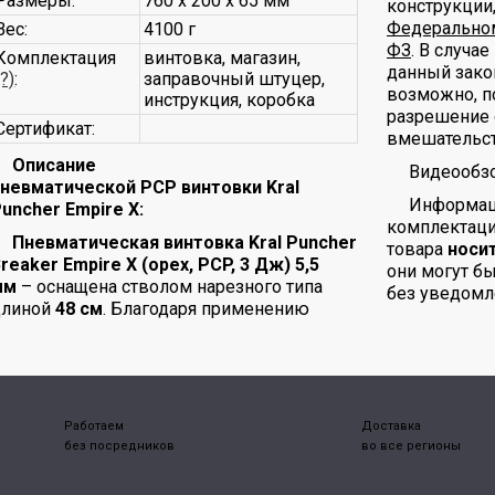
Размеры:
760 x 200 x 65 мм
конструкции
Федеральном
Вес:
4100 г
ФЗ
. В случа
Комплектация
винтовка, магазин,
данный зако
(?)
:
заправочный штуцер,
возможно, п
инструкция, коробка
разрешение 
Сертификат:
вмешательст
Описание
Видеообзо
пневматической PCP винтовки Kral
Информаци
uncher Empire X:
комплектаци
Пневматическая винтовка Kral Puncher
товара
носи
reaker Empire X (орех, PCP, 3 Дж) 5,5
они могут б
мм
– оснащена стволом нарезного типа
без уведомл
длиной
48 см
. Благодаря применению
Работаем
Доставка
без посредников
во все регионы