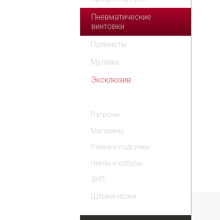
Пневматические
винтовки
Пулеметы
Муляжи
Эксклюзив
Комплектующие
Патроны
Магазины
Ремни и подсумки
Чехлы и кобуры
ЗИП
Штыки-ножи