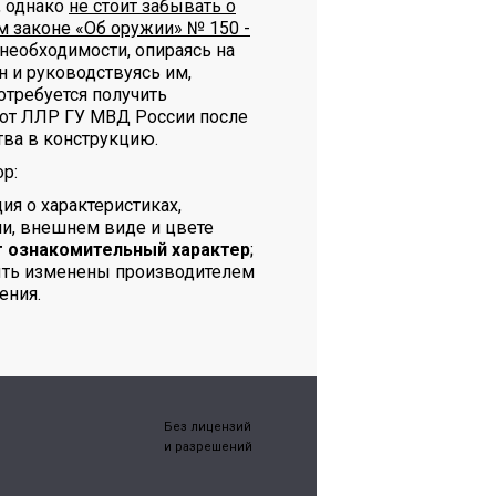
, однако
не стоит забывать о
 законе «Об оружии» № 150 -
е необходимости, опираясь на
н и руководствуясь им,
отребуется получить
от ЛЛР ГУ МВД России после
ва в конструкцию.
р:
я о характеристиках,
и, внешнем виде и цвете
т ознакомительный характер
;
ыть изменены производителем
ения.
Без лицензий
и разрешений