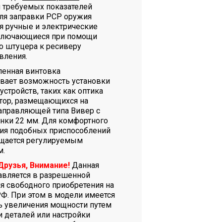
 требуемых показателей
ля заправки PCP оружия
я ручные и электрические
ключающиеся при помощи
о штуцера к ресиверу
вления.
ленная винтовка
вает возможность установки
стройств, таких как оптика
тор, размещающихся на
аправляющей типа Вивер с
нки 22 мм. Для комфортного
ия подобных приспособлений
щается регулируемым
м.
Друзья, Внимание!
Данная
авляется в разрешенной
я свободного приобретения на
РФ. При этом в модели имеется
 увеличения мощности путем
и деталей или настройки