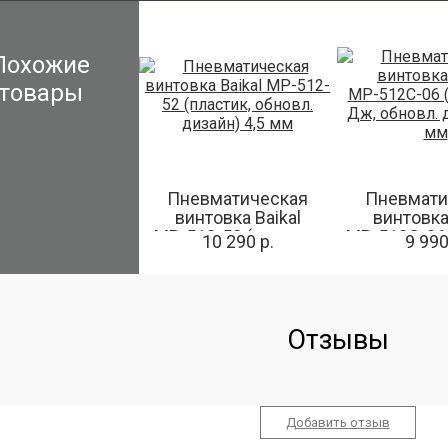
Похожие
товары
Пневматическая
Пневмати
винтовка Baikal
винтовка
МР-512-52 (пластик,
МР-512С-06 
10 290 р.
9 990
обновл. дизайн) 4,5
3 Дж, обнов
мм
4,5 
Отзывы
Добавить отзыв