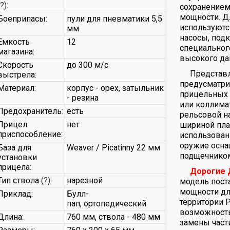
(?)
:
сохранением
мощности. Д
Боеприпасы:
пули для пневматики 5,5
используютс
мм
насосы, под
Емкость
12
специальног
магазина:
высокого да
Скорость
до 300 м/с
Представ
выстрела:
предусматри
Материал:
корпус - орех, затыльник
прицельных у
- резина
или коллима
Предохранитель:
есть
рельсовой н
Прицел.
нет
шириной пла
приспособление:
использован
оружие осна
База для
Weaver / Picatinny 22 мм
подщечнико
установки
прицела:
Дорогие 
Тип ствола
(?)
:
нарезной
модель пост
мощности дл
Приклад:
Булл-
территории 
пап, ортопедический
возможность
Длина:
760 мм, ствола - 480 мм
замены част