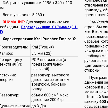
компоновки B
Габариты в упаковке: 1195 x 340 x 110
ствольная к
мм
прикладу, об
Вес в упаковке: 8 260 г
превышает 7
ВНИМАНИЕ:
Для заправки винтовки
Kral Punch
необходим -
стрельбы с
Переходник квик- G1/8 мама (BH-
мм
. В компл
F)
поставляетс
Характеристики Kral Puncher Empire X:
барабан, кот
приемника с
Производитель:
Kral (Турция)
каждым выс
Калибр:
5,5 мм (.22)
необходимо 
По принципу
PCP пневматика (с
рукояти затв
действия
(?)
:
предварительной
центральной 
накачкой)
стороны.
Источник
резервуар высокого
Пуля разв
энергии:
давления со сжатым
движения ра
воздухом, боковой
который выс
взвод
момент нажа
Резервуар:
объем 600 см
3
, макс.
Штатный бал
давление 200 бар
закачку
600 
Дульная энергия
до 3 Дж
осуществле