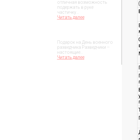
отличная возможность
подержать в руке
частичку…
Читать далее
Подарок на День военного
разведчика – 5 ноября
Подарок на День военного
разведчика Разведчики –
настоящие…
Читать далее