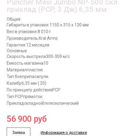
Puncher Maxi Jumbo NP-500 скл.
приклад (PCP, 3 Дж) 6,35 мм
Общие
Габариты в упаковке:
1150 x 315 x 130 мм
Вес в упаковке:
8 010 г
Производитель:
Kral Arms
Гарантия:
12 месяцев
Основные
Скорость выстрела
300-309 м/с
Ёмкость магазина
10
Материал
пластик
Тип боеприпаса
пули
Калибр
6,35 мм (.25)
По принципу действия
PCP
Тип PCP
прямоток
Приклад
складной|телескопический
56 900
руб
Заявка
Информация о доставке