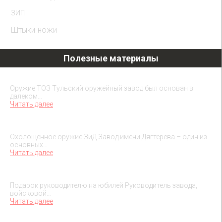
ЗИП
Штыки-ножи
Полезные материалы
Охолощенное оружие ТОЗ
Оружие ТОЗ Тульский оружейный завод был основан в
далеком…
Читать далее
Охолощенное оружие ЗиД
Охолощенное оружие ЗиД Завод имени Дягтерева – один из
основных…
Читать далее
Подарок на юбилей руководителя
Подарок руководителю на юбилей Руководитель завода,
войсковой…
Читать далее
О макетах охолощенного оружия