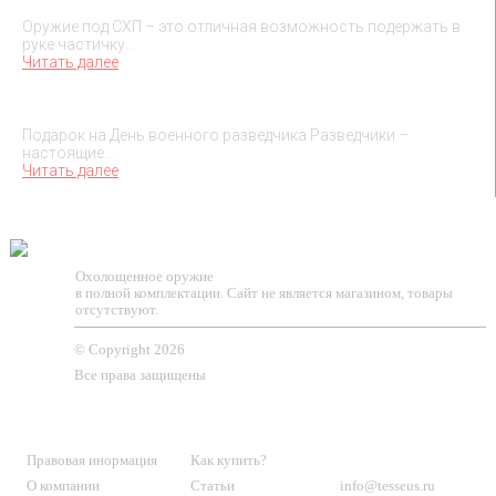
Оружие под СХП – это отличная возможность подержать в
руке частичку…
Читать далее
Подарок на День военного разведчика – 5 ноября
Подарок на День военного разведчика Разведчики –
настоящие…
Читать далее
TESSEUS.RU
Охолощенное оружие
в полной комплектации. Сайт не является магазином, товары
отсутствуют.
© Copyright 2026
Все права защищены
О МАГАЗИНЕ
КЛИЕНТАМ
КОНТАКТЫ
Правовая инормация
Как купить?
О компании
Статьи
info@tesseus.ru