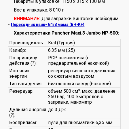
Габариты в упаковке: 1150 x 315 x 130 мм
Вес в упаковке: 8 010 г
ВНИМАНИЕ:
Для заправки винтовки необходим
-
Переходник квик- G1/8 мама (BH-KF)
Характеристики Puncher Maxi.3 Jumbo NP-500:
Производитель:
Kral (Турция)
Калибр:
6,35 мм (.25)
По принципу
PCP пневматика (с
действия
(?)
:
предварительной накачкой)
Источник
резервуар высокого давления
энергии:
со сжатым воздухом
Тип взведения:
биатлонный взвод (боковой)
Резервуар:
объем 500 см
3
, макс. давление
250 бар, 100 выстрелов с
заправки, манометр
Дульная энергия
до 3 Дж
(?)
:
Боеприпасы:
пули для пневматики 6,35 мм