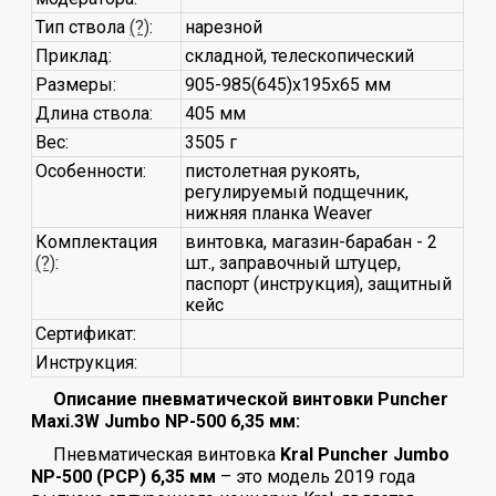
Тип ствола
(?)
:
нарезной
Приклад:
складной, телескопический
Размеры:
905-985(645)х195х65 мм
Длина ствола:
405 мм
Вес:
3505 г
Особенности:
пистолетная рукоять,
регулируемый подщечник,
нижняя планка Weaver
Комплектация
винтовка, магазин-барабан - 2
(?)
:
шт., заправочный штуцер,
паспорт (инструкция), защитный
кейс
Сертификат:
Инструкция:
Описание пневматической винтовки Puncher
Maxi.3W Jumbo NP-500 6,35 мм:
Пневматическая винтовка
Kral Puncher Jumbo
NP-500 (PCP) 6,35 мм
– это модель 2019 года