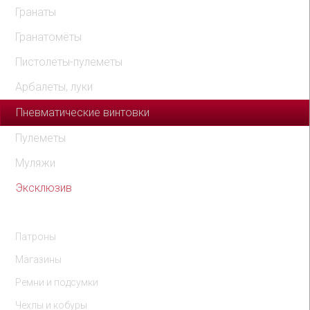
Гранаты
Гранатомёты
Пистолеты-пулеметы
Арбалеты, луки
Пневматические винтовки
Пулеметы
Муляжи
Эксклюзив
Комплектующие
Патроны
Магазины
Ремни и подсумки
Чехлы и кобуры