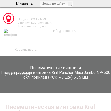
Каталог
TESSEUS.RU
Продажа СХП и ММГ
в полной комплектации.
Только низкие цены
info@tesseus.ru
Корзина пуста
Пневматические винтовки
Пневматическая винтовка Kral Puncher Maxi Jumbo NP-500
На главную
скл. приклад (PCP, ★3 Дж) 6,35 мм
Пневматическая винтовка Kral