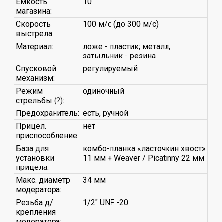
Емкость
10
магазина:
Скорость
100 м/с (до 300 м/с)
выстрела:
Материал:
ложе - пластик; металл,
затыльник - резина
Спусковой
регулируемый
механизм:
Режим
одиночный
стрельбы
(?)
:
Предохранитель:
есть, ручной
Прицел.
нет
приспособление:
База для
комбо-планка «ласточкин хвост»
установки
11 мм + Weaver / Picatinny 22 мм
прицела:
Макс. диаметр
34 мм
модератора:
Резьба д/
1/2" UNF -20
крепления
модератора: