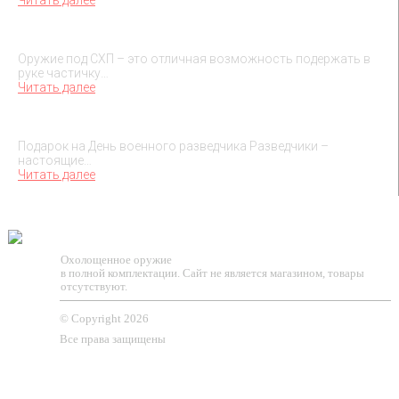
О макетах охолощенного оружия
Оружие под СХП – это отличная возможность подержать в
руке частичку…
Читать далее
Подарок на День военного разведчика – 5 ноября
Подарок на День военного разведчика Разведчики –
настоящие…
Читать далее
TESSEUS.RU
Охолощенное оружие
в полной комплектации. Сайт не является магазином, товары
отсутствуют.
© Copyright 2026
Все права защищены
О МАГАЗИНЕ
КЛИЕНТАМ
КОНТАКТЫ