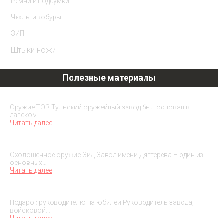
Ремни и подсумки
Чехлы и кобуры
ЗИП
Штыки-ножи
Полезные материалы
Охолощенное оружие ТОЗ
Оружие ТОЗ Тульский оружейный завод был основан в
далеком…
Читать далее
Охолощенное оружие ЗиД
Охолощенное оружие ЗиД Завод имени Дягтерева – один из
основных…
Читать далее
Подарок на юбилей руководителя
Подарок руководителю на юбилей Руководитель завода,
войсковой…
Читать далее