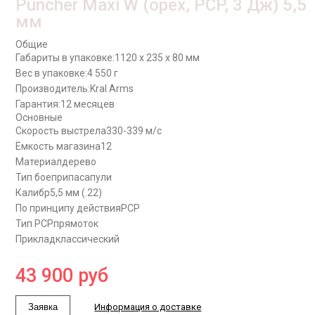
Puncher Maxi W (орех, PCP, 3 Дж) 5,5
мм
Общие
Габариты в упаковке:
1120 x 235 x 80 мм
Вес в упаковке:
4 550 г
Производитель:
Kral Arms
Гарантия:
12 месяцев
Основные
Скорость выстрела
330-339 м/с
Ёмкость магазина
12
Материал
дерево
Тип боеприпаса
пули
Калибр
5,5 мм (.22)
По принципу действия
PCP
Тип PCP
прямоток
Приклад
классический
43 900
руб
Заявка
Информация о доставке