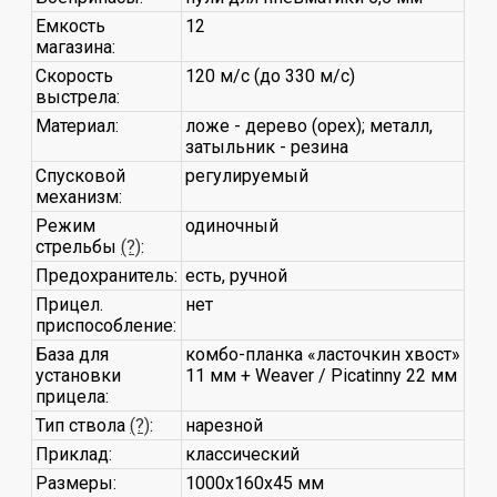
Емкость
12
магазина:
Скорость
120 м/с (до 330 м/с)
выстрела:
Материал:
ложе - дерево (орех); металл,
затыльник - резина
Спусковой
регулируемый
механизм:
Режим
одиночный
стрельбы
(?)
:
Предохранитель:
есть, ручной
Прицел.
нет
приспособление:
База для
комбо-планка «ласточкин хвост»
установки
11 мм + Weaver / Picatinny 22 мм
прицела:
Тип ствола
(?)
:
нарезной
Приклад:
классический
Размеры:
1000x160x45 мм