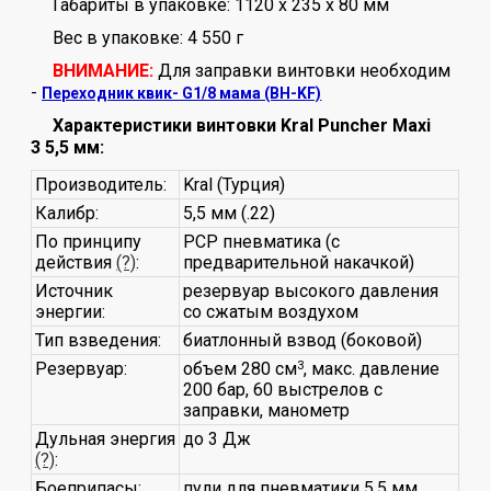
Габариты в упаковке: 1120 x 235 x 80 мм
Вес в упаковке: 4 550 г
ВНИМАНИЕ:
Для заправки винтовки необходим
-
Переходник квик- G1/8 мама (BH-KF)
Характеристики винтовки Kral Puncher Maxi
3 5,5 мм:
Производитель:
Kral (Турция)
Калибр:
5,5 мм (.22)
По принципу
PCP пневматика (с
действия
(?)
:
предварительной накачкой)
Источник
резервуар высокого давления
энергии:
со сжатым воздухом
Тип взведения:
биатлонный взвод (боковой)
Резервуар:
объем 280 см
3
, макс. давление
200 бар, 60 выстрелов с
заправки, манометр
Дульная энергия
до 3 Дж
(?)
:
Боеприпасы:
пули для пневматики 5,5 мм