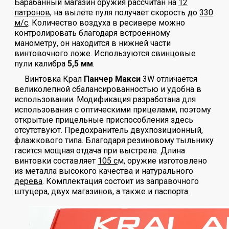
Барабанный магазин оружия рассчитан на
12
патронов
, на вылете пуля получает скорость до
330
м/с
. Количество воздуха в ресивере можно
контролировать благодаря встроенному
манометру, он находится в нижней части
винтовочного ложе. Используются свинцовые
пули калибра
5,5 мм
.
Винтовка Крал
Панчер Макси
3W отличается
великолепной сбалансированностью и удобна в
использовании. Модификация разработана для
использования с оптическими прицелами, поэтому
открытые прицельные приспособления здесь
отсутствуют. Предохранитель двухпозиционный,
флажкового типа. Благодаря резиновому тыльнику
гасится мощная отдача при выстреле. Длина
винтовки составляет
105 с
м, оружие изготовлено
из металла высокого качества и натурального
дерева
. Комплектация состоит из заправочного
штуцера, двух магазинов, а также и паспорта.