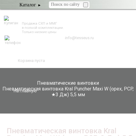
Каталог
TESSEUS.RU
Продажа СХП и ММГ
в полной комплектации.
Только низкие цены
info@tesseus.ru
Корзина пуста
Пневматические винтовки
Пневматическая винтовка Kral Puncher Maxi W (орех, PCP,
На главную
★3 Дж) 5,5 мм
Пневматическая винтовка Kral