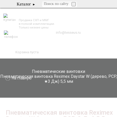
Каталог
TESSEUS.RU
Продажа СХП и ММГ
в полной комплектации.
Только низкие цены
info@tesseus.ru
Корзина пуста
Пневматические винтовки
Пневматическая винтовка Reximex Daystar W (дерево, PCP,
На главную
★3 Дж) 5,5 мм
Пневматическая винтовка Reximex