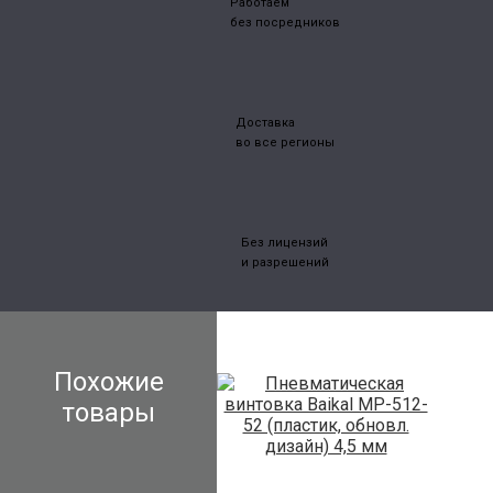
Работаем
без посредников
Доставка
во все регионы
Без лицензий
и разрешений
Похожие
товары