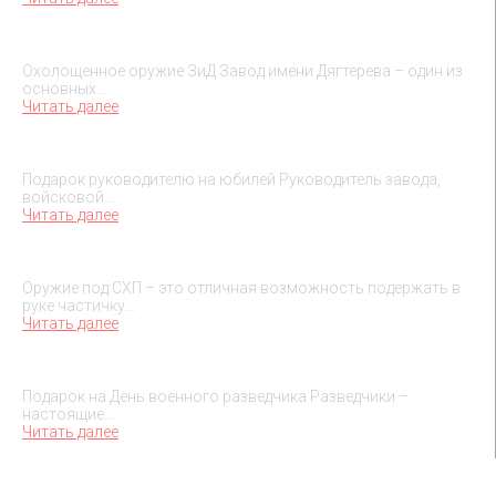
Охолощенное оружие ЗиД
Охолощенное оружие ЗиД Завод имени Дягтерева – один из
основных…
Читать далее
Подарок на юбилей руководителя
Подарок руководителю на юбилей Руководитель завода,
войсковой…
Читать далее
О макетах охолощенного оружия
Оружие под СХП – это отличная возможность подержать в
руке частичку…
Читать далее
Подарок на День военного разведчика – 5 ноября
Подарок на День военного разведчика Разведчики –
настоящие…
Читать далее