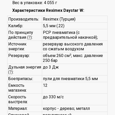
Вес в упаковке: 4 055 г
Характеристики Reximex Daystar W:
Производитель:
Reximex (Турция)
Калибр:
5,5 мм (.22)
По принципу
PCP пневматика (с
действия
(?)
:
предварительной накачкой);
Источник
резервуар высокого давления
энергии:
со сжатым воздухом
Резервуар:
объем 260 см
3
, макс. давление
250 бар
Дульная энергия
до 3 Дж
(?)
:
Боеприпасы:
пули для пневматики 5,5 мм
Емкость
12
магазина:
Скорость
до 330 м/с
выстрела:
Материал:
корпус - дерево; металл