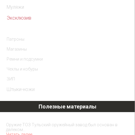
Муляжи
Эксклюзив
Комплектующие
Патроны
Магазины
Ремни и подсумки
Чехлы и кобуры
ЗИП
Штыки-ножи
Полезные материалы
Охолощенное оружие ТОЗ
Оружие ТОЗ Тульский оружейный завод был основан в
далеком…
Читать далее