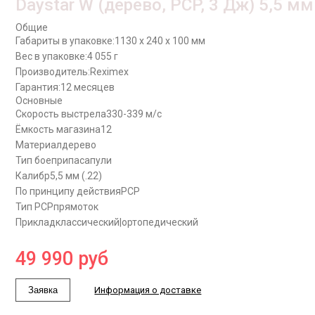
Daystar W (дерево, PCP, 3 Дж) 5,5 мм
Общие
Габариты в упаковке:
1130 x 240 x 100 мм
Вес в упаковке:
4 055 г
Производитель:
Reximex
Гарантия:
12 месяцев
Основные
Скорость выстрела
330-339 м/с
Ёмкость магазина
12
Материал
дерево
Тип боеприпаса
пули
Калибр
5,5 мм (.22)
По принципу действия
PCP
Тип PCP
прямоток
Приклад
классический|ортопедический
49 990
руб
Заявка
Информация о доставке