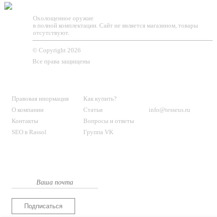
TESSEUS.RU
Охолощенное оружие
в полной комплектации. Сайт не является магазином, товары
отсутствуют.
© Copyright 2026
Все права защищены
О МАГАЗИНЕ
КЛИЕНТАМ
КОНТАКТЫ
Правовая инормация
Как купить?
О компании
Статьи
info@tesseus.ru
Контакты
Вопросы и ответы
SEO в Rassol
Группа VK
Подпишитесь
на новости и спецпредложения
Подписаться