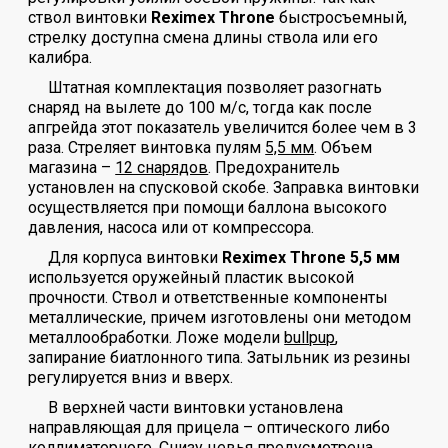
ствол винтовки
Reximex Throne
быстросъемный,
стрелку доступна смена длины ствола или его
калибра.
Штатная комплектация позволяет разогнать
снаряд на вылете до 100 м/с, тогда как после
апгрейда этот показатель увеличится более чем в 3
раза. Стреляет винтовка пулям
5,5 мм
. Объем
магазина –
12 снарядов
. Предохранитель
установлен на спусковой скобе. Заправка винтовки
осуществляется при помощи баллона высокого
давления, насоса или от компрессора.
Для корпуса винтовки
Reximex Throne 5,5 мм
используется оружейный пластик высокой
прочности. Ствол и ответственные компоненты
металлические, причем изготовлены они методом
металлообработки. Ложе модели
bullpup
,
запирание биатлонного типа. Затыльник из резины
регулируется вниз и вверх.
В верхней части винтовки установлена
направляющая для прицела – оптического либо
коллиматорного. Снизу цевья предусмотрена