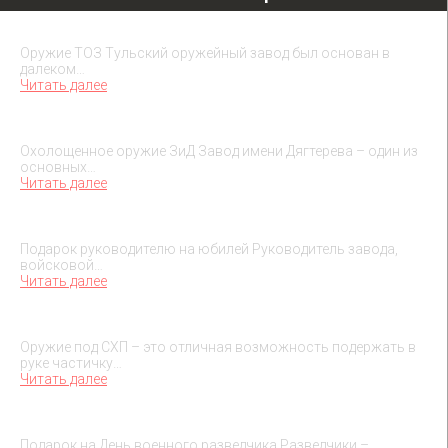
Охолощенное оружие ТОЗ
Оружие ТОЗ Тульский оружейный завод был основан в
далеком…
Читать далее
Охолощенное оружие ЗиД
Охолощенное оружие ЗиД Завод имени Дягтерева – один из
основных…
Читать далее
Подарок на юбилей руководителя
Подарок руководителю на юбилей Руководитель завода,
войсковой…
Читать далее
О макетах охолощенного оружия
Оружие под СХП – это отличная возможность подержать в
руке частичку…
Читать далее
Подарок на День военного разведчика – 5 ноября
Подарок на День военного разведчика Разведчики –