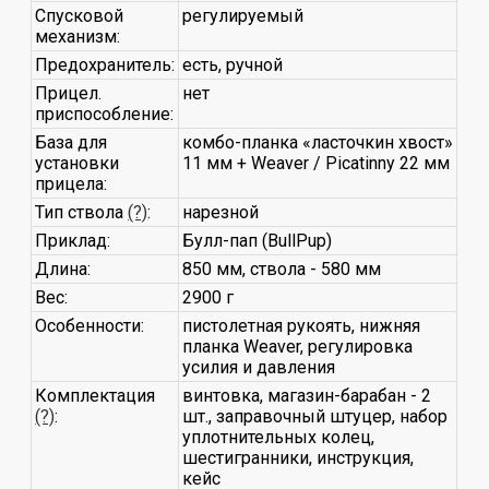
Спусковой
регулируемый
механизм:
Предохранитель:
есть, ручной
Прицел.
нет
приспособление:
База для
комбо-планка «ласточкин хвост»
установки
11 мм + Weaver / Picatinny 22 мм
прицела:
Тип ствола
(?)
:
нарезной
Приклад:
Булл-пап (BullPup)
Длина:
850 мм, ствола - 580 мм
Вес:
2900 г
Особенности:
пистолетная рукоять, нижняя
планка Weaver, регулировка
усилия и давления
Комплектация
винтовка, магазин-барабан - 2
(?)
:
шт., заправочный штуцер, набор
уплотнительных колец,
шестигранники, инструкция,
кейс