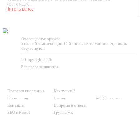
настоящие…
Читать далее
TESSEUS.RU
Охолощенное оружие
в полной комплектации. Сайт не является магазином, товары
отсутствуют.
© Copyright 2026
Все права защищены
О МАГАЗИНЕ
КЛИЕНТАМ
КОНТАКТЫ
Правовая инормация
Как купить?
О компании
Статьи
info@tesseus.ru
Контакты
Вопросы и ответы
SEO в Rassol
Группа VK
Подпишитесь
на новости и спецпредложения