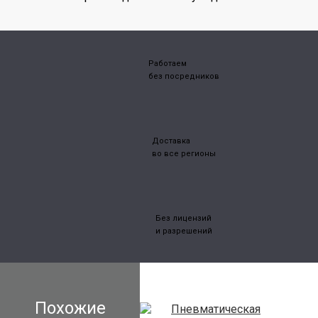
Работаем
без посредников
Доставка
во все регионы
Без лицензий
и разрешений
Похожие