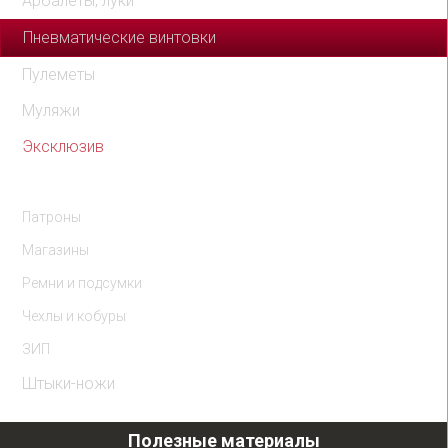
Арбалеты, луки
Пневматические винтовки
Пулеметы
Муляжи
Эксклюзив
Комплектующие
Патроны
Магазины
Ремни и подсумки
Чехлы и кобуры
ЗИП
Штыки-ножи
Полезные материалы