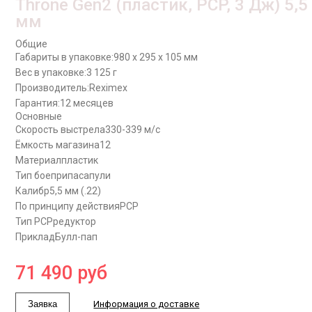
Throne Gen2 (пластик, PCP, 3 Дж) 5,5
мм
Общие
Габариты в упаковке:
980 x 295 x 105 мм
Вес в упаковке:
3 125 г
Производитель:
Reximex
Гарантия:
12 месяцев
Основные
Скорость выстрела
330-339 м/с
Ёмкость магазина
12
Материал
пластик
Тип боеприпаса
пули
Калибр
5,5 мм (.22)
По принципу действия
PCP
Тип PCP
редуктор
Приклад
Булл-пап
71 490
руб
Заявка
Информация о доставке