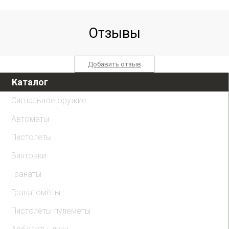
3 Дж, обновл. дизайн)
прямоток, ствол
4,5 мм
AP550, полигонал) 6,35
мм
Отзывы
Добавить отзыв
Каталог
Сигнальное оружие
Автоматы
Пистолеты
Винтовки
Гранаты
Гранатомёты
Пистолеты-пулеметы