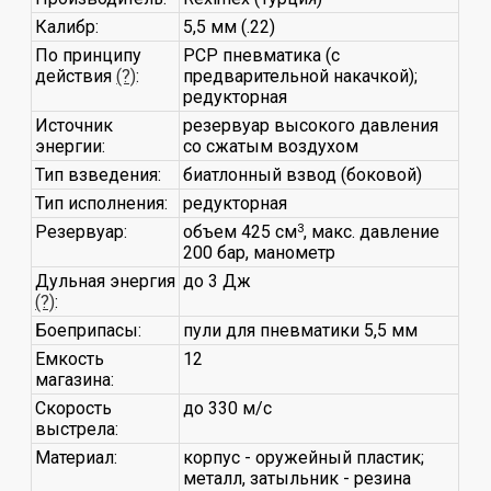
Калибр:
5,5 мм (.22)
По принципу
PCP пневматика (с
действия
(?)
:
предварительной накачкой);
редукторная
Источник
резервуар высокого давления
энергии:
со сжатым воздухом
Тип взведения:
биатлонный взвод (боковой)
Тип исполнения:
редукторная
Резервуар:
объем 425 см
3
, макс. давление
200 бар, манометр
Дульная энергия
до 3 Дж
(?)
:
Боеприпасы:
пули для пневматики 5,5 мм
Емкость
12
магазина:
Скорость
до 330 м/с
выстрела:
Материал:
корпус - оружейный пластик;
металл, затыльник - резина