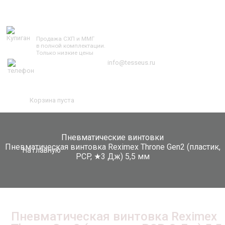
TESSEUS.RU
Продажа СХП и ММГ
в полной комплектации.
Только низкие цены
info@tesseus.ru
Корзина пуста
Пневматические винтовки
Пневматическая винтовка Reximex Throne Gen2 (пластик,
На главную
PCP, ★3 Дж) 5,5 мм
Пневматическая винтовка Reximex