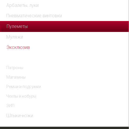
Арбалеты, луки
Пневматические винтовки
Пулеметы
Муляжи
Эксклюзив
Комплектующие
Патроны
Магазины
Ремни и подсумки
Чехлы и кобуры
ЗИП
Штыки-ножи