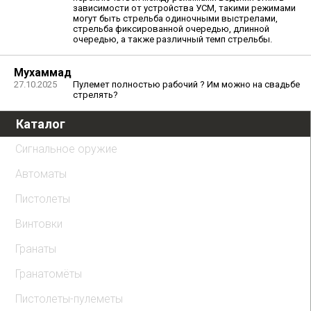
зависимости от устройства УСМ, такими режимами
могут быть стрельба одиночными выстрелами,
стрельба фиксированной очередью, длинной
очередью, а также различный темп стрельбы.
Мухаммад
27.10.2025
Пулемет полностью рабочий ? Им можно на свадьбе
стрелять?
Каталог
Сигнальное оружие
Автоматы
Пистолеты
Винтовки
Гранаты
Гранатомёты
Пистолеты-пулеметы