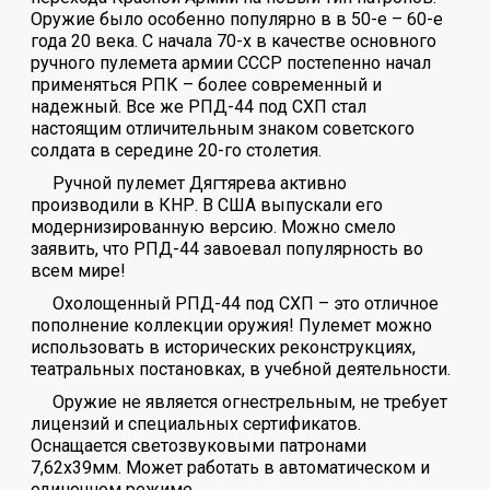
Оружие было особенно популярно в в 50-е – 60-е
года 20 века. С начала 70-х в качестве основного
ручного пулемета армии СССР постепенно начал
применяться РПК – более современный и
надежный. Все же РПД-44 под СХП стал
настоящим отличительным знаком советского
солдата в середине 20-го столетия.
Ручной пулемет Дягтярева активно
производили в КНР. В США выпускали его
модернизированную версию. Можно смело
заявить, что РПД-44 завоевал популярность во
всем мире!
Охолощенный РПД-44 под СХП – это отличное
пополнение коллекции оружия! Пулемет можно
использовать в исторических реконструкциях,
театральных постановках, в учебной деятельности.
Оружие не является огнестрельным, не требует
лицензий и специальных сертификатов.
Оснащается светозвуковыми патронами
7,62х39мм. Может работать в автоматическом и
одиночном режиме.