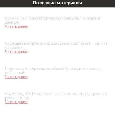
Полезные материалы
Охолощенное оружие ТОЗ
Оружие ТОЗ Тульский оружейный завод был основан в
далеком…
Читать далее
Охолощенное оружие ЗиД
Охолощенное оружие ЗиД Завод имени Дягтерева – один из
основных…
Читать далее
Подарок на юбилей руководителя
Подарок руководителю на юбилей Руководитель завода,
войсковой…
Читать далее
О макетах охолощенного оружия
Оружие под СХП – это отличная возможность подержать в
руке частичку…
Читать далее
Подарок на День военного разведчика – 5 ноября