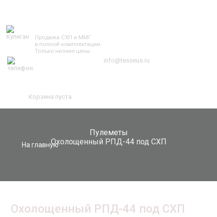
TESSEUS.RU
Продажа СХП и ММГ
в полной комплектации.
Только низкие цены
info@tesseus.ru
Корзина пуста
Пулеметы
Охолощенный РПД-44 под СХП
На главную
Охолощенный РПД-44 под СХП