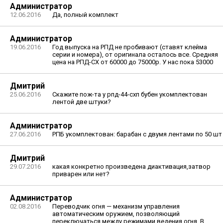
Администратор
12.06.2016
Да, полный комплект
Администратор
19.06.2016
Год выпуска на РПД не пробивают (ставят клейма
серии и номера), от оригинала осталось все. Средняя
цена на РПД-СХ от 60000 до 75000р. У нас пока 53000
Дмитрий
25.06.2016
Скажите пож-та у рпд-44-схп бубен укомплектован
лентой две штуки?
Администратор
27.06.2016
РПБ укомплектован: барабан с двумя лентами по 50 шт
Дмитрий
29.07.2016
какая конкретно произведена диактивация,затвор
приварен или нет?
Администратор
02.08.2016
Переводчик огня — механизм управления
автоматическим оружием, позволяющий
переключаться между режимами ведения огня. В