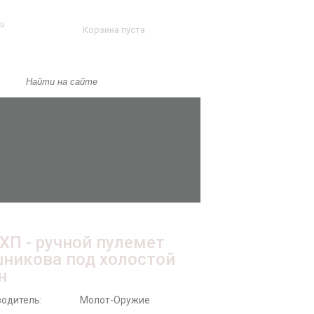
ru
Корзина пуста
ХП - ручной пулемет
никова под холостой
н
одитель:
Молот-Оружие