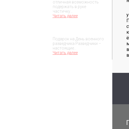
н
отличная возможность
подержать в руке
частичку…
у
Читать далее
с
Подарок на День военного
к
разведчика – 5 ноября
ё
Подарок на День военного
м
разведчика Разведчики –
настоящие…
Читать далее
в