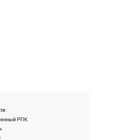
те:
щенный РПК
н
т