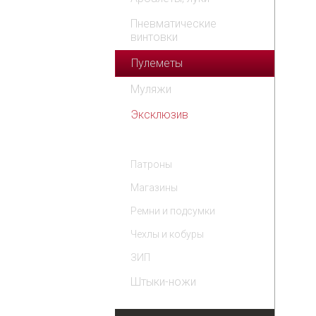
Пневматические
винтовки
Пулеметы
Муляжи
Эксклюзив
Комплектующие
Патроны
Магазины
Ремни и подсумки
Чехлы и кобуры
ЗИП
Штыки-ножи