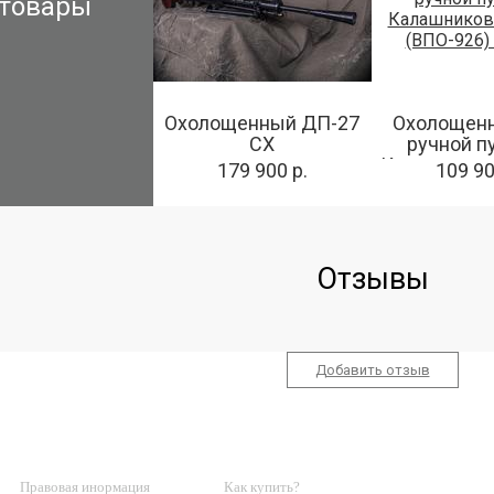
товары
Охолощенный ДП-27
Охолощен
СХ
ручной п
Калашников
179 900 р.
109 90
(ВПО-926)
Отзывы
Добавить отзыв
О МАГАЗИНЕ
КЛИЕНТАМ
КОНТА
Правовая инормация
Как купить?