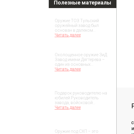
Полезные материалы
Охолощенное оружие ТОЗ
Оружие ТОЗ Тульский
оружейный завод был
основан в далеком…
Читать далее
Охолощенное оружие ЗиД
Охолощенное оружие ЗиД
Завод имени Дягтерева –
один из основных…
Читать далее
Подарок на юбилей
руководителя
Подарок руководителю на
юбилей Руководитель
завода, войсковой…
Читать далее
О макетах охолощенного
с
оружия
Оружие под СХП – это