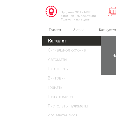
TESSEUS.RU
Продажа СХП и ММГ
в полной комплектации.
Только низкие цены
Главная
Акции
Как купит
Каталог
Сигнальное оружие
Н
Автоматы
Пистолеты
Винтовки
Гранаты
Гранатомёты
Пистолеты-пулеметы
Арбалеты, луки