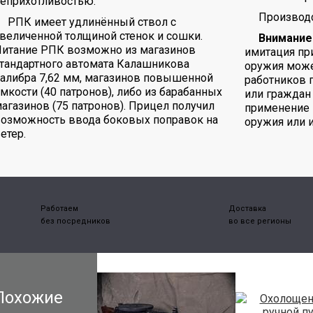
еприхотливостью.
Производс
РПК имеет удлинённый ствол с
величенной толщиной стенок и сошки.
Внимание
Питание РПК возможно из магазинов
имитация пр
тандартного автомата Калашникова
оружия може
алибра 7,62 мм, магазинов повышенной
работников 
мкости (40 патронов), либо из барабанных
или граждан 
агазинов (75 патронов). Прицел получил
применение 
возможность ввода боковых поправок на
оружия или 
етер.
Работаем
Доставка
без посредников
во все регионы
Похожие