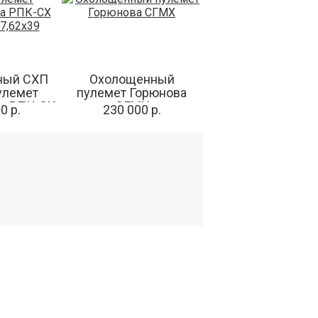
ный СХП
Охолощенный
улемет
пулемет Горюнова
а РПК-СХ
СГМХ
0 р.
230 000 р.
 7,62x39
КТЫ
Подпишитесь
на новости и