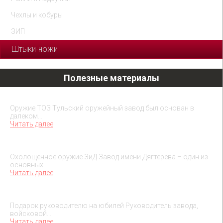
Чехлы и кобуры
ЗИП
Штыки-ножи
Полезные материалы
Охолощенное оружие ТОЗ
Оружие ТОЗ Тульский оружейный завод был основан в
далеком…
Читать далее
Охолощенное оружие ЗиД
Охолощенное оружие ЗиД Завод имени Дягтерева – один из
основных…
Читать далее
Подарок на юбилей руководителя
Подарок руководителю на юбилей Руководитель завода,
войсковой…
Читать далее