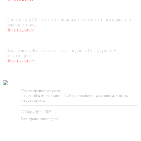
О макетах охолощенного оружия
Оружие под СХП – это отличная возможность подержать в
руке частичку…
Читать далее
Подарок на День военного разведчика – 5 ноября
Подарок на День военного разведчика Разведчики –
настоящие…
Читать далее
TESSEUS.RU
Охолощенное оружие
в полной комплектации. Сайт не является магазином, товары
отсутствуют.
© Copyright 2026
Все права защищены
О МАГАЗИНЕ
КЛИЕНТАМ
КОНТАКТЫ