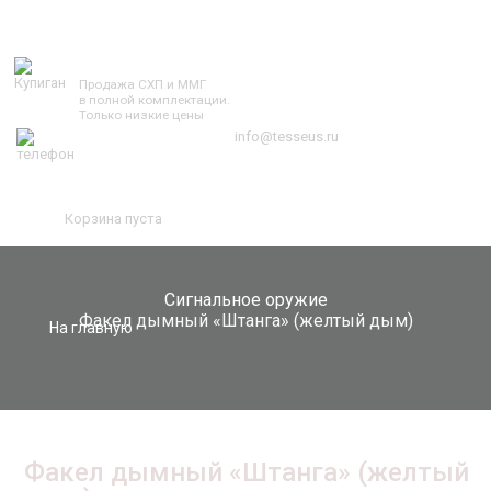
TESSEUS.RU
Продажа СХП и ММГ
в полной комплектации.
Только низкие цены
info@tesseus.ru
Корзина пуста
Сигнальное оружие
Факел дымный «Штанга» (желтый дым)
На главную
Факел дымный «Штанга» (желтый