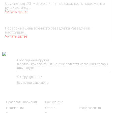
Оружие под СХП – это отличная возможность подержать в
руке частичку…
Читать далее
Подарок на День военного разведчика – 5 ноября
Подарок на День военного разведчика Разведчики –
настоящие…
Читать далее
TESSEUS.RU
Охолощенное оружие
в полной комплектации. Сайт не является магазином, товары
отсутствуют.
© Copyright 2026
Все права защищены
О МАГАЗИНЕ
КЛИЕНТАМ
КОНТАКТЫ
Правовая инормация
Как купить?
О компании
Статьи
info@tesseus.ru