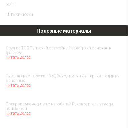
ЗИП
Штыки-ножи
Полезные материалы
Охолощенное оружие ТОЗ
Оружие ТОЗ Тульский оружейный завод был основан в
далеком…
Читать далее
Охолощенное оружие ЗиД
Охолощенное оружие ЗиД Завод имени Дягтерева – один из
основных…
Читать далее
Подарок на юбилей руководителя
Подарок руководителю на юбилей Руководитель завода,
войсковой…
Читать далее
О макетах охолощенного оружия