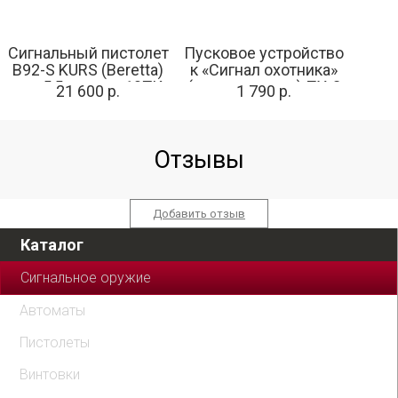
Сигнальный пистолет
Пусковое устройство
B92-S KURS (Beretta)
к «Сигнал охотника»
кал. 5,5 мм под 10ТК,
(трехзарядное) ПУ-3
21 600 р.
1 790 р.
фумо
Отзывы
Добавить отзыв
Каталог
Сигнальное оружие
Автоматы
Пистолеты
Винтовки