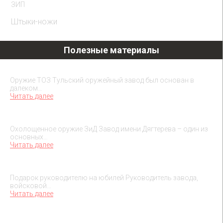
ЗИП
Штыки-ножи
Полезные материалы
Охолощенное оружие ТОЗ
Оружие ТОЗ Тульский оружейный завод был основан в
далеком…
Читать далее
Охолощенное оружие ЗиД
Охолощенное оружие ЗиД Завод имени Дягтерева – один из
основных…
Читать далее
Подарок на юбилей руководителя
Подарок руководителю на юбилей Руководитель завода,
войсковой…
Читать далее
О макетах охолощенного оружия