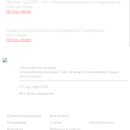
Оружие под СХП – это отличная возможность подержать в
руке частичку…
Читать далее
Подарок на День военного разведчика – 5 ноября
Подарок на День военного разведчика Разведчики –
настоящие…
Читать далее
TESSEUS.RU
Охолощенное оружие
в полной комплектации. Сайт не является магазином, товары
отсутствуют.
© Copyright 2026
Все права защищены
О МАГАЗИНЕ
КЛИЕНТАМ
КОНТАКТЫ
Правовая инормация
Как купить?
О компании
Статьи
info@tesseus.ru
Контакты
Вопросы и ответы