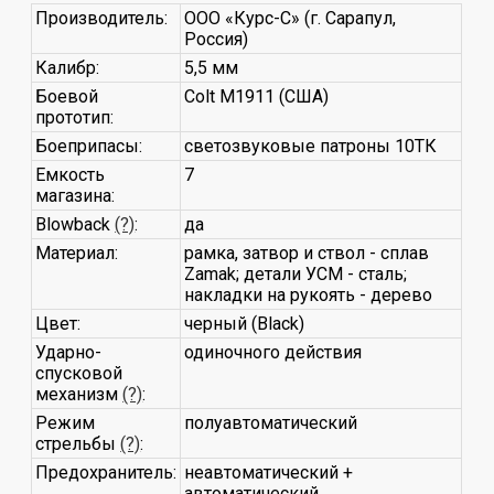
Производитель:
ООО «Курс-С» (г. Сарапул,
Россия)
Калибр:
5,5 мм
Боевой
Colt M1911 (США)
прототип:
Боеприпасы:
светозвуковые патроны 10ТК
Емкость
7
магазина:
Blowback
(?)
:
да
Материал:
рамка, затвор и ствол - сплав
Zamak; детали УСМ - сталь;
накладки на рукоять - дерево
Цвет:
черный (Black)
Ударно-
одиночного действия
спусковой
механизм
(?)
:
Режим
полуавтоматический
стрельбы
(?)
:
Предохранитель:
неавтоматический +
автоматический