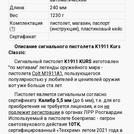
Длина:
240 мм
Вес:
1230 г
Комплектация
пистолет, магазин, паспорт
(?)
:
(инструкция), пластиковый кейс
Сертификат:
Описание сигнального пистолета K1911 Kurs
Classic:
Сигнальный пистолет
K1911 KURS
изготовлен
"по мотивам" легенды оружейного мира -
пистолета
Colt M1911A1
, пользующегося
популярностью у любителей и ценителей оружия
вот уже больше ста лет.
Пистолет является сигнальным согласно
сертификату.
Калибр 5,5 мм
(до 6 мм), т.е. для его
приобретения не требуется лицензия, и он
не
подлежит регистрации
в органах ЛРР Росгвардии.
Используемый в пистолете боеприпас - патрон
светозвукового действия
10ТК
,
сертифицированный «Техкрим» летом 2021 года в