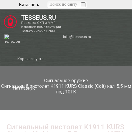
Каталог
TESSEUS.RU
Продажа СХП и ММГ
в полной комплектации.
Только низкие цены
info@tesseus.ru
Корзина пуста
Сигнальное оружие
Сигнальный пистолет K1911 KURS Classic (Colt) кал. 5,5 мм
На главную
под 10ТК
Сигнальный пистолет K1911 KURS