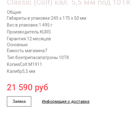
Classic (Colt) кал. 5,5 мм под 10ТК
Общие
Габариты в упаковке:
245 x 175 x 50 мм
Вес в упаковке:
1 495 г
Производитель:
KURS
Гарантия:
12 месяцев
Основные
Ёмкость магазина
7
Тип боеприпаса
патроны 10ТК
Копия
Colt M1911
Калибр
5,5 мм
21 590
руб
Заявка
Информация о доставке